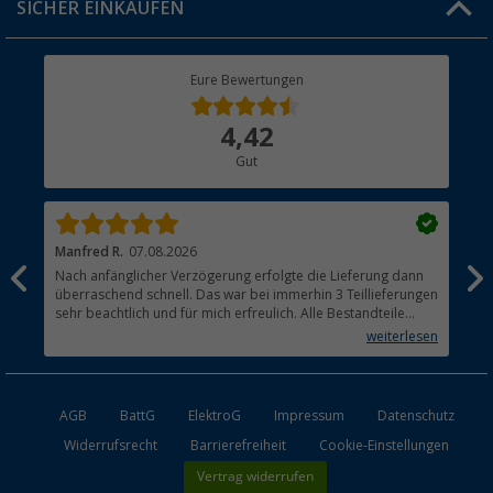
SICHER EINKAUFEN
Geschenkgutschein
Rücksendung
Berger Bewusst
Eure Bewertungen
Bestellstatus
Über uns
4,42
Hauptkatalog
Gut
Händler werden
Manfred R.
07.08.2026
Han
Nach anfänglicher Verzögerung erfolgte die Lieferung dann
Sen
überraschend schnell. Das war bei immerhin 3 Teillieferungen
Lie
sehr beachtlich und für mich erfreulich. Alle Bestandteile
waren gut verpackt und in Ordnung. Das Gerät (Gasgrill)
weiterlesen
funktioniert bestens
AGB
BattG
ElektroG
Impressum
Datenschutz
Widerrufsrecht
Barrierefreiheit
Cookie-Einstellungen
Vertrag widerrufen