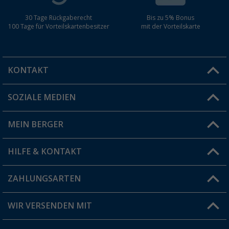
30 Tage Rückgaberecht
Bis zu 5% Bonus
100 Tage für Vorteilskartenbesitzer
mit der Vorteilskarte
KONTAKT
SOZIALE MEDIEN
Du hast eine Frage?
MEIN BERGER
Filiale finden
HILFE & KONTAKT
Vorteilskarte
Blog
ZAHLUNGSARTEN
FAQ & Kontakt
Produkttester
Versandinformationen
WIR VERSENDEN MIT
Jobs & Karriere
Click & Collect