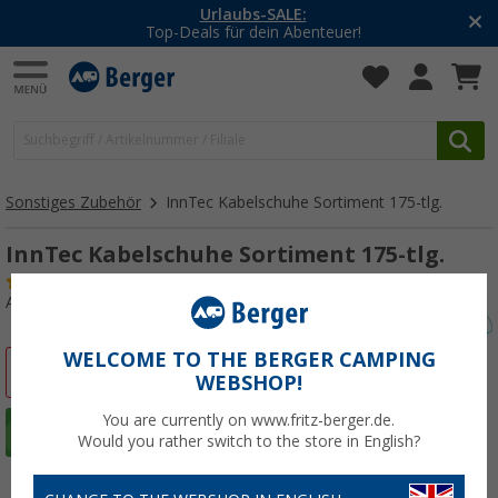
Urlaubs-SALE:
-20% auf
ls für dein Abenteuer!
Mit de
Sonstiges Zubehör
InnTec Kabelschuhe Sortiment 175-tlg.
InnTec Kabelschuhe Sortiment 175-tlg.
(5)
Art.-Nr.: 292360
WELCOME TO THE BERGER CAMPING
%
WEBSHOP!
You are currently on www.fritz-berger.de.
Would you rather switch to the store in English?