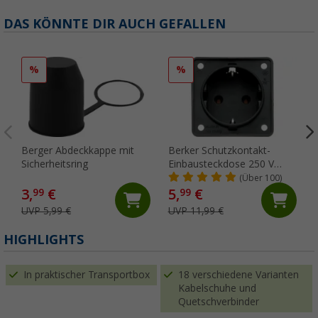
DAS KÖNNTE DIR AUCH GEFALLEN
%
%
Berger Abdeckkappe mit
Berker Schutzkontakt-
Sicherheitsring
Einbausteckdose 250 V
anthrazit
(Über 100)
3,
€
5,
€
99
99
UVP 5,99 €
UVP 11,99 €
HIGHLIGHTS
In praktischer Transportbox
18 verschiedene Varianten
Kabelschuhe und
Quetschverbinder