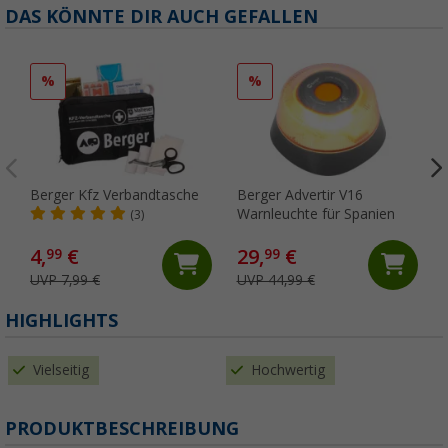
DAS KÖNNTE DIR AUCH GEFALLEN
%
%
Berger Kfz Verbandtasche
Berger Advertir V16
Warnleuchte für Spanien
(3)
4,
€
29,
€
99
99
UVP 7,99 €
UVP 44,99 €
HIGHLIGHTS
Vielseitig
Hochwertig
PRODUKTBESCHREIBUNG