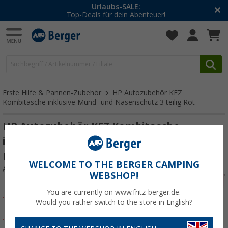
-20% auf Kleidung und S
teuer!
Mit dem Aktionscode
2
Erste Hilfe & Pannen-Zubehör
HP Autozubehör KFZ
Kombitasche inklusive Mund- und Nasenschutz 3 teilig Rot
HP Autozubehör KFZ Kombitasche
inklusive Mund- und Nasenschutz 3 teilig
Rot
WELCOME TO THE BERGER CAMPING
Art.-Nr.: 324019
WEBSHOP!
You are currently on www.fritz-berger.de.
Would you rather switch to the store in English?
%