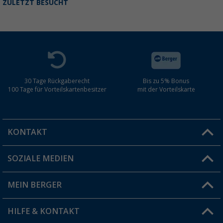
ZULETZT BESUCHT
30 Tage Rückgaberecht
Bis zu 5% Bonus
100 Tage für Vorteilskartenbesitzer
mit der Vorteilskarte
KONTAKT
SOZIALE MEDIEN
Du hast eine Frage?
MEIN BERGER
Filiale finden
HILFE & KONTAKT
Vorteilskarte