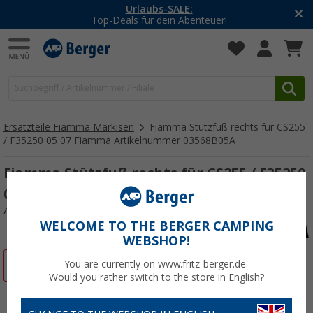
Urlaubs-SALE:
Top-Deals für dein Abenteuer!
Ersatzteile Fiamma Markisen
Fiamma Stützfuß rechts für CS255
/ F35250 05 07 Fiamma Artikelnummer 03568B05A
Fiamma Stützfuß rechts für CS255 / F35250
05 07 Fiamma Artikelnummer 03568B05A
Art.-Nr.: 706214
WELCOME TO THE BERGER CAMPING
WEBSHOP!
%
You are currently on www.fritz-berger.de.
Would you rather switch to the store in English?