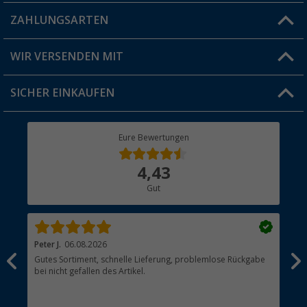
Blog
ZAHLUNGSARTEN
FAQ & Kontakt
Produkttester
Versandinformationen
WIR VERSENDEN MIT
Jobs & Karriere
Click & Collect
SICHER EINKAUFEN
Geschenkgutschein
Rücksendung
Berger Bewusst
Eure Bewertungen
Bestellstatus
Über uns
4,43
Hauptkatalog
Gut
Händler werden
Peter J.
06.08.2026
Th
Gutes Sortiment, schnelle Lieferung, problemlose Rückgabe
Top
bei nicht gefallen des Artikel.
der
esen