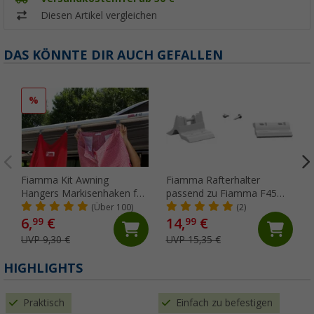
Diesen Artikel vergleichen
DAS KÖNNTE DIR AUCH GEFALLEN
%
Fiamma Kit Awning
Fiamma Rafterhalter
Hangers Markisenhaken für
passend zu Fiamma F45
die Kederschiene
S/L / ZIP
(Über 100)
(2)
6,
€
14,
€
99
99
UVP 9,30 €
UVP 15,35 €
HIGHLIGHTS
Praktisch
Einfach zu befestigen