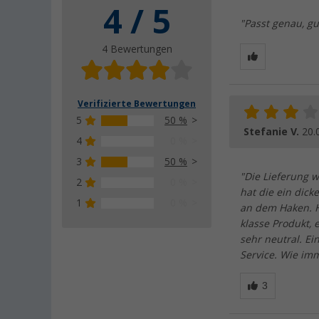
4 / 5
"Passt genau, gu
4 Bewertungen
Verifizierte Bewertungen
5
50 %
Stefanie V.
20.
4
0 %
3
50 %
"Die Lieferung 
2
0 %
hat die ein dic
1
0 %
an dem Haken. Ha
klasse Produkt, 
sehr neutral. Ei
Service. Wie im