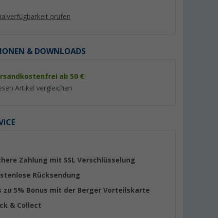
lialverfügbarkeit prüfen
IONEN & DOWNLOADS
rsandkostenfrei ab 50 €
%
%
esen Artikel vergleichen
VICE
Plus für
Fiamma Markisenkurbel
Fiamma Rändelsch
Standard
(3)
(4)
chere Zahlung mit SSL Verschlüsselung
43,
€
6,
€
95
99
stenlose Rücksendung
UVP 54,80 €
UVP 9,04 €
s zu 5% Bonus mit der Berger Vorteilskarte
ick & Collect