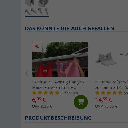
DAS KÖNNTE DIR AUCH GEFALLEN
%
Fiamma Kit Awning Hangers
Fiamma Rafterhal
Markisenhaken für die
zu Fiamma F45 S/
Kederschiene
(Über 100)
(2)
6,
€
14,
€
99
99
UVP 9,30 €
UVP 15,35 €
PRODUKTBESCHREIBUNG