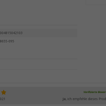
004815042103
8655-095
Verifizierte Bewe
2021
Ja
, ich empfehle dieses Prod