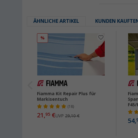
ÄHNLICHE ARTIKEL
KUNDEN KAUFTE
%
Fiamma Kit Repair Plus für
Fiam
Markisentuch
Span
F45/
(18)
21,
€
95
UVP
29,10 €
54,