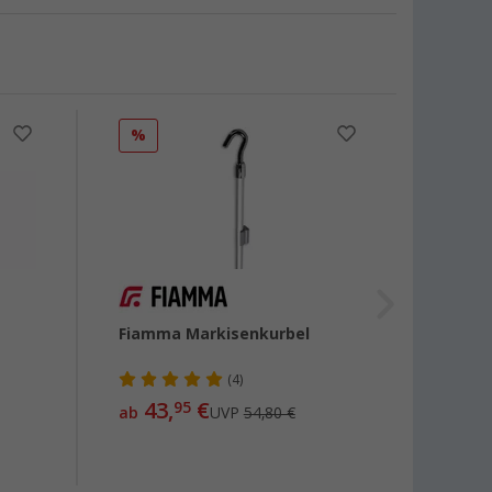
%
%
Fiamma Markisenkurbel
Fiamm
die K
Wohn
(4)
43,
€
95
ab
UVP
54,80 €
16,
99