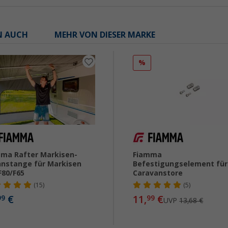
N AUCH
MEHR VON DIESER MARKE
%
ma Rafter Markisen-
Fiamma
nstange für Markisen
Befestigungselement für
F80/F65
Caravanstore
(15)
(5)
€
11,
€
99
99
UVP
13,68 €