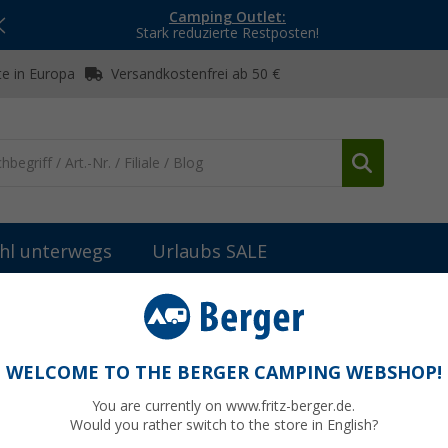
Camping Outlet:
Stark reduzierte Restposten!
e in Europa
Versandkostenfrei ab 50 €
hl unterwegs
Urlaubs SALE
teile Fiamma Markisen
Fiamma Wandhalterung Markisenkurbel pa
rbel passend für alle Fiamma Markisen
WELCOME TO THE BERGER CAMPING WEBSHOP!
You are currently on www.fritz-berger.de.
Would you rather switch to the store in English?