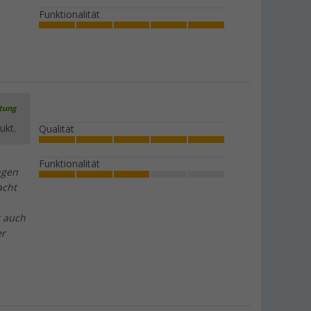
Funktionalität
rtung
ukt.
Qualität
Funktionalität
ngen
acht
t auch
er