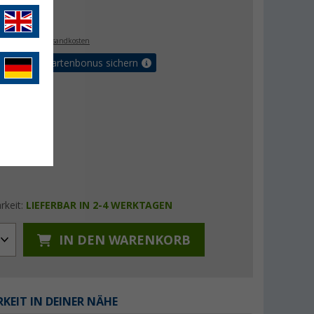
€
9
. MwSt.,
zzgl. Versandkosten
5% Vorteilskartenbonus sichern
rkeit:
LIEFERBAR IN 2-4 WERKTAGEN
IN DEN WARENKORB
KEIT IN DEINER NÄHE