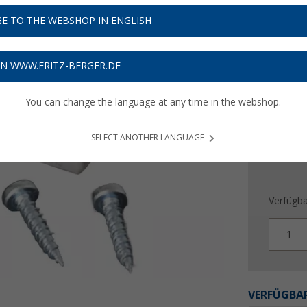
11,
9
E TO THE WEBSHOP IN ENGLISH
Preise inkl
Bis zu 
ON WWW.FRITZ-BERGER.DE
You can change the language at any time in the webshop.
SELECT ANOTHER LANGUAGE
Verfügba
1
VERFÜGBAR