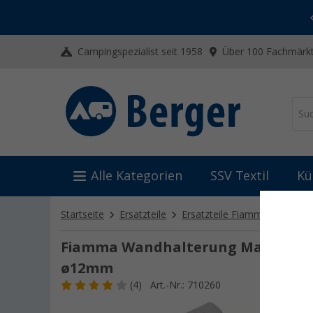
-20% auf Kleidung und Schuhe
Mit dem Aktionscode
20SSV
Campingspezialist seit 1958
Über 100 Fachmärkt
Alle Kategorien
SSV Textil
Kü
Startseite
Ersatzteile
Ersatzteile Fiamma
Ersatz
Fiamma Wandhalterung Markisenku
ø12mm
(4)
Art.-Nr.: 710260