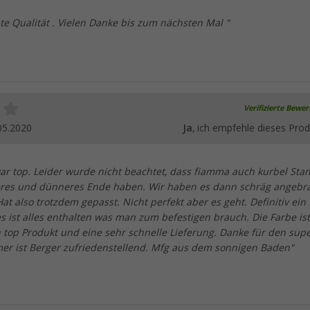
te Qualität . Vielen Danke bis zum nächsten Mal "
Verifizierte Bewe
05.2020
Ja
, ich empfehle dieses Prod
war top. Leider wurde nicht beachtet, dass fiamma auch kurbel Sta
keres und dünneres Ende haben. Wir haben es dann schräg angebr
t also trotzdem gepasst. Nicht perfekt aber es geht. Definitiv ein
es ist alles enthalten was man zum befestigen brauch. Die Farbe is
n top Produkt und eine sehr schnelle Lieferung. Danke für den sup
mer ist Berger zufriedenstellend. Mfg aus dem sonnigen Baden"