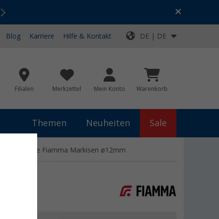
Urlaubs-SALE:
Top-Deals für dein Abenteuer!
Blog
Karriere
Hilfe & Kontakt
DE | DE
Filialen
Merkzettel
Mein Konto
Warenkorb
Themen
Neuheiten
Sale
ssend für alle Fiamma Markisen ø12mm