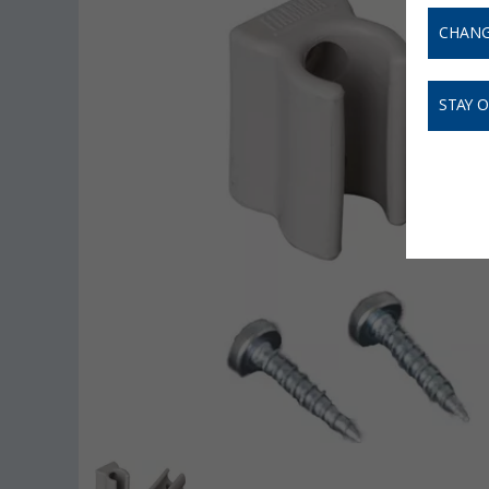
CHANG
STAY 