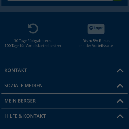
30 Tage Rückgaberecht
Bis zu 5% Bonus
100 Tage für Vorteilskartenbesitzer
mit der Vorteilskarte
KONTAKT
SOZIALE MEDIEN
Du hast eine Frage?
MEIN BERGER
Filiale finden
HILFE & KONTAKT
Vorteilskarte