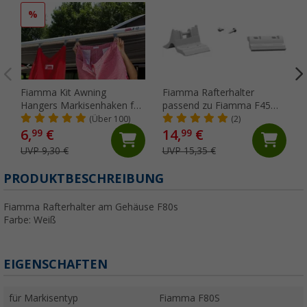
%
Fiamma Kit Awning
Fiamma Rafterhalter
Hangers Markisenhaken für
passend zu Fiamma F45
die Kederschiene
S/L / ZIP
(Über 100)
(2)
6,
€
14,
€
99
99
UVP 9,30 €
UVP 15,35 €
PRODUKTBESCHREIBUNG
Fiamma Rafterhalter am Gehäuse F80s
Farbe: Weiß
EIGENSCHAFTEN
für Markisentyp
Fiamma F80S