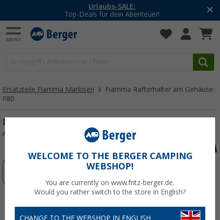
-20% auf Kleidung und Schuhe
Mit dem Aktionscode
20SSV
Ersatzteile Fiamma Markisen
Fiamma Rafterhalter am Gehäuse
F80
Fiamma Rafterhalter am Gehäuse F80s
Art.-Nr.: 125043
WELCOME TO THE BERGER CAMPING
WEBSHOP!
%
You are currently on www.fritz-berger.de.
Would you rather switch to the store in English?
CHANGE TO THE WEBSHOP IN ENGLISH