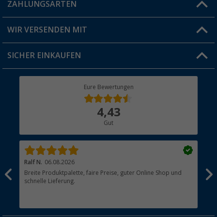
Blog
ZAHLUNGSARTEN
FAQ & Kontakt
Produkttester
Versandinformationen
WIR VERSENDEN MIT
Jobs & Karriere
Click & Collect
SICHER EINKAUFEN
Geschenkgutschein
Rücksendung
Berger Bewusst
Eure Bewertungen
Bestellstatus
Über uns
4,43
Hauptkatalog
Gut
Händler werden
Ralf N.
06.08.2026
Hen
Breite Produktpalette, faire Preise, guter Online Shop und
?
schnelle Lieferung.