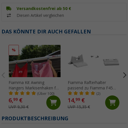
Versandkostenfrei ab 50 €
Diesen Artikel vergleichen
DAS KÖNNTE DIR AUCH GEFALLEN
%
Fiamma Kit Awning
Fiamma Rafterhalter
Hangers Markisenhaken für
passend zu Fiamma F45
die Kederschiene
S/L / ZIP
(Über 100)
(2)
6,
€
14,
€
99
99
UVP 9,30 €
UVP 15,35 €
PRODUKTBESCHREIBUNG