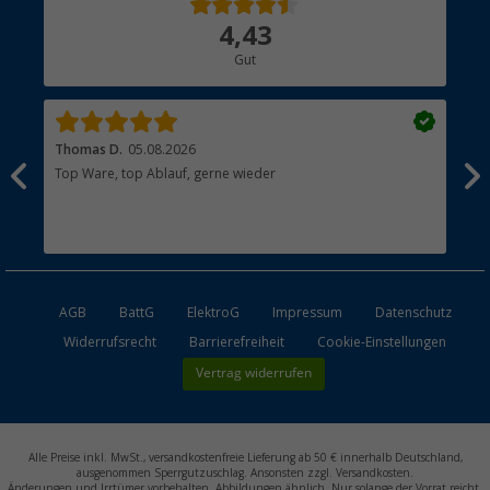
Über uns
4,43
Hauptkatalog
Gut
Händler werden
Thomas D.
05.08.2026
Kla
Top Ware, top Ablauf, gerne wieder
Wie
ein
AGB
BattG
ElektroG
Impressum
Datenschutz
Widerrufsrecht
Barrierefreiheit
Cookie-Einstellungen
Vertrag widerrufen
Alle Preise inkl. MwSt., versandkostenfreie Lieferung ab 50 € innerhalb Deutschland,
ausgenommen Sperrgutzuschlag. Ansonsten zzgl. Versandkosten.
Änderungen und Irrtümer vorbehalten. Abbildungen ähnlich. Nur solange der Vorrat reicht.