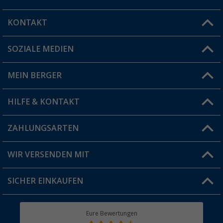
KONTAKT
SOZIALE MEDIEN
Du hast eine Frage?
MEIN BERGER
Filiale finden
HILFE & KONTAKT
Vorteilskarte
Blog
ZAHLUNGSARTEN
FAQ & Kontakt
Produkttester
Versandinformationen
WIR VERSENDEN MIT
Jobs & Karriere
Click & Collect
SICHER EINKAUFEN
Geschenkgutschein
Rücksendung
Berger Bewusst
Eure Bewertungen
Bestellstatus