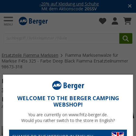
-20% auf Kleidung und Schuhe
Mit dem Aktionscode
20SSV
Ersatzteile Fiamma Markisen
Fiamma Markisenwalze für
Markise F45s 325 - Farbe Deep Black Fiamma Ersatzteilnummer
98673-318
Fiamma Markisenwalze für Markise F45s
325 - Farbe Deep Black Fiamma
WELCOME TO THE BERGER CAMPING
Ersatzteilnummer 98673-318
WEBSHOP!
Art.-Nr.: 886469
You are currently on www.fritz-berger.de.
Would you rather switch to the store in English?