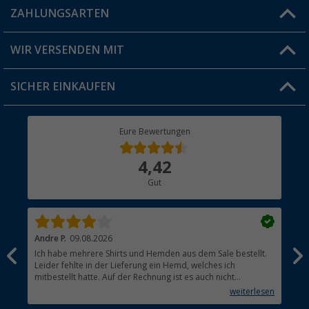
Blog
ZAHLUNGSARTEN
FAQ & Kontakt
Produkttester
Versandinformationen
WIR VERSENDEN MIT
Jobs & Karriere
Click & Collect
SICHER EINKAUFEN
Geschenkgutschein
Rücksendung
Berger Bewusst
Eure Bewertungen
Bestellstatus
Über uns
4,42
Hauptkatalog
Gut
Händler werden
Andre P.
09.08.2026
Tho
Ich habe mehrere Shirts und Hemden aus dem Sale bestellt.
Per
Leider fehlte in der Lieferung ein Hemd, welches ich
mitbestellt hatte. Auf der Rechnung ist es auch nicht
aufgetaucht, aber es gab keinen einzigen Hinweis, dass die
weiterlesen
Lieferung nicht komplett ist.