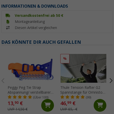
INFORMATIONEN & DOWNLOADS
Versandkostenfrei ab 50 €
Montageanleitung
Diesen Artikel vergleichen
DAS KÖNNTE DIR AUCH GEFALLEN
%
Peggy Peg Tie Strap
Thule Tension Rafter G2
Abspannung/ verstellbarer
Spannstange für Omnistor
Markiesenspanngurt
5200/4900/5003/5002 250
(Über 100)
(99)
cm
13,
€
46,
€
90
99
UVP 14,50 €
UVP 65,- €