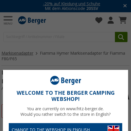
-20% auf Kleidung und Schuhe
Mit dem Aktionscode
20SSV
Markisenadapter
Fiamma Hymer Markisenadapter für Fiamma
F80/F65
Fiamma Hymer Markisenadapter für
Fiamma F80/F65 290 cm
Art.-Nr.: 467953
WELCOME TO THE BERGER CAMPING
WEBSHOP!
You are currently on www.fritz-berger.de.
%
Would you rather switch to the store in English?
CHANGE TO THE WEBSHOP IN ENGLISH