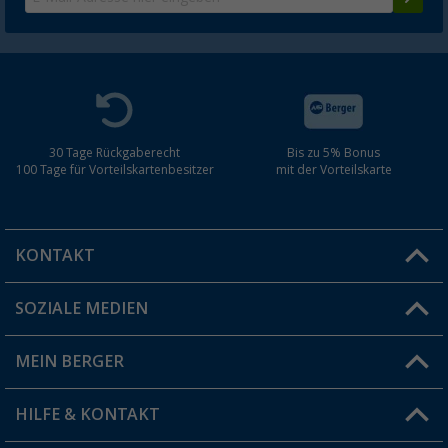
30 Tage Rückgaberecht
Bis zu 5% Bonus
100 Tage für Vorteilskartenbesitzer
mit der Vorteilskarte
KONTAKT
SOZIALE MEDIEN
Du hast eine Frage?
MEIN BERGER
Filiale finden
HILFE & KONTAKT
Vorteilskarte