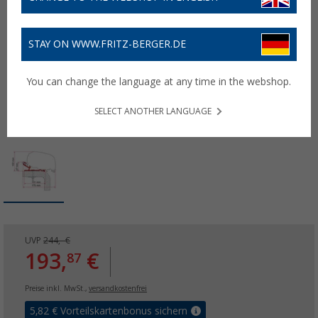
STAY ON WWW.FRITZ-BERGER.DE
You can change the language at any time in the webshop.
SELECT ANOTHER LANGUAGE
UVP
244,- €
193,
€
87
Preise inkl. MwSt.,
versandkostenfrei
5,82
€ Vorteilskartenbonus sichern