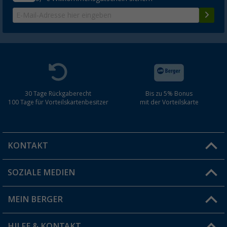
30 Tage Rückgaberecht
Bis zu 5% Bonus
100 Tage für Vorteilskartenbesitzer
mit der Vorteilskarte
KONTAKT
SOZIALE MEDIEN
Du hast eine Frage?
MEIN BERGER
Filiale finden
HILFE & KONTAKT