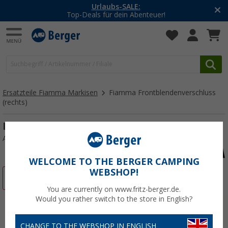
Urlaubs-SALE:
Top-Deals für dein Abenteuer!
Ersatzteile Fiamma Markisen
Fiamma Frontblendenverschluss
(rechts)
Fiamma Frontblendenverschluss (rechts)
Art.-Nr.: 140313
WELCOME TO THE BERGER CAMPING
WEBSHOP!
%
You are currently on www.fritz-berger.de.
Would you rather switch to the store in English?
CHANGE TO THE WEBSHOP IN ENGLISH