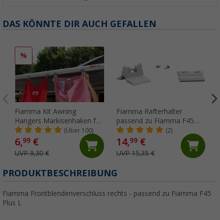
DAS KÖNNTE DIR AUCH GEFALLEN
%
Fiamma Kit Awning
Fiamma Rafterhalter
Hangers Markisenhaken für
passend zu Fiamma F45
die Kederschiene
S/L / ZIP
(Über 100)
(2)
6,
€
14,
€
99
99
UVP 9,30 €
UVP 15,35 €
PRODUKTBESCHREIBUNG
Fiamma Frontblendenverschluss rechts - passend zu Fiamma F45
Plus L