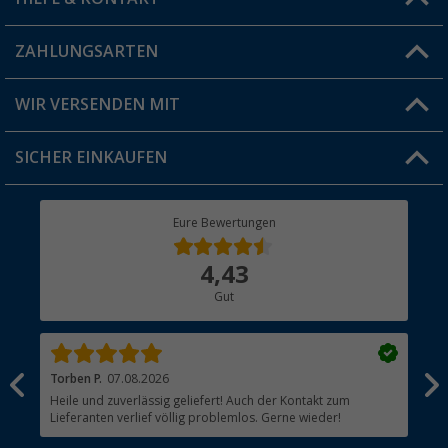
Vorteilskarte
Blog
ZAHLUNGSARTEN
FAQ & Kontakt
Produkttester
Versandinformationen
WIR VERSENDEN MIT
Jobs & Karriere
Click & Collect
SICHER EINKAUFEN
Geschenkgutschein
Rücksendung
Berger Bewusst
Eure Bewertungen
Bestellstatus
Über uns
4,43
Hauptkatalog
Gut
Händler werden
Torben P.
07.08.2026
Jul
Heile und zuverlässig geliefert! Auch der Kontakt zum
Bes
Lieferanten verlief völlig problemlos. Gerne wieder!
Jed