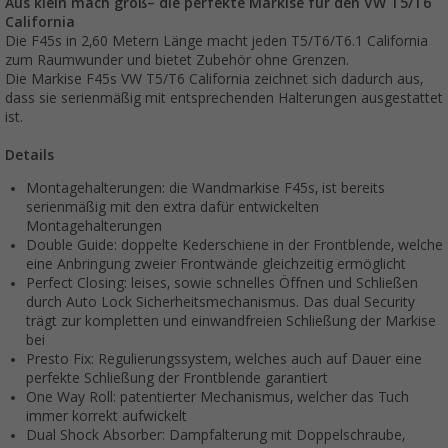
Aus klein mach groß– die perfekte Markise für den VW T5/T6
California
Die F45s in 2,60 Metern Länge macht jeden T5/T6/T6.1 California
zum Raumwunder und bietet Zubehör ohne Grenzen.
Die Markise F45s VW T5/T6 California zeichnet sich dadurch aus,
dass sie serienmäßig mit entsprechenden Halterungen ausgestattet
ist.
Details
Montagehalterungen: die Wandmarkise F45s, ist bereits
serienmäßig mit den extra dafür entwickelten
Montagehalterungen
Double Guide: doppelte Kederschiene in der Frontblende, welche
eine Anbringung zweier Frontwände gleichzeitig ermöglicht
Perfect Closing: leises, sowie schnelles Öffnen und Schließen
durch Auto Lock Sicherheitsmechanismus. Das dual Security
trägt zur kompletten und einwandfreien Schließung der Markise
bei
Presto Fix: Regulierungssystem, welches auch auf Dauer eine
perfekte Schließung der Frontblende garantiert
One Way Roll: patentierter Mechanismus, welcher das Tuch
immer korrekt aufwickelt
Dual Shock Absorber: Dampfalterung mit Doppelschraube,