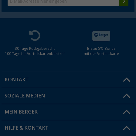
30 Tage Rückgaberecht
Bis zu 5% Bonus
100 Tage für Vorteilskartenbesitzer
mit der Vorteilskarte
KONTAKT
SOZIALE MEDIEN
Du hast eine Frage?
MEIN BERGER
Filiale finden
HILFE & KONTAKT
Vorteilskarte