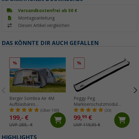
Versandkostenfrei ab 50 €
Montageanleitung
Diesen Artikel vergleichen
DAS KÖNNTE DIR AUCH GEFALLEN
%
%
Berger Sombra Air 4M
Peggy Peg
Aufblasbares
Markisenschutzmodul
Sonnenvordach für
SunBreak schwarz,
(Über 100)
(33)
Wohnwagen, Anbauhöhe
Sonnenschutz Markise
199,- €
99,
€
99
235 - 255 cm
Vorderwand
UVP 289,- €
UVP 119,95 €
HIGHLIGHTS