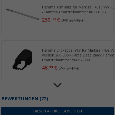
Fiamma Arm links für Markise F45s / VW T5
- Fiamma Ersatzteilnummer 06271-01-
230,
€
00
UVP
264,18 €
Fiamma Endkappe links für Markise F45s V
Version 260-300 - Farbe Deep Black Fiamm
Ersatzteilnummer 98667-008
46,
€
99
UVP
54,14 €
BEWERTUNGEN
(72)
Fiamma Markisenwalze für Markise F45s / 
VW T5/T6 260 - Fiamma Ersatzteilnummer 
71,
€
00
DIESEN ARTIKEL BEWERTEN