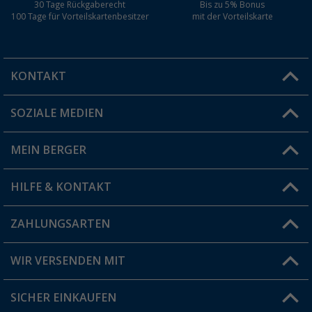
30 Tage Rückgaberecht
Bis zu 5% Bonus
100 Tage für Vorteilskartenbesitzer
mit der Vorteilskarte
KONTAKT
SOZIALE MEDIEN
Du hast eine Frage?
MEIN BERGER
Filiale finden
HILFE & KONTAKT
Vorteilskarte
Blog
ZAHLUNGSARTEN
FAQ & Kontakt
Produkttester
Versandinformationen
WIR VERSENDEN MIT
Jobs & Karriere
Click & Collect
SICHER EINKAUFEN
Geschenkgutschein