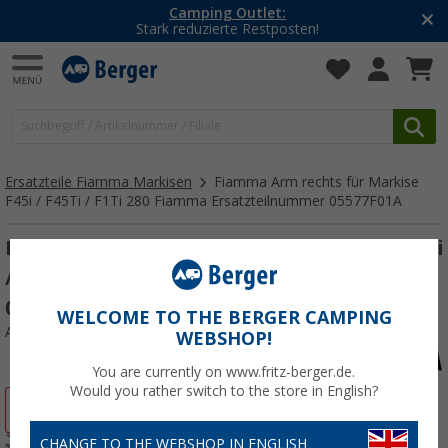
Camping Outlet:
Stark reduzierte Restposten!
Ersatzteile Fiamma Markisen
Fiamma Arm rechts für Markise
F45i / F45Ti / F1Ti 280 Fiamma Ersatzteilnummer 05577F01A
Fiamma Arm rechts für Markise F45i / F45Ti
/ F1Ti 280 Fiamma Ersatzteilnummer
05577F01A
WELCOME TO THE BERGER CAMPING
Art.-Nr.: 100876
WEBSHOP!
You are currently on www.fritz-berger.de.
Would you rather switch to the store in English?
%
CHANGE TO THE WEBSHOP IN ENGLISH