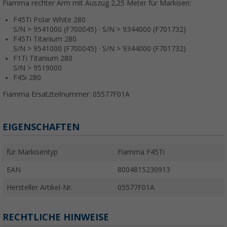
Fiamma rechter Arm mit Auszug 2,25 Meter für Markisen:
F45Ti Polar White 280
S/N > 9541000 (F700045) · S/N > 9344000 (F701732)
F45Ti Titanium 280
S/N > 9541000 (F700045) · S/N > 9344000 (F701732)
F1Ti Titanium 280
S/N > 9519000
F45i 280
Fiamma Ersatzteilnummer: 05577F01A
EIGENSCHAFTEN
für Markisentyp
Fiamma F45Ti
EAN
8004815230913
Hersteller Artikel-Nr.
05577F01A
RECHTLICHE HINWEISE