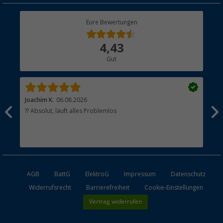
Rücksendung
Berger Bewusst
Eure Bewertungen
Bestellstatus
Über uns
4,43
Hauptkatalog
Gut
Händler werden
Joachim K.
06.08.2026
And
l
?? Absolut, läuft alles Problemlos
Sch
he
esen
AGB
BattG
ElektroG
Impressum
Datenschutz
Widerrufsrecht
Barrierefreiheit
Cookie-Einstellungen
Vertrag widerrufen