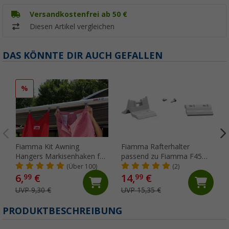
Versandkostenfrei ab 50 €
Diesen Artikel vergleichen
DAS KÖNNTE DIR AUCH GEFALLEN
%
Fiamma Kit Awning
Fiamma Rafterhalter
Hangers Markisenhaken für
passend zu Fiamma F45
die Kederschiene
S/L / ZIP
(Über 100)
(2)
6,
€
14,
€
99
99
UVP 9,30 €
UVP 15,35 €
PRODUKTBESCHREIBUNG