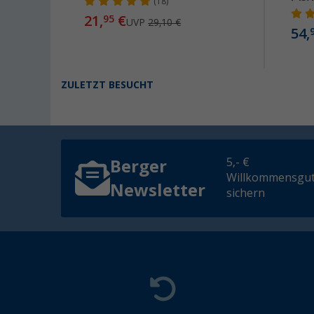
(18)
21,
€
95
UVP
29,10 €
54,
ZULETZT BESUCHT
5,- €
Berger
Willkommensgut
Newsletter
sichern