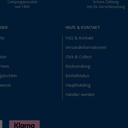
Campingspezialist
Sichere Zahlung
seit 1958
mit SSL Verschlüsselung
RGER
HILFE & KONTAKT
rte
FAQ & Kontakt
Versandinformationen
ster
Click & Collect
riere
Rücksendung
gutschein
Bestellstatus
ewusst
Hauptkatalog
Händler werden