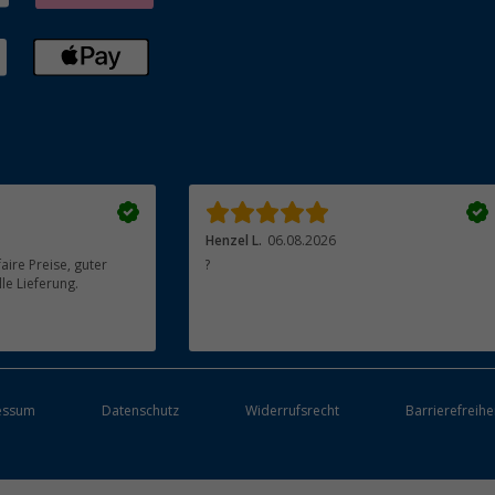
Henzel L.
06.08.2026
aire Preise, guter
?
le Lieferung.
essum
Datenschutz
Widerrufsrecht
Barrierefreihe