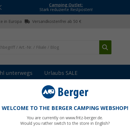
Camping Outlet:
Stark reduzierte Restposten!
e in Europa
Versandkostenfrei ab 50 €
hl unterwegs
Urlaubs SALE
teile Fiamma Markisen
Fiamma Abdeckung vorne und hinten für M
 für Motor Kit F45s - Farbe Deep Black
WELCOME TO THE BERGER CAMPING WEBSHOP!
51
You are currently on www.fritz-berger.de.
Would you rather switch to the store in English?