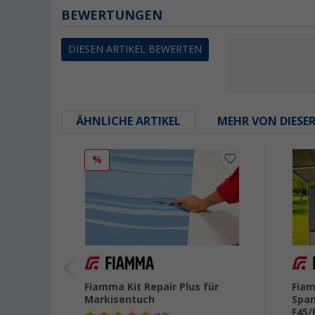
BEWERTUNGEN
DIESEN ARTIKEL BEWERTEN
ÄHNLICHE ARTIKEL
MEHR VON DIESE
%
ung
Fiamma Kit Repair Plus für
Fiam
a
Markisentuch
Span
50
F45/