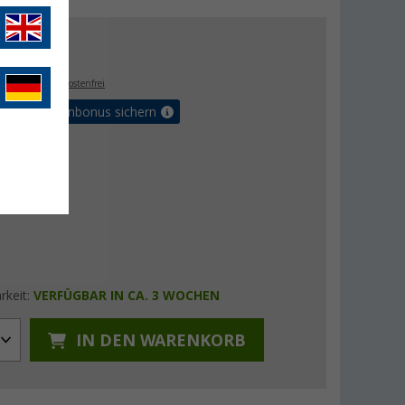
- €
. MwSt.,
versandkostenfrei
orteilskartenbonus sichern
rkeit:
VERFÜGBAR IN CA. 3 WOCHEN
IN DEN WARENKORB