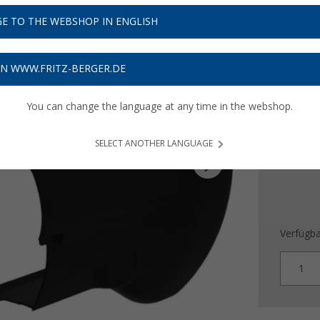
E TO THE WEBSHOP IN ENGLISH
253,
Preise inkl
ON WWW.FRITZ-BERGER.DE
7,59
€ V
You can change the language at any time in the webshop.
SELECT ANOTHER LANGUAGE
Verfügba
1