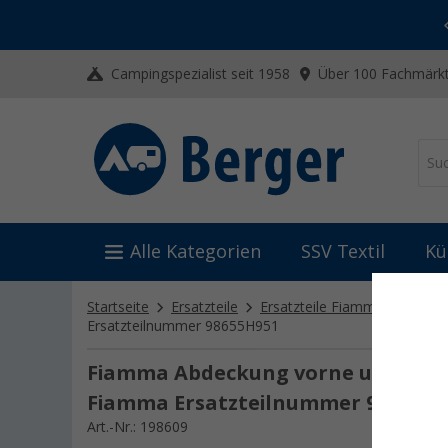
-20% auf Kleidung und Schuhe
Mit dem Aktionscode
20SSV
Campingspezialist seit 1958
Über 100 Fachmärkt
Alle Kategorien
SSV Textil
Kü
Startseite
Ersatzteile
Ersatzteile Fiamma
Ersatz
Ersatzteilnummer 98655H951
Fiamma Abdeckung vorne und hinten
Fiamma Ersatzteilnummer 98655H9
Art.-Nr.: 198609