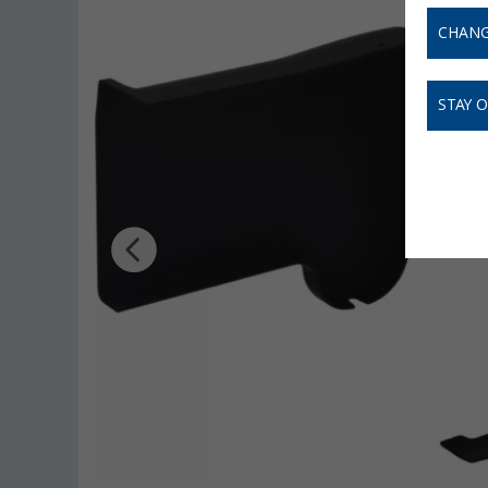
CHANG
STAY 