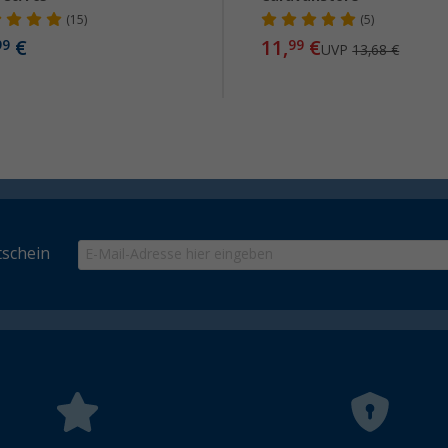
(15)
(5)
€
11,
€
99
99
UVP
13,68 €
schein