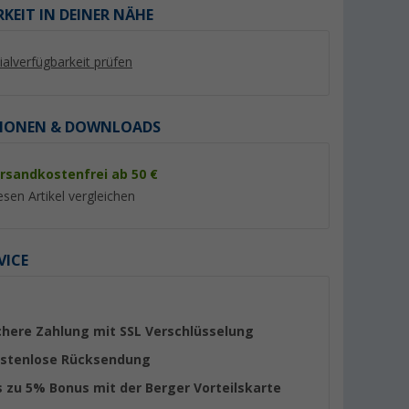
KEIT IN DEINER NÄHE
lialverfügbarkeit prüfen
IONEN & DOWNLOADS
rsandkostenfrei ab 50 €
%
%
esen Artikel vergleichen
VICE
Plus für
Fiamma Markisenkurbel
Fiamma Rändelsch
Standard
(3)
(4)
chere Zahlung mit SSL Verschlüsselung
43,
€
6,
€
95
99
stenlose Rücksendung
UVP 54,80 €
UVP 9,04 €
s zu 5% Bonus mit der Berger Vorteilskarte