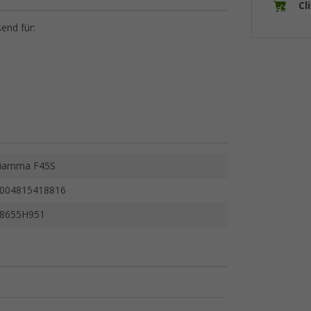
Cl
end für:
iamma F45S
004815418816
8655H951