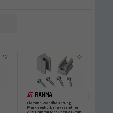
%
Fiamma Wandhalterung
Fiamm
Markisenkurbel passend für
alle Fiamma Markisen ø12mm