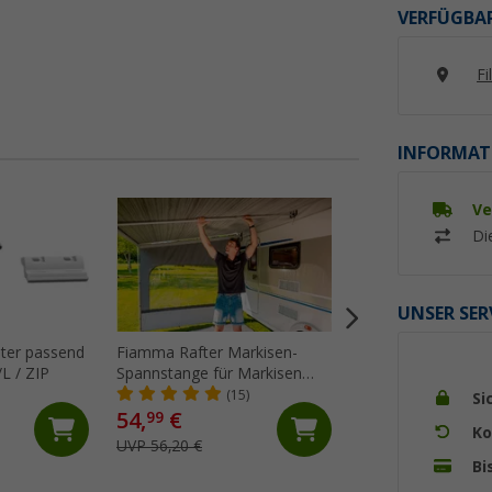
VERFÜGBAR
Fi
INFORMAT
Ve
%
Di
UNSER SER
ter passend
Fiamma Rafter Markisen-
Fiamma Kit Repair 
L / ZIP
Spannstange für Markisen
Markisentuch
F45/F80/F65
(15)
(18)
Si
54,
€
21,
€
99
95
Ko
UVP 56,20 €
UVP 29,10 €
Bi