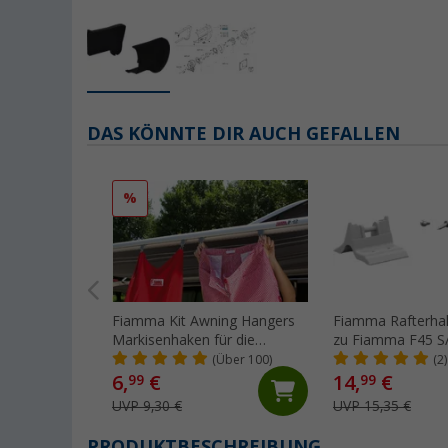
DAS KÖNNTE DIR AUCH GEFALLEN
%
Fiamma Kit Awning Hangers
Fiamma Rafterhal
Markisenhaken für die
zu Fiamma F45 S/
Kederschiene
(Über 100)
(2)
6,
€
14,
€
99
99
UVP 9,30 €
UVP 15,35 €
PRODUKTBESCHREIBUNG