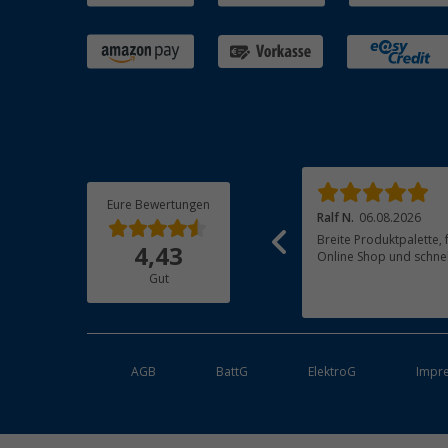
Eure Bewertungen
Anreas G.
06.08.2026
Ralf N.
06.08.2026
Leicht verspätete Lieferung.Aber gute
Breite Produktpalette, f
4,43
Kommunikation ….
Online Shop und schnel
Gut
AGB
BattG
ElektroG
Impr