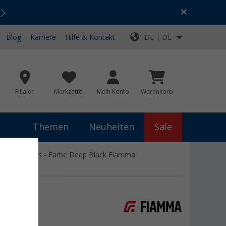
Urlaubs-SALE:
Top-Deals für dein Abenteuer!
Blog
Karriere
Hilfe & Kontakt
DE | DE
Filialen
Merkzettel
Mein Konto
Warenkorb
Themen
Neuheiten
Sale
otor Kit F45s - Farbe Deep Black Fiamma