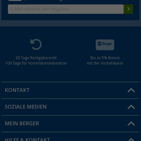
30 Tage Rückgaberecht
Bis zu 5% Bonus
100 Tage für Vorteilskartenbesitzer
mit der Vorteilskarte
KONTAKT
SOZIALE MEDIEN
Du hast eine Frage?
MEIN BERGER
Filiale finden
HILFE & KONTAKT
Vorteilskarte