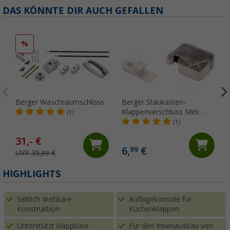
DAS KÖNNTE DIR AUCH GEFALLEN
%
Berger Waschraumschloss
Berger Staukasten-
Klappenverschluss Mini
(1)
Latch
(1)
31,- €
6,
€
99
UVP 39,99 €
(
HIGHLIGHTS
Seitlich drehbare
Auflagekonsole für
Konstruktion
Küchenklappen
Unterstützt klappbare
Für den Innenausbau von