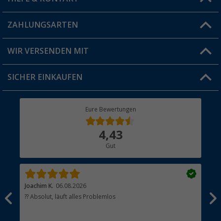
Blog
ZAHLUNGSARTEN
FAQ & Kontakt
Produkttester
Versandinformationen
WIR VERSENDEN MIT
Jobs & Karriere
Click & Collect
SICHER EINKAUFEN
Geschenkgutschein
Rücksendung
Berger Bewusst
Eure Bewertungen
Bestellstatus
Über uns
4,43
Hauptkatalog
Gut
Händler werden
Joachim K.
06.08.2026
And
l
?? Absolut, läuft alles Problemlos
Sch