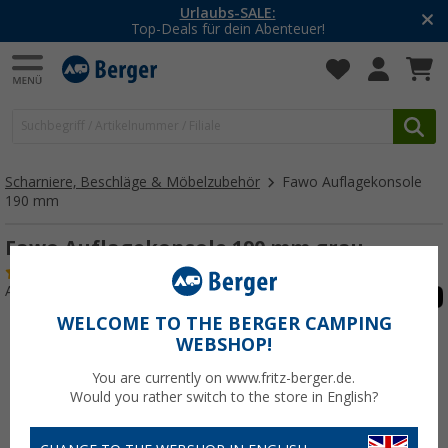
-20% auf Kleidung und Schuhe
Mit dem Aktionscode
20SSV
Scharniere, Beschläge & Möbelzubehör
Fawo Auflagekonsole
190 mm
Fawo Auflagekonsole 190 mm grau
(13)
Art.-Nr.: 186250
WELCOME TO THE BERGER CAMPING
WEBSHOP!
You are currently on www.fritz-berger.de.
Would you rather switch to the store in English?