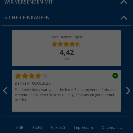
WIR VERSENDEN MIT
Jobs & Karriere
Click & Collect
SICHER EINKAUFEN
Geschenkgutschein
Rücksendung
Berger Bewusst
Eure Bewertungen
Bestellstatus
Über uns
4,42
Hauptkatalog
Gut
Händler werden
Dennis H.
09.08.2026
Ann
Die Abwicklung war gut, jedoch die Zeit vom Verkauf bis zum
Sch
versenden mit einer Woche zu lang ! Ansonsten gern immer
wieder .
AGB
BattG
ElektroG
Impressum
Datenschutz