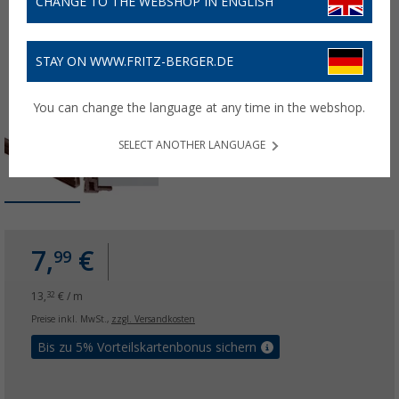
CHANGE TO THE WEBSHOP IN ENGLISH
STAY ON WWW.FRITZ-BERGER.DE
You can change the language at any time in the webshop.
SELECT ANOTHER LANGUAGE
7,
€
99
13,
€ / m
32
Preise inkl. MwSt.,
zzgl. Versandkosten
Bis zu 5% Vorteilskartenbonus sichern