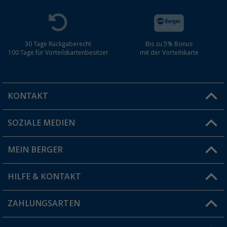
30 Tage Rückgaberecht
Bis zu 5% Bonus
100 Tage für Vorteilskartenbesitzer
mit der Vorteilskarte
KONTAKT
SOZIALE MEDIEN
Du hast eine Frage?
MEIN BERGER
Filiale finden
HILFE & KONTAKT
Vorteilskarte
Blog
ZAHLUNGSARTEN
FAQ & Kontakt
Produkttester
Versandinformationen