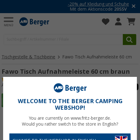
-20% auf Kleidung und Schuhe
Mit dem Aktionscode
20SSV
Tischgestelle & Tischbeine
Fawo Tisch Aufnahmeleiste 60 cm
Fawo Tisch Aufnahmeleiste 60 cm braun
(38)
Art.-Nr.: 171010
WELCOME TO THE BERGER CAMPING
WEBSHOP!
You are currently on www.fritz-berger.de.
Would you rather switch to the store in English?