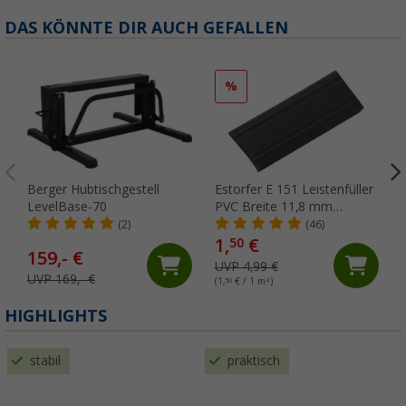
DAS KÖNNTE DIR AUCH GEFALLEN
%
Berger Hubtischgestell
Estorfer E 151 Leistenfüller
LevelBase-70
PVC Breite 11,8 mm
Meterware schwarz
(2)
(46)
1,
€
50
159,- €
UVP 4,99 €
UVP 169,- €
(1,
50
€ / 1 m²)
(
HIGHLIGHTS
stabil
praktisch