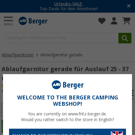
-20% auf Kleidung und Schuhe
Mit dem Aktionscode
20SSV
Ablaufgarnituren
Ablaufgarnitur gerade
Ablaufgarnitur gerade für Auslauf 25 - 37
mm
(53)
Art.-Nr.: 122020
WELCOME TO THE BERGER CAMPING
WEBSHOP!
%
You are currently on www.fritz-berger.de.
Would you rather switch to the store in English?