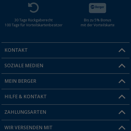
30 Tage Rückgaberecht
Bis zu 5% Bonus
100 Tage für Vorteilskartenbesitzer
mit der Vorteilskarte
KONTAKT
SOZIALE MEDIEN
Du hast eine Frage?
MEIN BERGER
Filiale finden
HILFE & KONTAKT
Vorteilskarte
Blog
ZAHLUNGSARTEN
FAQ & Kontakt
Produkttester
Versandinformationen
WIR VERSENDEN MIT