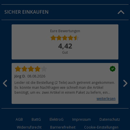
Jobs & Karriere
Click & Collect
SICHER EINKAUFEN
Geschenkgutschein
Rücksendung
Berger Bewusst
Eure Bewertungen
Bestellstatus
Über uns
4,42
Hauptkatalog
Gut
Händler werden
Jörg D.
08.08.2026
Uta
Leider ist die Bestellung (2 Teile) auch getrennt angekommen.
Ich
Ev. könnte man Nachfragen wie schnell man die Artikel
noc
benötigt, um ev. zwei Artikel in einem Paket zu liefern, ein
den
kleiner Beitrag um die Umwelt zu schonen.
weiterlesen
AGB
BattG
ElektroG
Impressum
Datenschutz
Widerrufsrecht
Barrierefreiheit
Cookie-Einstellungen