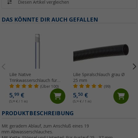
Diesen Artikel vergleichen
DAS KÖNNTE DIR AUCH GEFALLEN
Lilie Native
Lilie Spiralschlauch grau Ø
Trinkwasserschlauch für
25 mm
Kaltwasser 10x15 mm
(Über 100)
(99)
(Meterware)
5,
€
5,
€
99
50
(5,
99
€ / 1 m)
(5,
50
€ / 1 m)
(
PRODUKTBESCHREIBUNG
Mit geradem Ablauf, zum Anschluß eines 19
mm Abwasserschlauches.
Mit Kette, Stöpsel und Unterteil. Für Auslauf 25 - 37 mm.