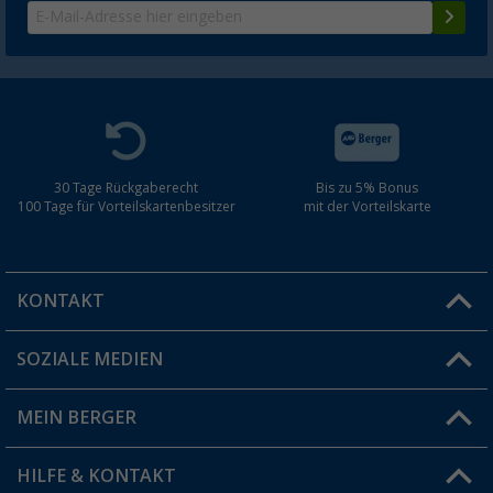
30 Tage Rückgaberecht
Bis zu 5% Bonus
100 Tage für Vorteilskartenbesitzer
mit der Vorteilskarte
KONTAKT
SOZIALE MEDIEN
Du hast eine Frage?
MEIN BERGER
Filiale finden
HILFE & KONTAKT
Vorteilskarte