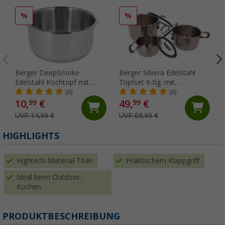
%
%
Berger DeepSmoke
Berger Silvera Edelstahl
Edelstahl Kochtopf mit
Topfset 6-tlg. mit
Messskala im Topfinneren
passenden Glasdeckeln
(6)
(6)
Ø 18 cm
10,
€
49,
€
99
99
UVP 14,99 €
UVP 69,99 €
HIGHLIGHTS
Hightech-Material Titan
Praktischem Klappgriff
Ideal beim Outdoor-
Kochen
PRODUKTBESCHREIBUNG