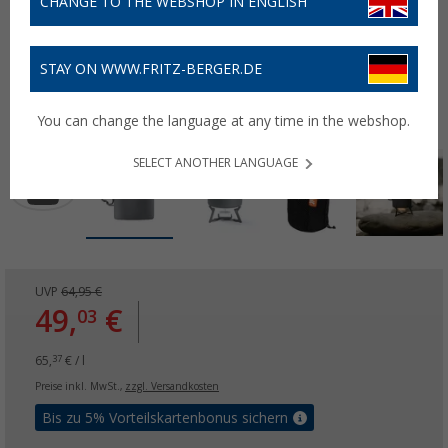
CHANGE TO THE WEBSHOP IN ENGLISH
STAY ON WWW.FRITZ-BERGER.DE
You can change the language at any time in the webshop.
SELECT ANOTHER LANGUAGE
UVP
64,95 €
49,
€
03
65,
€ / l
37
Preise inkl. MwSt.,
zzgl. Versandkosten
Bis zu 5% Vorteilskartenbonus sichern