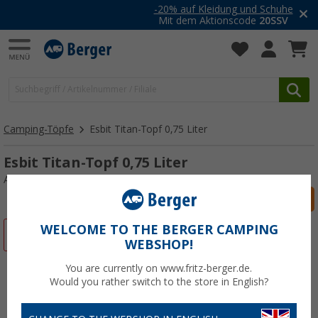
-20% auf Kleidung und Schuhe
Mit dem Aktionscode
20SSV
Camping-Töpfe
Esbit Titan-Topf 0,75 Liter
Esbit Titan-Topf 0,75 Liter
Art.-Nr.: 279291
WELCOME TO THE BERGER CAMPING
%
WEBSHOP!
You are currently on www.fritz-berger.de.
Would you rather switch to the store in English?