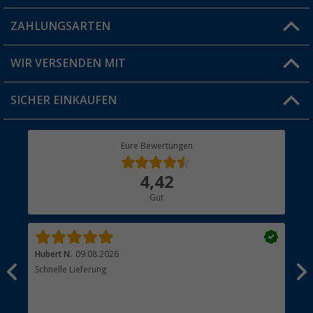
Blog
ZAHLUNGSARTEN
FAQ & Kontakt
Produkttester
Versandinformationen
WIR VERSENDEN MIT
Jobs & Karriere
Click & Collect
SICHER EINKAUFEN
Geschenkgutschein
Rücksendung
Berger Bewusst
Eure Bewertungen
Bestellstatus
Über uns
4,42
Hauptkatalog
Gut
Händler werden
Hubert N.
09.08.2026
Kai 
Schnelle Lieferung
Seh