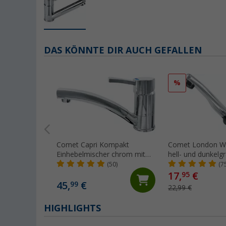
DAS KÖNNTE DIR AUCH GEFALLEN
%
Comet Capri Kompakt
Comet London W
Einhebelmischer chrom mit
hell- und dunkelg
Mikroschalter für Wohnmobil
abklappbar mit Mi
(50)
(7
und Caravan
für Wohnwagen 
17,
€
95
Wohnmobil chro
45,
€
99
22,99 €
HIGHLIGHTS