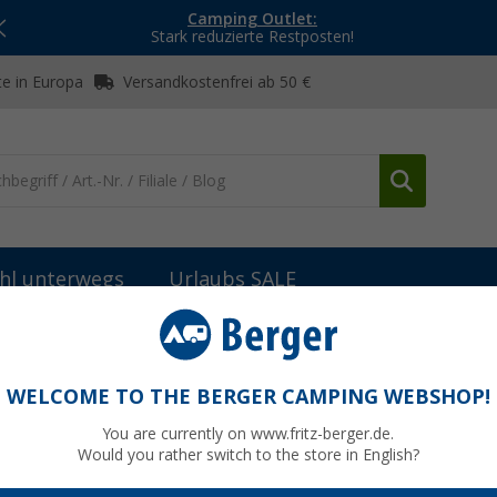
Camping Outlet:
Stark reduzierte Restposten!
e in Europa
Versandkostenfrei ab 50 €
hl unterwegs
Urlaubs SALE
tterien
Reich Trend E Keramik Einhebelmischer chrom mit 360° Aus
cher chrom mit 360° Auslauf und
WELCOME TO THE BERGER CAMPING WEBSHOP!
You are currently on www.fritz-berger.de.
Would you rather switch to the store in English?