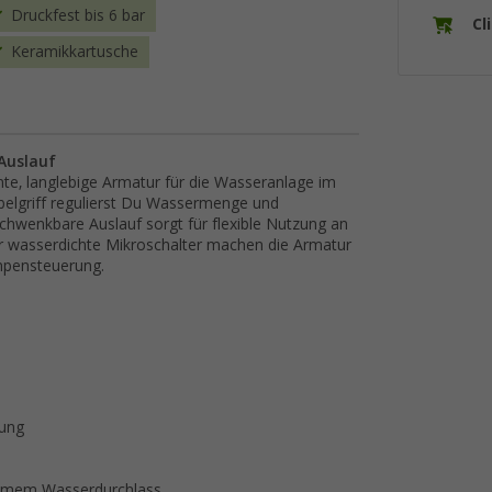
Druckfest bis 6 bar
Cl
Keramikkartusche
Auslauf
hte, langlebige Armatur für die Wasseranlage im
lgriff regulierst Du Wassermenge und
hwenkbare Auslauf sorgt für flexible Nutzung an
r wasserdichte Mikroschalter machen die Armatur
mpensteuerung.
rung
rsamem Wasserdurchlass