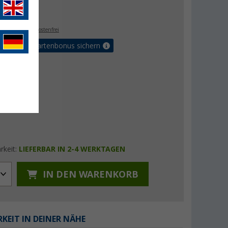
€
9
. MwSt.,
versandkostenfrei
5% Vorteilskartenbonus sichern
rkeit:
LIEFERBAR IN 2-4 WERKTAGEN
IN DEN WARENKORB
KEIT IN DEINER NÄHE