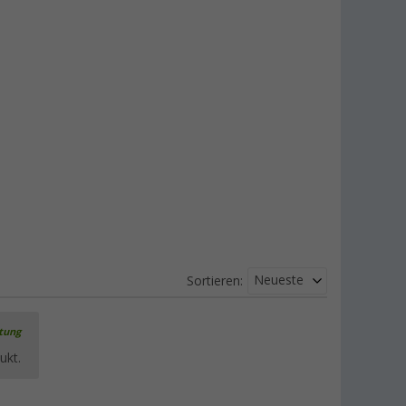
Neueste
Sortieren:
rtung
ukt.