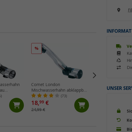
Fi
INFORMAT
Ve
%
Ka
Hi
Di
asserhahn
Comet London
Einhebelmischer 
UNSER SER
rau
Mischwasserhahn abklappbar
LUXE
kroschalter
mit Mikroschalter für
5)
(73)
(22)
und
Wohnwagen und Wohnmobil
18,
€
99
m
schwarz
79,
€
99
24,99 €
Si
Ko
Bi