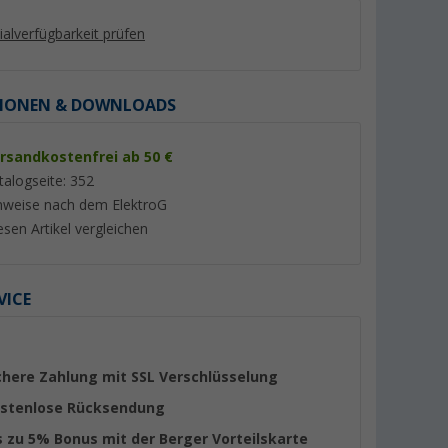
lialverfügbarkeit prüfen
IONEN & DOWNLOADS
rsandkostenfrei ab 50 €
talogseite: 352
nweise nach dem ElektroG
esen Artikel vergleichen
KERAMIK DE
Comet Modena Automatik-
Comet Lucca Autom
VICE
Mischer mit Mikroschalter für
Einhebelmischer ch
Wohnwagen und Wohnmobil
Mikroschalter und 
(15)
(22)
mattschwarz
Auslauf
61,
€
64,
€
99
99
chere Zahlung mit SSL Verschlüsselung
stenlose Rücksendung
s zu 5% Bonus mit der Berger Vorteilskarte