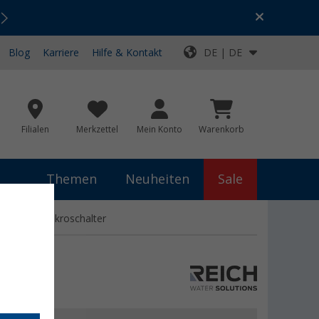
Urlaubs-SALE:
Top-Deals für dein Abenteuer!
Blog
Karriere
Hilfe & Kontakt
DE | DE
Filialen
Merkzettel
Mein Konto
Warenkorb
Themen
Neuheiten
Sale
lauf und Mikroschalter