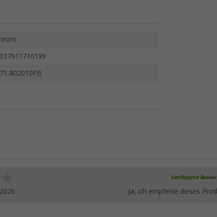
hrom
037911710199
71-802010FB
Verifizierte Bewe
.2026
Ja
, ich empfehle dieses Prod