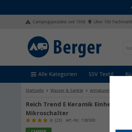
-20% auf Kleidung und Schuhe
Mit dem Aktionscode
20SSV
Campingspezialist seit 1958
Über 100 Fachmärkt
Alle Kategorien
SSV Textil
Kü
Startseite
Wasser & Sanitär
Armaturen
Mischba
Reich Trend E Keramik Einhebelmis
Mikroschalter
(23)
Art.-Nr.: 136500