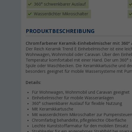
360° schwenkbarer Auslauf
Wasserdichter Mikroschalter
PRODUKTBESCHREIBUNG
Chromfarbener Keramik-Einhebelmischer mit 360° 
Der Reich Keramik Trend E Einhebelmischer ist eine leic
Wohnwagen, Wohnmobil oder Caravan. Über den Einhebe
Temperatur komfortabel mit einer Hand. Der um 360° sc
Spüle oder Waschbecken. Die Keramikkartusche und de
besonders geeignet für mobile Wassersysteme mit Pu
Details:
Für Wohnwagen, Wohnmobil und Caravan geeignet
Einhebelmischer für mobile Wasseranlagen
360° schwenkbarer Auslauf für flexible Nutzung
Mit Keramikkartusche
Mit wasserdichtem Mikroschalter zur Pumpensteue
Chromfarbig behandelte, pflegeleichte Oberfläche
Leichte Kunststoffarmatur für den mobilen Einsatz
Strahlregler für ein angenehmes Strahlbild bei spa