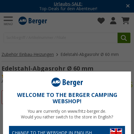
-20% auf Kleidung und Schuhe
Mit dem Aktionscode
20SSV
Zubehör Einbau-Heizungen
Edelstahl-Abgasrohr Ø 60 mm
Edelstahl-Abgasrohr Ø 60 mm
(3)
Art.-Nr.: 113320
WELCOME TO THE BERGER CAMPING
%
WEBSHOP!
You are currently on www.fritz-berger.de.
Would you rather switch to the store in English?
CHANGE TO THE WEBSHOP IN ENGLISH