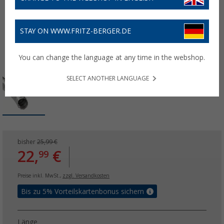
STAY ON WWW.FRITZ-BERGER.DE
You can change the language at any time in the webshop.
SELECT ANOTHER LANGUAGE
bisher
25,99 €
22,
€
99
Preise inkl. MwSt.,
zzgl. Versandkosten
Bis zu 5% Vorteilskartenbonus sichern
Länge