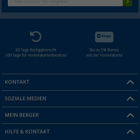
30 Tage Rückgaberecht
Bis zu 5% Bonus
100 Tage für Vorteilskartenbesitzer
mit der Vorteilskarte
KONTAKT
SOZIALE MEDIEN
Du hast eine Frage?
MEIN BERGER
Filiale finden
HILFE & KONTAKT
Vorteilskarte