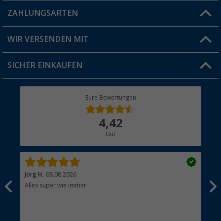
Blog
ZAHLUNGSARTEN
FAQ & Kontakt
Produkttester
Versandinformationen
WIR VERSENDEN MIT
Jobs & Karriere
Click & Collect
SICHER EINKAUFEN
Geschenkgutschein
Rücksendung
Berger Bewusst
Eure Bewertungen
Bestellstatus
Über uns
4,42
Hauptkatalog
Gut
Händler werden
Jörg H.
08.08.2026
Kla
Alles super wie immer
Ein
und
Lei
Max
unk