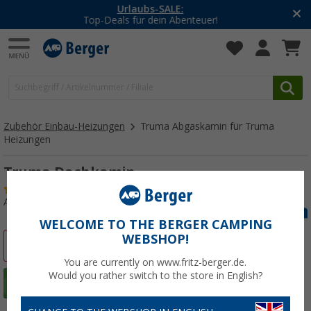
-20% auf Kleidung und Schuhe
Mit dem Aktionscode
20SSV
Zubehör Einbau-Heizungen
Truma Abgaskamin für Truma
Heizungen
Truma Dachkamin
(42)
Art.-Nr.: 165070
WELCOME TO THE BERGER CAMPING
WEBSHOP!
%
You are currently on www.fritz-berger.de.
Would you rather switch to the store in English?