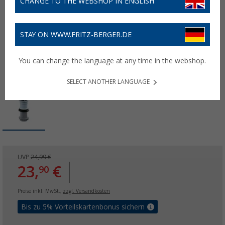
CHANGE TO THE WEBSHOP IN ENGLISH
STAY ON WWW.FRITZ-BERGER.DE
You can change the language at any time in the webshop.
SELECT ANOTHER LANGUAGE
UVP
24,99 €
23,
€
90
Preise inkl. MwSt.,
zzgl. Versandkosten
Bis zu 5% Vorteilskartenbonus sichern