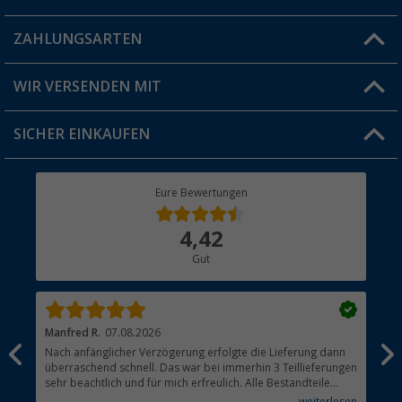
Blog
ZAHLUNGSARTEN
FAQ & Kontakt
Produkttester
Versandinformationen
WIR VERSENDEN MIT
Jobs & Karriere
Click & Collect
SICHER EINKAUFEN
Geschenkgutschein
Rücksendung
Berger Bewusst
Eure Bewertungen
Bestellstatus
Über uns
4,42
Hauptkatalog
Gut
Händler werden
Manfred R.
07.08.2026
Han
Nach anfänglicher Verzögerung erfolgte die Lieferung dann
Sen
überraschend schnell. Das war bei immerhin 3 Teillieferungen
Lie
sehr beachtlich und für mich erfreulich. Alle Bestandteile
waren gut verpackt und in Ordnung. Das Gerät (Gasgrill)
weiterlesen