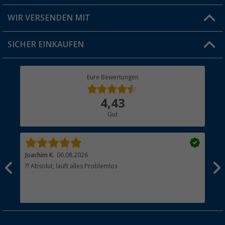
Produkttester
Versandinformationen
WIR VERSENDEN MIT
Jobs & Karriere
Click & Collect
SICHER EINKAUFEN
Geschenkgutschein
Rücksendung
Berger Bewusst
Eure Bewertungen
Bestellstatus
Über uns
4,43
Hauptkatalog
Gut
Händler werden
Joachim K.
06.08.2026
And
l
?? Absolut, läuft alles Problemlos
Sch
he
esen