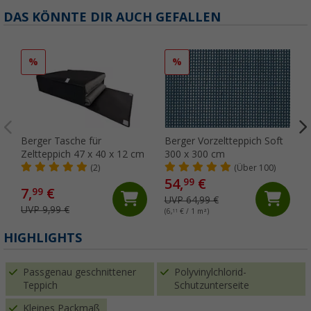
DAS KÖNNTE DIR AUCH GEFALLEN
%
%
Berger Tasche für
Berger Vorzeltteppich Soft
Zeltteppich 47 x 40 x 12 cm
300 x 300 cm
(2)
(Über 100)
54,
€
99
7,
€
99
UVP 64,99 €
UVP 9,99 €
(6,
11
€ / 1 m²)
HIGHLIGHTS
Passgenau geschnittener
Polyvinylchlorid-
Teppich
Schutzunterseite
Kleines Packmaß