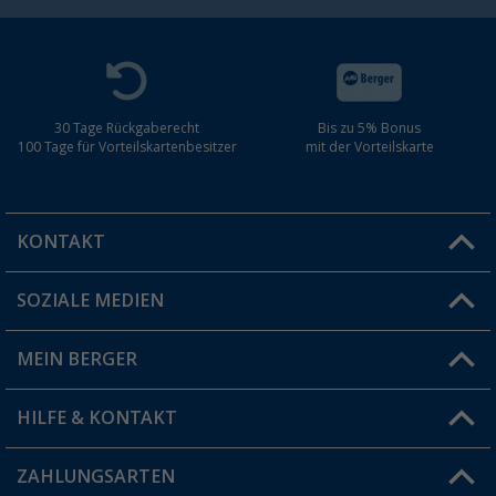
30 Tage Rückgaberecht
Bis zu 5% Bonus
100 Tage für Vorteilskartenbesitzer
mit der Vorteilskarte
KONTAKT
SOZIALE MEDIEN
Du hast eine Frage?
MEIN BERGER
Filiale finden
HILFE & KONTAKT
Vorteilskarte
Blog
ZAHLUNGSARTEN
FAQ & Kontakt