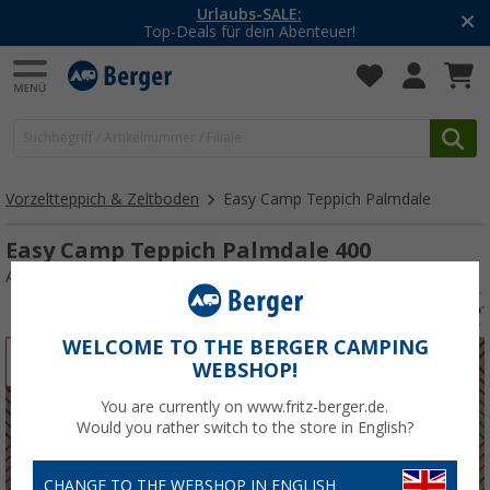
-20% auf Kleidung und Schuhe
Mit dem Aktionscode
20SSV
Vorzeltteppich & Zeltboden
Easy Camp Teppich Palmdale
Easy Camp Teppich Palmdale 400
Art.-Nr.: 819603
WELCOME TO THE BERGER CAMPING
%
WEBSHOP!
You are currently on www.fritz-berger.de.
Would you rather switch to the store in English?
CHANGE TO THE WEBSHOP IN ENGLISH