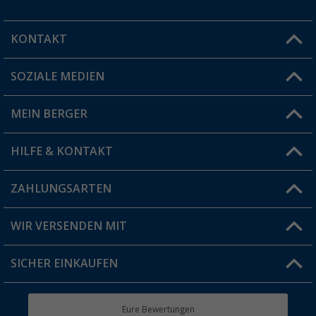
KONTAKT
SOZIALE MEDIEN
Du hast eine Frage?
MEIN BERGER
Filiale finden
HILFE & KONTAKT
Vorteilskarte
Blog
ZAHLUNGSARTEN
FAQ & Kontakt
Produkttester
Versandinformationen
WIR VERSENDEN MIT
Jobs & Karriere
Click & Collect
SICHER EINKAUFEN
Geschenkgutschein
Rücksendung
Berger Bewusst
Eure Bewertungen
Bestellstatus