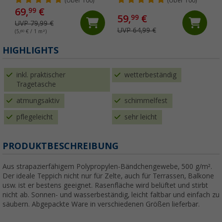
Vorzeltteppich 300 x 300
(Über 100)
(Über 100)
cm
69,
€
99
59,
€
99
UVP 79,99 €
UVP 64,99 €
(5,
60
€ / 1 m²)
HIGHLIGHTS
inkl. praktischer
wetterbeständig
Tragetasche
atmungsaktiv
schimmelfest
pflegeleicht
sehr leicht
PRODUKTBESCHREIBUNG
Aus strapazierfähigem Polypropylen-Bändchengewebe, 500 g/m².
Der ideale Teppich nicht nur für Zelte, auch für Terrassen, Balkone
usw. ist er bestens geeignet. Rasenfläche wird belüftet und stirbt
nicht ab. Sonnen- und wasserbeständig, leicht faltbar und einfach zu
säubern. Abgepackte Ware in verschiedenen Größen lieferbar.