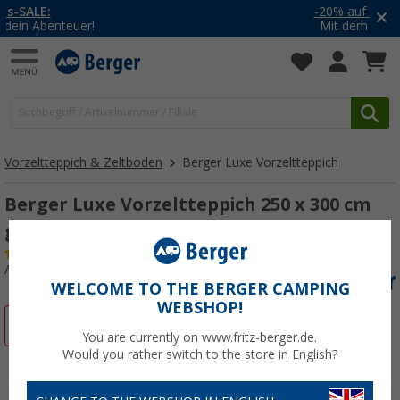
-20% auf Kleidung und Schuhe
Mit dem Aktionscode
20SSV
Vorzeltteppich & Zeltboden
Berger Luxe Vorzeltteppich
Berger Luxe Vorzeltteppich 250 x 300 cm
grau
(
Über
100)
Art.-Nr.: 478990
WELCOME TO THE BERGER CAMPING
WEBSHOP!
%
You are currently on www.fritz-berger.de.
Would you rather switch to the store in English?