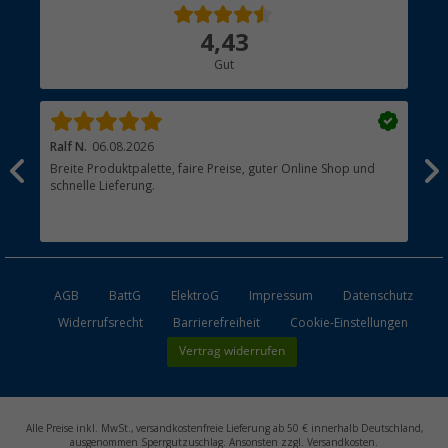
Über uns
4,43
Hauptkatalog
Gut
Händler werden
Ralf N.
06.08.2026
Hen
Breite Produktpalette, faire Preise, guter Online Shop und
?
schnelle Lieferung.
AGB
BattG
ElektroG
Impressum
Datenschutz
Widerrufsrecht
Barrierefreiheit
Cookie-Einstellungen
Vertrag widerrufen
Alle Preise inkl. MwSt., versandkostenfreie Lieferung ab 50 € innerhalb Deutschland,
ausgenommen Sperrgutzuschlag. Ansonsten zzgl. Versandkosten.