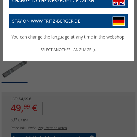
CHANGE TO THE WEBSHOP IN ENGLISH
STAY ON WWW.FRITZ-BERGER.DE
You can change the language at any time in the webshop.
SELECT ANOTHER LANGUAGE
UVP
54,99 €
49,
€
99
6,
€ / m²
67
Preise inkl. MwSt.,
zzgl. Versandkosten