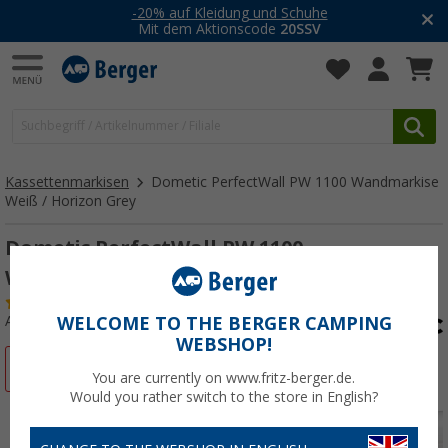
-20% auf Kleidung und Schuhe
Mit dem Aktionscode
20SSV
Kassettenmarkisen
Dometic PerfectWall PW 1100 Wandmarkise
Weiß / Horizon Grey
Dometic PerfectWall PW 1100
Wandmarkise Weiß / Horizon Grey 260 cm
(2)
Art.-Nr.: 304310
WELCOME TO THE BERGER CAMPING
WEBSHOP!
%
You are currently on www.fritz-berger.de.
Would you rather switch to the store in English?