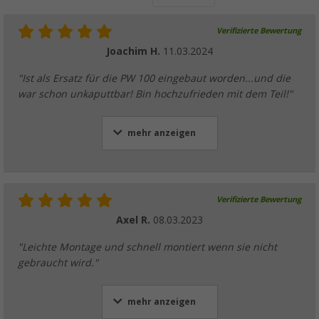
Verifizierte Bewertung
Dometic Rain Protect Front Vorderwand, R
Vorderwand
Joachim H.
11.03.2024
(1)
"Ist als Ersatz für die PW 100 eingebaut worden...und die
127,
€
00
ab
UVP
155,- €
war schon unkaputtbar! Bin hochzufrieden mit dem Teil!"
mehr anzeigen
Verifizierte Bewertung
Axel R.
08.03.2023
"Leichte Montage und schnell montiert wenn sie nicht
gebraucht wird."
mehr anzeigen