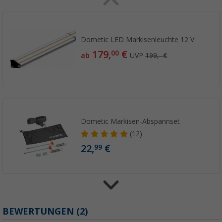
Dometic LED Markisenleuchte 12 V
179,
€
00
ab
UVP
199,- €
Dometic Markisen-Abspannset
(12)
22,
€
99
Dometic Markisen-Adapter PerfectWall PW
BEWERTUNGEN
(2)
99,
€
99
ab
UVP
140,- €