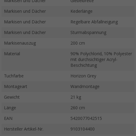
Markisen und Dächer
Giebelbreite
Markisen und Dächer
Kederlänge
Markisen und Dächer
Regelbare Abfallneigung
Markisen und Dächer
Sturmabspannung
Markisenauszug
200 cm
Material
90% Polychlorid, 10% Polyester
mit durchsichtiger Acryl-
Beschichtung
Tuchfarbe
Horizon Grey
Montageart
Wandmontage
Gewicht
21 kg
Länge
260 cm
EAN
5420077042515
Hersteller Artikel-Nr.
9103104400