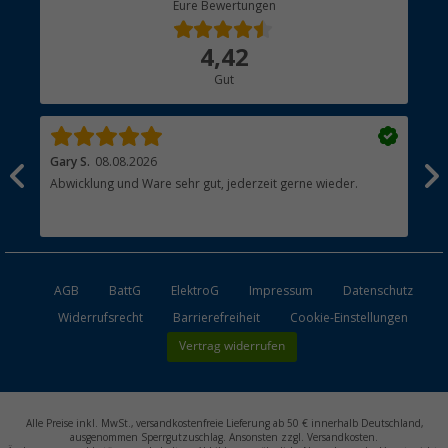
Eure Bewertungen
Bestellstatus
Über uns
4,42
Hauptkatalog
Gut
Händler werden
Gary S.
08.08.2026
Rol
Abwicklung und Ware sehr gut, jederzeit gerne wieder.
All
AGB
BattG
ElektroG
Impressum
Datenschutz
Widerrufsrecht
Barrierefreiheit
Cookie-Einstellungen
Vertrag widerrufen
Alle Preise inkl. MwSt., versandkostenfreie Lieferung ab 50 € innerhalb Deutschland,
ausgenommen Sperrgutzuschlag. Ansonsten zzgl. Versandkosten.