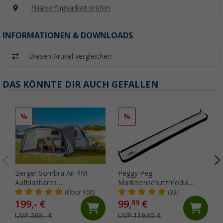
Filialverfügbarkeit prüfen
INFORMATIONEN & DOWNLOADS
Diesen Artikel vergleichen
DAS KÖNNTE DIR AUCH GEFALLEN
%
%
Berger Sombra Air 4M
Peggy Peg
Aufblasbares
Markisenschutzmodul
Sonnenvordach für
SunBreak schwarz,
(Über 100)
(33)
Wohnwagen, Anbauhöhe
Sonnenschutz Markise
199,- €
99,
€
99
235 - 255 cm
Vorderwand
UVP 289,- €
UVP 119,95 €