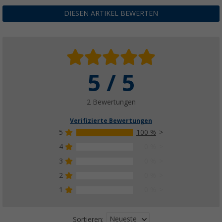
DIESEN ARTIKEL BEWERTEN
Weitere Ausführungen erhältlich
5 / 5
Dometic Rainprotect Seitenwand
(2)
233,
€
00
2 Bewertungen
ab
UVP
275,- €
Verifizierte Bewertungen
5
100 %
4
0 %
3
0 %
Dometic Sunprotect Seitenwand, Sonnensch
Vorderwand
2
0 %
179,
€
00
ab
UVP
255,- €
1
0 %
Neueste
Sortieren: