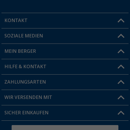
KONTAKT
SOZIALE MEDIEN
Du hast eine Frage?
MEIN BERGER
Filiale finden
HILFE & KONTAKT
Vorteilskarte
Blog
ZAHLUNGSARTEN
FAQ & Kontakt
Produkttester
Versandinformationen
WIR VERSENDEN MIT
Jobs & Karriere
Click & Collect
SICHER EINKAUFEN
Geschenkgutschein
Rücksendung
Berger Bewusst