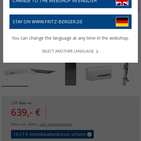
CHANGE TO THE WEBSHOP IN ENGLISH
STAY ON WWW.FRITZ-BERGER.DE
You can change the language at any time in the webshop.
SELECT ANOTHER LANGUAGE
UVP
835,- €
639,- €
Preise inkl. MwSt.,
zzgl. Sperrgutversand
19,17
€ Vorteilskartenbonus sichern