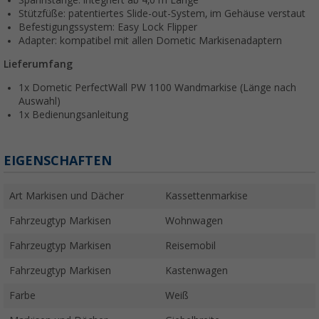
Spannstange: integriert ab 4,0 m Länge
Stützfüße: patentiertes Slide-out-System, im Gehäuse verstaut
Befestigungssystem: Easy Lock Flipper
Adapter: kompatibel mit allen Dometic Markisenadaptern
Lieferumfang
1x Dometic PerfectWall PW 1100 Wandmarkise (Länge nach
Auswahl)
1x Bedienungsanleitung
EIGENSCHAFTEN
Art Markisen und Dächer
Kassettenmarkise
Fahrzeugtyp Markisen
Wohnwagen
Fahrzeugtyp Markisen
Reisemobil
Fahrzeugtyp Markisen
Kastenwagen
Farbe
Weiß