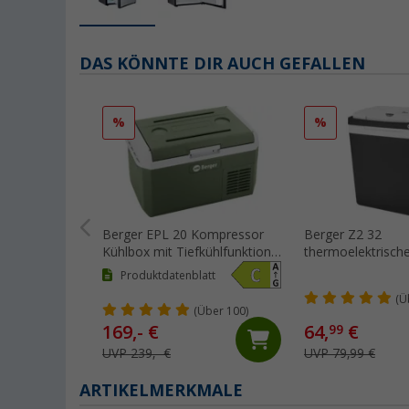
DAS KÖNNTE DIR AUCH GEFALLEN
%
%
Berger EPL 20 Kompressor
Berger Z2 32
Kühlbox mit Tiefkühlfunktion
thermoelektrisch
12V 24V 230V 20 Liter
mit Kühl- und Wä
Produktdatenblatt
30 Liter
(Ü
(Über 100)
169,- €
64,
€
99
UVP 239,- €
UVP 79,99 €
ARTIKELMERKMALE