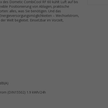
x des Dometic CombiCool RF 60 kühlt Luft auf bis
xible Positionierung von Ablagen, praktische
rten: alles, was Sie benötigen. Und das
en Energieversorgungsmöglichkeiten – Wechselstrom,
er Welt begleitet. Einsetzbar im Vorzelt,
dB(A)
strom (DIN15502) 1.9 kWh/24h