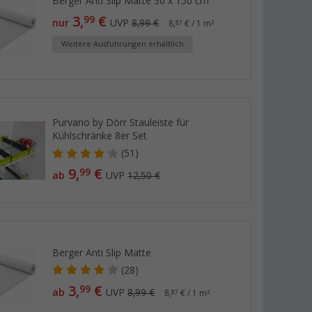
Berger Anti Slip Matte 30 x 150 cm
3,
€
99
nur
UVP
8,99 €
8,
€ / 1 m²
87
Weitere Ausführungen erhältlich
Purvario by Dörr Stauleiste für
Kühlschränke 8er Set
(51)
9,
€
99
ab
UVP
12,50 €
Berger Anti Slip Matte
(28)
3,
€
99
ab
UVP
8,99 €
8,
€ / 1 m²
87