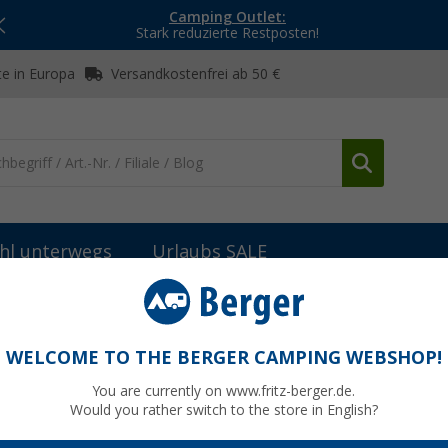
Camping Outlet:
Stark reduzierte Restposten!
e in Europa
Versandkostenfrei ab 50 €
hl unterwegs
Urlaubs SALE
r-Kühlboxen
Dometic CombiCool RF 60 Absorberkühlschrank 50 mb
kühlschrank 50 mbar 61 Liter
WELCOME TO THE BERGER CAMPING WEBSHOP!
You are currently on www.fritz-berger.de.
Would you rather switch to the store in English?
UVP
639,-