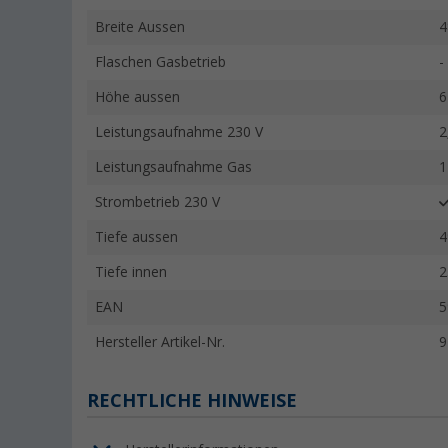
Breite Aussen
4
Flaschen Gasbetrieb
-
Höhe aussen
6
Leistungsaufnahme 230 V
2
Leistungsaufnahme Gas
1
Strombetrieb 230 V
Tiefe aussen
4
Tiefe innen
2
EAN
5
Hersteller Artikel-Nr.
9
RECHTLICHE HINWEISE