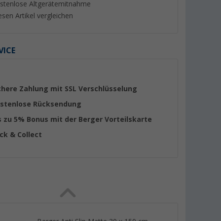
stenlose Altgerätemitnahme
esen Artikel vergleichen
VICE
%
%
chere Zahlung mit SSL Verschlüsselung
stenlose Rücksendung
s zu 5% Bonus mit der Berger Vorteilskarte
pressor
Berger K2 Hybrid-Kühlbox 12V
Berger MC20 Komp
ick & Collect
n 12V 24V
230V 42 Liter
Kühlbox mit Tiefküh
12V 24V 230V 20 Li
(25)
t
Produktdatenblatt
(34)
179,- €
179,- €
UVP 319,- €
UVP 269,- €