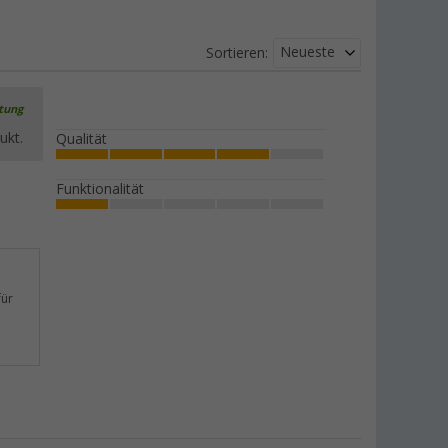
Neueste
Sortieren:
rtung
ukt.
Qualität
Funktionalität
für