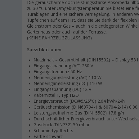
Die geräuscharme doch leistungsstarke Absorberkühlbo
zu 30 °C unter Umgebungstemperatur. Sie bietet eine fle
Türablagen und eine sichere Verriegelung. In anderen Wo
Tüpfelchen auf dem i ist, dass sie Sie dank der flexibl
Gleichstrom oder Gas – auch in die entlegensten Winkel d
Gartenhaus oder auch auf der Terrasse.
(KEINE FAHRZEUGZULASSUNG)
Spezifikationen:
Nutzinhalt – Gesamtinhalt (DIN15502) – Display 58 l
Eingangsspannung (AC) 230 V
Eingangsfrequenz 50 Hz
Nenneingangsleistung (AC) 110 W
Nenneingangsleistung (DC) 110 W
Eingangsspannung (DC) 12 V
Kältemittel 1, Typ H2O
Energieverbrauch (DC@5/25°C) 2.64 kWh/24h
Geräuschemission (DIN60704-1 & 60704-2-14) 0.00 
Leistungsaufnahme Gas (DIN15502) 17.8 g/h
Durchschnittlicher Energieverbrauch unter Wechsel
Gasdruck (DIN732) 50 mbar
Scharniertyp Rechts
Farbe schwarz