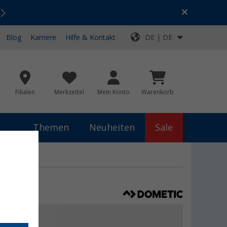
Urlaubs-SALE:
Top-Deals für dein Abenteuer!
Blog
Karriere
Hilfe & Kontakt
DE | DE
Filialen
Merkzettel
Mein Konto
Warenkorb
Themen
Neuheiten
Sale
ar 61 Liter
 €