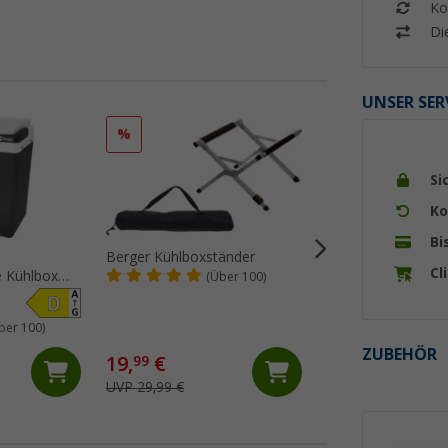
Ko
Di
UNSER SER
%
%
Si
Ko
Bi
Berger Kühlboxständer
Berger B40-T Kom
Cl
e Kühlbox
Kühlbox mit Rolle
(Über 100)
rmefunktion
230V 39 Liter
Produktdatenblat
ber 100)
(76)
ZUBEHÖR
19,
€
279,- €
99
UVP 29,99 €
UVP 449,- €