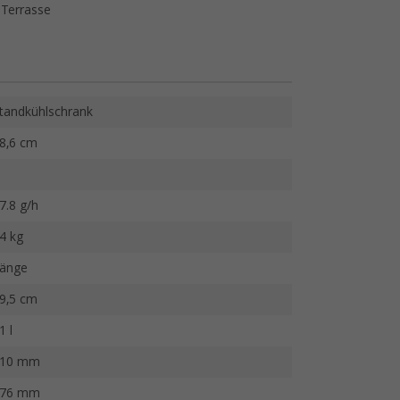
 Terrasse
tandkühlschrank
8,6 cm
7.8 g/h
4 kg
änge
9,5 cm
1 l
10 mm
76 mm