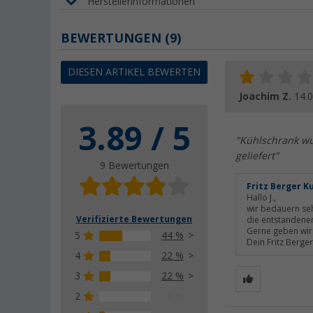
Herstellerinformationen
BEWERTUNGEN
(9)
DIESEN ARTIKEL BEWERTEN
Joachim Z.
14.
3.89 / 5
"Kühlschrank wu
geliefert"
9 Bewertungen
Fritz Berger K
Hallo J.,
wir bedauern seh
Verifizierte Bewertungen
die entstandene
Gerne geben wir 
5
44 %
Dein Fritz Berge
4
22 %
3
22 %
2
0 %