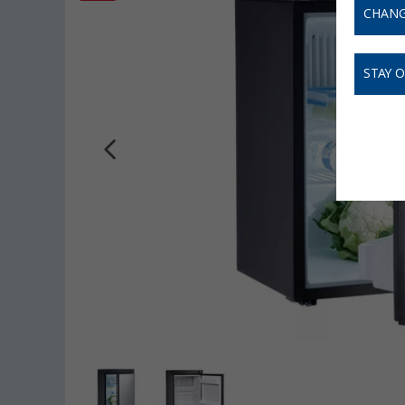
CHANG
STAY 