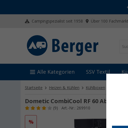
-20% auf Kleidung und Schuhe
Mit dem Aktionscode
20SSV
Campingspezialist seit 1958
Über 100 Fachmärkt
Alle Kategorien
SSV Textil
Kü
Startseite
Heizen & Kühlen
Kühlboxen
Absorbe
Dometic CombiCool RF 60 Absorber
(9)
Art.-Nr.: 269910
%