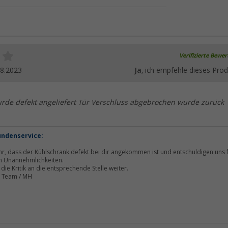
Verifizierte Bewe
08.2023
Ja
, ich empfehle dieses Prod
rde defekt angeliefert Tür Verschluss abgebrochen wurde zurück
undenservice:
r, dass der Kühlschrank defekt bei dir angekommen ist und entschuldigen uns 
n Unannehmlichkeiten.
die Kritik an die entsprechende Stelle weiter.
r Team / MH