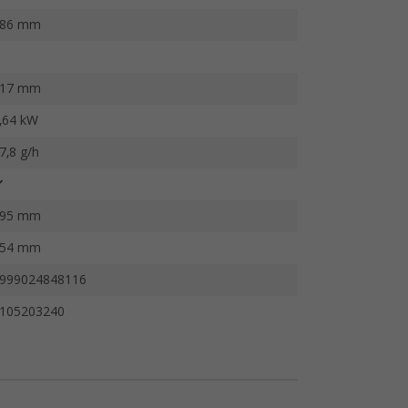
86 mm
17 mm
,64 kW
7,8 g/h
95 mm
54 mm
999024848116
105203240