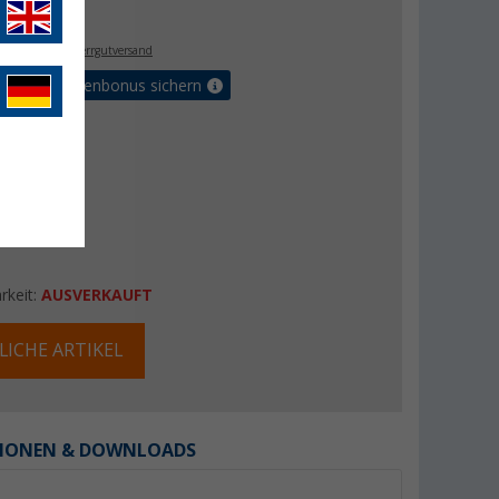
- €
. MwSt.,
zzgl. Sperrgutversand
Vorteilskartenbonus sichern
rkeit:
AUSVERKAUFT
LICHE ARTIKEL
IONEN & DOWNLOADS