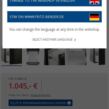
CHANGE TO THE WEBSHOP IN ENGLISH
STAY ON WWW.FRITZ-BERGER.DE
You can change the language at any time in the webshop.
SELECT ANOTHER LANGUAGE
UVP
1.169,- €
1.045,- €
Preise inkl. MwSt.,
versandkostenfrei
52,25
€ Vorteilskartenbonus sichern