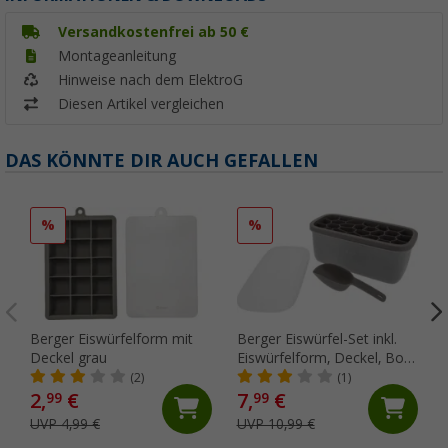
Versandkostenfrei ab 50 €
Montageanleitung
Hinweise nach dem ElektroG
Diesen Artikel vergleichen
DAS KÖNNTE DIR AUCH GEFALLEN
%
%
Berger Eiswürfelform mit
Berger Eiswürfel-Set inkl.
Deckel grau
Eiswürfelform, Deckel, Box
und Eisschaufel grau
(2)
(1)
2,
€
7,
€
99
99
UVP 4,99 €
UVP 10,99 €