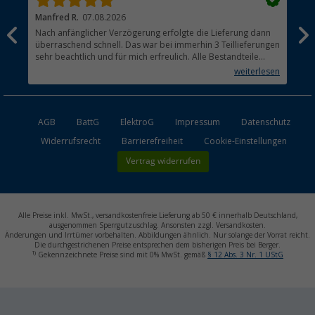
Manfred R.
07.08.2026
Han
Nach anfänglicher Verzögerung erfolgte die Lieferung dann
Sen
überraschend schnell. Das war bei immerhin 3 Teillieferungen
Lie
sehr beachtlich und für mich erfreulich. Alle Bestandteile
waren gut verpackt und in Ordnung. Das Gerät (Gasgrill)
weiterlesen
funktioniert bestens
AGB
BattG
ElektroG
Impressum
Datenschutz
Widerrufsrecht
Barrierefreiheit
Cookie-Einstellungen
Vertrag widerrufen
Alle Preise inkl. MwSt., versandkostenfreie Lieferung ab 50 € innerhalb Deutschland,
ausgenommen Sperrgutzuschlag. Ansonsten zzgl. Versandkosten.
Änderungen und Irrtümer vorbehalten. Abbildungen ähnlich. Nur solange der Vorrat reicht.
Die durchgestrichenen Preise entsprechen dem bisherigen Preis bei Berger.
1)
Gekennzeichnete Preise sind mit 0% MwSt. gemäß
§ 12 Abs. 3 Nr. 1 UStG