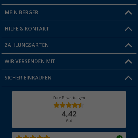
MEIN BERGER
Filiale finden
HILFE & KONTAKT
Vorteilskarte
Blog
ZAHLUNGSARTEN
FAQ & Kontakt
Produkttester
Versandinformationen
WIR VERSENDEN MIT
Jobs & Karriere
Click & Collect
SICHER EINKAUFEN
Geschenkgutschein
Rücksendung
Berger Bewusst
Eure Bewertungen
Bestellstatus
Über uns
4,42
Hauptkatalog
Gut
Händler werden