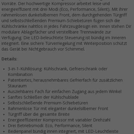
Vorräte. Der hochwertige Kompressor arbeitet leise und
energieeffizient mit drei Modi (Eco, Performance, Silent). Mit ihrer
rahmenlosen dunkelsilbernen Front, dem durchgehenden Türgriff
und selbstschließenden Premium-Schiebetüren fügen sich die
Kühlschränke nahtlos in jedes Fahrzeugdesign ein. Innen stehen Dir
modulare Ablagefächer und verstellbare Trennwände zur
Verfügung. Die LED-beleuchtete Steuerung ist bündig im Inneren
integriert. Eine sichere Türverriegelung mit Winterposition schützt
das Gerät bei Nichtgebrauch vor Schimmel.
Details:
3-in-1-Kühllösung: Kühlschrank, Gefrierschrank oder
Kombination
Patentiertes, herausnehmbares Gefrierfach für zusätzlichen
Stauraum
Ausziehbares Fach für einfachen Zugang aus jedem Winkel
Sanftes Schließen der Kühlschublade
Selbstschließende Premium-Schiebetüren
Rahmenlose Tür mit eleganter dunkelsilberner Front
Türgriff über die gesamte Breite
Energieeffizienter Kompressor mit variabler Drehzahl
Drei Betriebsmodi: Eco, Performance, Silent
Bedienpanel bündig innen integriert, mit LED-Leuchtleiste