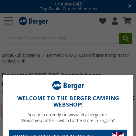
-20% auf Kleidung und Schuhe
Mit dem Aktionscode
20SSV
Einbaukühlschränke
Dometic NRXD Ausziehbarer Kompressor
Kühlschrank
Dometic NRXD 50C Ausziehbarer
Kompressor Kühlschrank 44 Liter
Art.-Nr.: 839284
WELCOME TO THE BERGER CAMPING
WEBSHOP!
%
You are currently on www.fritz-berger.de.
Would you rather switch to the store in English?