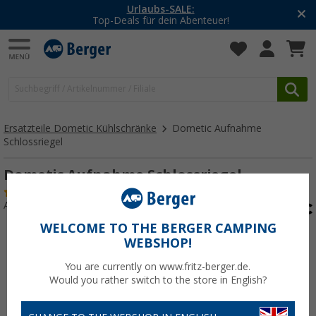
Urlaubs-SALE:
Top-Deals für dein Abenteuer!
Ersatzteile Dometic Kühlschränke
Dometic Aufnahme
Schlossriegel
Dometic Aufnahme Schlossriegel
(1)
Art.-Nr.: 186508
WELCOME TO THE BERGER CAMPING
WEBSHOP!
You are currently on www.fritz-berger.de.
Would you rather switch to the store in English?