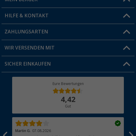
Filiale finden
HILFE & KONTAKT
Vorteilskarte
Blog
ZAHLUNGSARTEN
FAQ & Kontakt
Produkttester
Versandinformationen
WIR VERSENDEN MIT
Jobs & Karriere
Click & Collect
SICHER EINKAUFEN
Geschenkgutschein
Rücksendung
Berger Bewusst
Eure Bewertungen
Bestellstatus
Über uns
4,42
Hauptkatalog
Gut
Händler werden
Martin G.
07.08.2026
Jue