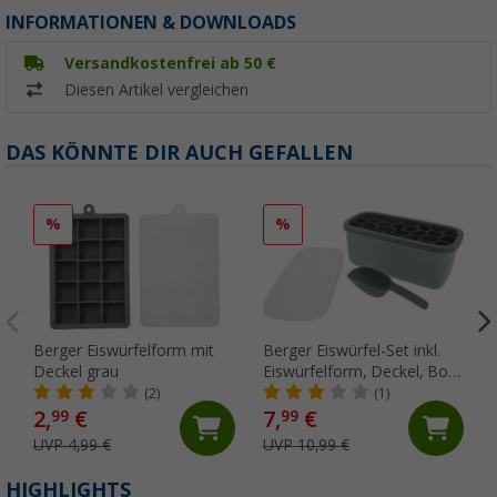
INFORMATIONEN & DOWNLOADS
Versandkostenfrei ab 50 €
Diesen Artikel vergleichen
DAS KÖNNTE DIR AUCH GEFALLEN
%
%
Berger Eiswürfelform mit
Berger Eiswürfel-Set inkl.
Deckel grau
Eiswürfelform, Deckel, Box
und Eisschaufel grün
(2)
(1)
2,
€
7,
€
99
99
UVP 4,99 €
UVP 10,99 €
HIGHLIGHTS