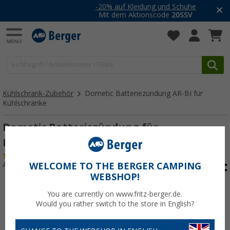
-20% auf Kleidung und Schuhe
Mit dem Aktionscode
20SSV
Kühlschrank-Zubehör
Dometic Batteriezündung AR-BI für
Kühlschränke
Dometic Batteriezündung für
Kühlschränke NEU
(10)
Art.-Nr.: 510941
WELCOME TO THE BERGER CAMPING
WEBSHOP!
You are currently on www.fritz-berger.de.
Would you rather switch to the store in English?