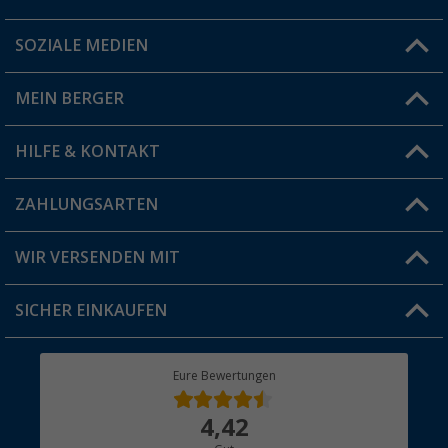
SOZIALE MEDIEN
Du hast eine Frage?
MEIN BERGER
Filiale finden
HILFE & KONTAKT
Vorteilskarte
Blog
ZAHLUNGSARTEN
FAQ & Kontakt
Produkttester
Versandinformationen
WIR VERSENDEN MIT
Jobs & Karriere
Click & Collect
SICHER EINKAUFEN
Geschenkgutschein
Rücksendung
Berger Bewusst
Eure Bewertungen
Bestellstatus
Über uns
4,42
Hauptkatalog