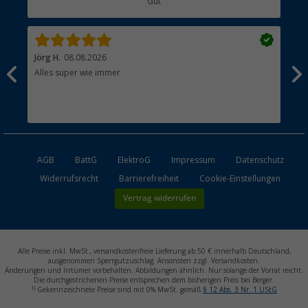
Gut
Händler werden
Jörg H.
08.08.2026
Kla
Alles super wie immer
Ein
und
Lei
Max
unk
AGB
BattG
ElektroG
Impressum
Datenschutz
Widerrufsrecht
Barrierefreiheit
Cookie-Einstellungen
Vertrag widerrufen
Alle Preise inkl. MwSt., versandkostenfreie Lieferung ab 50 € innerhalb Deutschland,
ausgenommen Sperrgutzuschlag. Ansonsten zzgl. Versandkosten.
Änderungen und Irrtümer vorbehalten. Abbildungen ähnlich. Nur solange der Vorrat reicht.
Die durchgestrichenen Preise entsprechen dem bisherigen Preis bei Berger.
1)
Gekennzeichnete Preise sind mit 0% MwSt. gemäß
§ 12 Abs. 3 Nr. 1 UStG