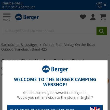
-20% auf Kleidung und Schuhe
Mit dem Aktionscode
20SSV
Sachbücher & Lustiges
Conrad Stein Verlag On the Road
OutdoorHandbuch Band 425
Conrad Stein Verlag On the Road
OutdoorHandbuch Band 425
Art.-Nr.: 813334
WELCOME TO THE BERGER CAMPING
WEBSHOP!
You are currently on www.fritz-berger.de.
Would you rather switch to the store in English?