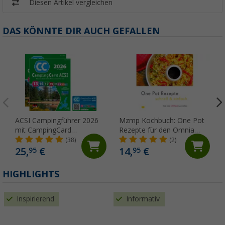
Diesen Artikel vergleichen
DAS KÖNNTE DIR AUCH GEFALLEN
ACSI Campingführer 2026
Mzmp Kochbuch: One Pot
mit CampingCard
Rezepte für den Omnia
Ermäßigungskarte
Backofen
(38)
(2)
(Deutsch)
25,
€
14,
€
95
95
HIGHLIGHTS
Inspirierend
Informativ