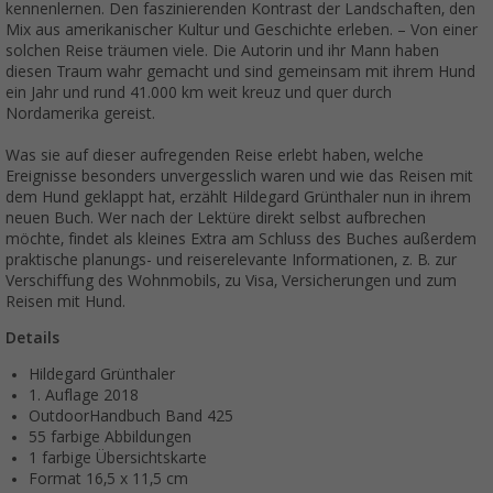
kennenlernen. Den faszinierenden Kontrast der Landschaften, den
Mix aus amerikanischer Kultur und Geschichte erleben. – Von einer
solchen Reise träumen viele. Die Autorin und ihr Mann haben
diesen Traum wahr gemacht und sind gemeinsam mit ihrem Hund
ein Jahr und rund 41.000 km weit kreuz und quer durch
Nordamerika gereist.
Was sie auf dieser aufregenden Reise erlebt haben, welche
Ereignisse besonders unvergesslich waren und wie das Reisen mit
dem Hund geklappt hat, erzählt Hildegard Grünthaler nun in ihrem
neuen Buch. Wer nach der Lektüre direkt selbst aufbrechen
möchte, findet als kleines Extra am Schluss des Buches außerdem
praktische planungs- und reiserelevante Informationen, z. B. zur
Verschiffung des Wohnmobils, zu Visa, Versicherungen und zum
Reisen mit Hund.
Details
Hildegard Grünthaler
1. Auflage 2018
OutdoorHandbuch Band 425
55 farbige Abbildungen
1 farbige Übersichtskarte
Format 16,5 x 11,5 cm