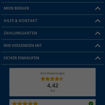
MEIN BERGER
Filiale finden
HILFE & KONTAKT
Vorteilskarte
Blog
ZAHLUNGSARTEN
FAQ & Kontakt
Produkttester
Versandinformationen
WIR VERSENDEN MIT
Jobs & Karriere
Click & Collect
SICHER EINKAUFEN
Geschenkgutschein
Rücksendung
Berger Bewusst
Eure Bewertungen
Bestellstatus
Über uns
4,42
Hauptkatalog
Gut
Händler werden