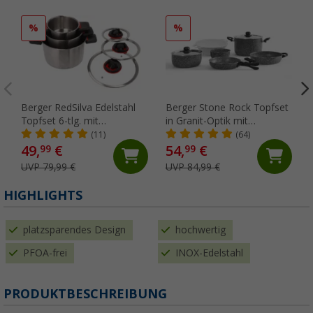
%
%
Berger RedSilva Edelstahl
Berger Stone Rock Topfset
Topfset 6-tlg. mit
in Granit-Optik mit
klappbaren Griffen und
Antihaftbeschichtung 10 tlg.
(11)
(64)
Glasdeckeln
49,
€
54,
€
99
99
UVP 79,99 €
UVP 84,99 €
HIGHLIGHTS
platzsparendes Design
hochwertig
PFOA-frei
INOX-Edelstahl
PRODUKTBESCHREIBUNG