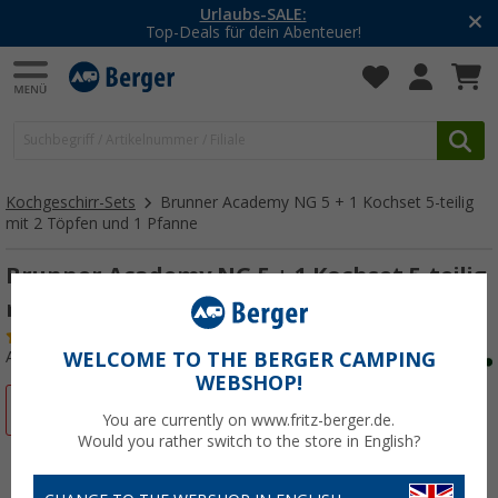
-20% auf Kleidung und Schuhe
Mit dem Aktionscode
20SSV
Kochgeschirr-Sets
Brunner Academy NG 5 + 1 Kochset 5-teilig
mit 2 Töpfen und 1 Pfanne
Brunner Academy NG 5 + 1 Kochset 5-teilig
mit 2 Töpfen und 1 Pfanne
(1)
Art.-Nr.: 874295
WELCOME TO THE BERGER CAMPING
WEBSHOP!
%
You are currently on www.fritz-berger.de.
Would you rather switch to the store in English?