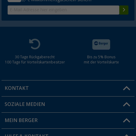
30 Tage Rückgaberecht
Bis zu 5% Bonus
100 Tage für Vorteilskartenbesitzer
mit der Vorteilskarte
KONTAKT
SOZIALE MEDIEN
Du hast eine Frage?
MEIN BERGER
Filiale finden