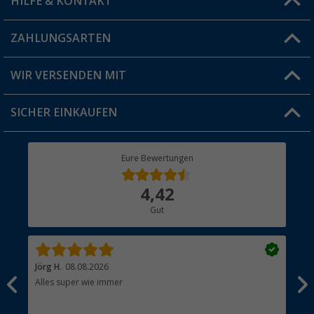
HILFE & KONTAKT
Vorteilskarte
Blog
ZAHLUNGSARTEN
FAQ & Kontakt
Produkttester
Versandinformationen
WIR VERSENDEN MIT
Jobs & Karriere
Click & Collect
SICHER EINKAUFEN
Geschenkgutschein
Rücksendung
Berger Bewusst
Eure Bewertungen
Bestellstatus
Über uns
4,42
Hauptkatalog
Gut
Händler werden
Jörg H.
08.08.2026
Kla
Alles super wie immer
Ein
und
Lei