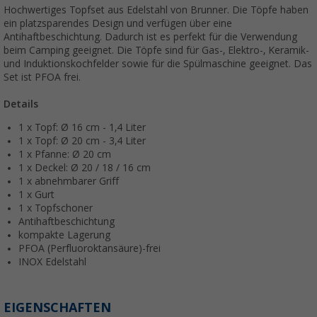
Hochwertiges Topfset aus Edelstahl von Brunner. Die Töpfe haben
ein platzsparendes Design und verfügen über eine
Antihaftbeschichtung. Dadurch ist es perfekt für die Verwendung
beim Camping geeignet. Die Töpfe sind für Gas-, Elektro-, Keramik-
und Induktionskochfelder sowie für die Spülmaschine geeignet. Das
Set ist PFOA frei.
Details
1 x Topf: Ø 16 cm - 1,4 Liter
1 x Topf: Ø 20 cm - 3,4 Liter
1 x Pfanne: Ø 20 cm
1 x Deckel: Ø 20 / 18 / 16 cm
1 x abnehmbarer Griff
1 x Gurt
1 x Topfschoner
Antihaftbeschichtung
kompakte Lagerung
PFOA (Perfluoroktansäure)-frei
INOX Edelstahl
EIGENSCHAFTEN