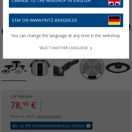
CHANGE TO THE WEBSHOP IN ENGLISH
STAY ON WWW.FRITZ-BERGER.DE
You can change the language at any time in the webshop.
SELECT ANOTHER LANGUAGE
UVP
105,90 €
78,
€
90
Preise inkl. MwSt.,
versandkostenfrei
Bis zu 5% Vorteilskartenbonus sichern