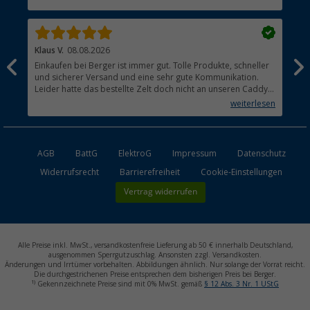
Händler werden
Klaus V.
08.08.2026
Mat
Einkaufen bei Berger ist immer gut. Tolle Produkte, schneller
Hat
und sicherer Versand und eine sehr gute Kommunikation.
Leider hatte das bestellte Zelt doch nicht an unseren Caddy
Maxi gepasst. Die Rückabwicklung verlief ebenfalls absolut
weiterlesen
unkompliziert.
AGB
BattG
ElektroG
Impressum
Datenschutz
Widerrufsrecht
Barrierefreiheit
Cookie-Einstellungen
Vertrag widerrufen
Alle Preise inkl. MwSt., versandkostenfreie Lieferung ab 50 € innerhalb Deutschland,
ausgenommen Sperrgutzuschlag. Ansonsten zzgl. Versandkosten.
Änderungen und Irrtümer vorbehalten. Abbildungen ähnlich. Nur solange der Vorrat reicht.
Die durchgestrichenen Preise entsprechen dem bisherigen Preis bei Berger.
1)
Gekennzeichnete Preise sind mit 0% MwSt. gemäß
§ 12 Abs. 3 Nr. 1 UStG