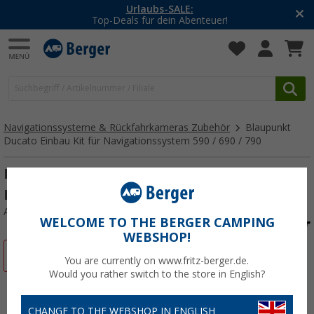
Urlaubs-SALE:
Top-Deals für dein Abenteuer!
Navigationssysteme & Rückfahrkameras Zubehör
Blaupunkt
Ducato Einbau Kit für Navigationssystem 590 / 690 / 790
Blaupunkt Ducato Einbau Kit für
Navigationssystem 590 / 690 / 790
Art.-Nr.: 289150
WELCOME TO THE BERGER CAMPING
WEBSHOP!
%
You are currently on www.fritz-berger.de.
Would you rather switch to the store in English?
CHANGE TO THE WEBSHOP IN ENGLISH