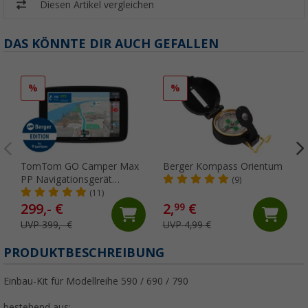
Diesen Artikel vergleichen
DAS KÖNNTE DIR AUCH GEFALLEN
%
%
TomTom GO Camper Max
Berger Kompass Orientum
PP Navigationsgerät
(9)
Berger-Edition 7 Zoll
(11)
299,- €
2,
€
99
UVP 399,- €
UVP 4,99 €
PRODUKTBESCHREIBUNG
Einbau-Kit für Modellreihe 590 / 690 / 790
bestehend aus: