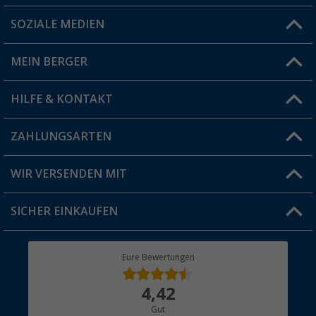
SOZIALE MEDIEN
Du hast eine Frage?
MEIN BERGER
Filiale finden
HILFE & KONTAKT
Vorteilskarte
Blog
ZAHLUNGSARTEN
FAQ & Kontakt
Produkttester
Versandinformationen
WIR VERSENDEN MIT
Jobs & Karriere
Click & Collect
SICHER EINKAUFEN
Geschenkgutschein
Rücksendung
Berger Bewusst
Eure Bewertungen
Bestellstatus
Über uns
4,42
Hauptkatalog
Gut