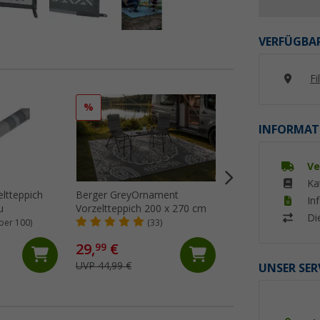
VERFÜGBAR
Fi
%
%
INFORMAT
Ve
Ka
ltteppich
Berger GreyOrnament
Berger GreyNatur
In
rau
Vorzeltteppich 200 x 270 cm
Vorzeltteppich 25
Di
ber 100)
(33)
(23)
29,
€
64,
€
99
99
UVP 44,99 €
UVP 74,99 €
UNSER SER