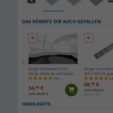
DAS KÖNNTE DIR AUCH GEFALLEN
%
%
Berger Bodenwanne für
Berger Luxe Vorze
Garda, Garda Air und Garda
250 x 500 cm g
Air 4-Season
(40)
(Ü
68,
€
99
34,
€
99
UVP 79,99 €
UVP 69,99 €
(5,
52
€ / 1 m²)
HIGHLIGHTS