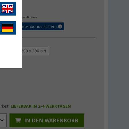
€
9
. MwSt.,
zzgl. Versandkosten
5% Vorteilskartenbonus sichern
xB)
250 cm
300 x 300 cm
rkeit:
LIEFERBAR IN 2-4 WERKTAGEN
IN DEN WARENKORB