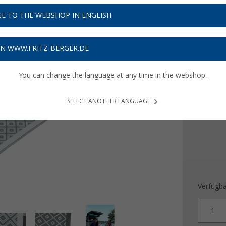
44,
9
E TO THE WEBSHOP IN ENGLISH
Preise inkl
Bis zu 
ON WWW.FRITZ-BERGER.DE
You can change the language at any time in the webshop.
Maße (L
250 x 
SELECT ANOTHER LANGUAGE
Verfügba
1