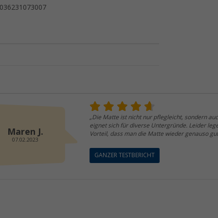
036231073007
„Die Matte ist nicht nur pflegleicht, sondern a
eignet sich für diverse Untergründe. Leider leg
Maren J.
Vorteil, dass man die Matte wieder genauso gu
07.02.2023
GANZER TESTBERICHT