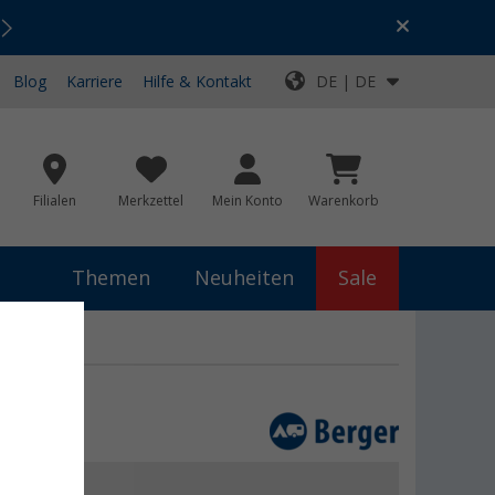
Urlaubs-SALE:
Top-Deals für dein Abenteuer!
Blog
Karriere
Hilfe & Kontakt
DE | DE
Filialen
Merkzettel
Mein Konto
Warenkorb
Themen
Neuheiten
Sale
h
 €