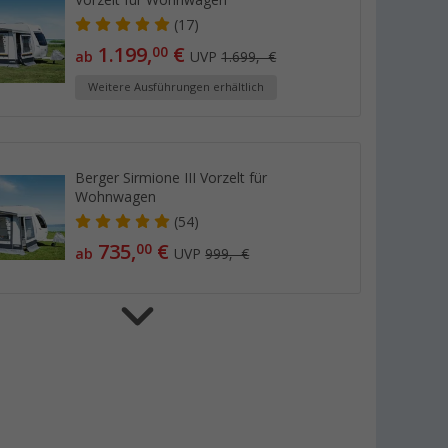
(17)
1.199,
€
00
ab
UVP
1.699,- €
Weitere Ausführungen erhältlich
Berger Sirmione III Vorzelt für
Wohnwagen
(54)
735,
€
00
ab
UVP
999,- €
Berger Seitenwand-Set für Gazebo Air
Pavillon, 4-teilig
(25)
69,
€
99
UVP
99,99 €