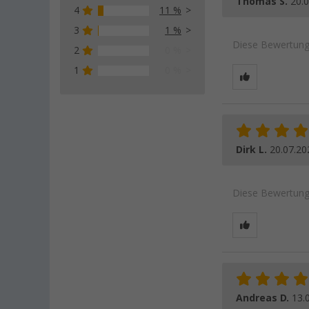
Thomas S.
20.
4
11 %
3
1 %
Diese Bewertung 
2
0 %
1
0 %
Dirk L.
20.07.20
Diese Bewertung 
Andreas D.
13.