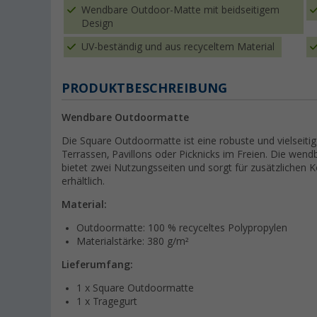
Wendbare Outdoor-Matte mit beidseitigem
Design
UV-beständig und aus recyceltem Material
PRODUKTBESCHREIBUNG
Wendbare Outdoormatte
Die Square Outdoormatte ist eine robuste und vielseitig
Terrassen, Pavillons oder Picknicks im Freien. Die w
bietet zwei Nutzungsseiten und sorgt für zusätzlichen
erhältlich.
Material:
Outdoormatte: 100 % recyceltes Polypropylen
Materialstärke: 380 g/m²
Lieferumfang:
1 x Square Outdoormatte
1 x Tragegurt