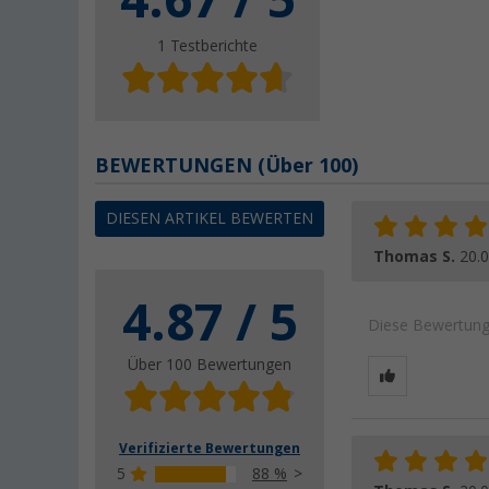
4.67
/ 5
1
Testberichte
BEWERTUNGEN
(
Über
100)
DIESEN ARTIKEL BEWERTEN
Thomas S.
20.
4.87 / 5
Diese Bewertung 
Über 100 Bewertungen
Verifizierte Bewertungen
5
88 %