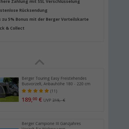
chere Zahlung mit SSL Verschlüsselung
stenlose Rücksendung
s zu 5% Bonus mit der Berger Vorteilskarte
ick & Collect
Berger Touring Easy Freistehendes
Busvorzelt, Anbauhöhe 180 - 220 cm
(11)
189,
€
00
UVP
219,- €
Berger Campione III Ganzjahres
Vorzelt für Wohnwagen