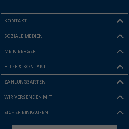
KONTAKT
SOZIALE MEDIEN
Du hast eine Frage?
MEIN BERGER
Filiale finden
HILFE & KONTAKT
Vorteilskarte
Blog
ZAHLUNGSARTEN
FAQ & Kontakt
Produkttester
Versandinformationen
WIR VERSENDEN MIT
Jobs & Karriere
Click & Collect
SICHER EINKAUFEN
Geschenkgutschein
Rücksendung