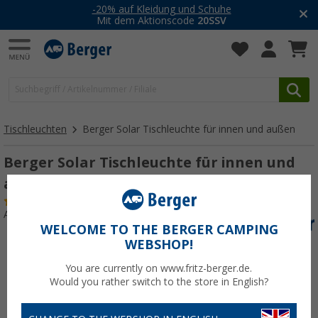
-20% auf Kleidung und Schuhe
Mit dem Aktionscode
20SSV
Tischleuchten
Berger Solar Tischleuchte für innen und außen
Berger Solar Tischleuchte für innen und
außen
(7)
Art.-Nr.: 747701
WELCOME TO THE BERGER CAMPING
WEBSHOP!
You are currently on www.fritz-berger.de.
Would you rather switch to the store in English?