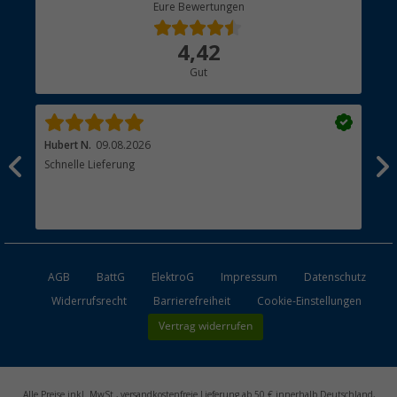
Berger Bewusst
Eure Bewertungen
Bestellstatus
Über uns
4,42
Hauptkatalog
Gut
Händler werden
Hubert N.
09.08.2026
Kai 
Schnelle Lieferung
Seh
AGB
BattG
ElektroG
Impressum
Datenschutz
Widerrufsrecht
Barrierefreiheit
Cookie-Einstellungen
Vertrag widerrufen
Alle Preise inkl. MwSt., versandkostenfreie Lieferung ab 50 € innerhalb Deutschland,