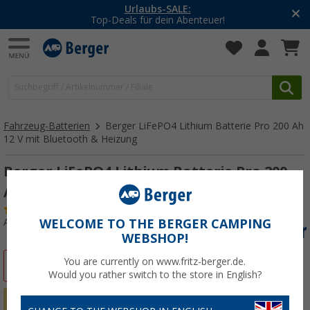
-20% auf Kleidung und Schuhe
Mit dem Aktionscode
20SSV
Fahrzeug-Batterien
Berger LiFePO4 Lithium Batterie Pro 200 Ah
12 V mit Bluetooth & Heizung
Berger LiFePO4 Lithium Batterie Pro 200
Ah 12 V mit Bluetooth & Heizung
(6)
Art.-Nr.: 538436
WELCOME TO THE BERGER CAMPING
WEBSHOP!
You are currently on www.fritz-berger.de.
%
Would you rather switch to the store in English?