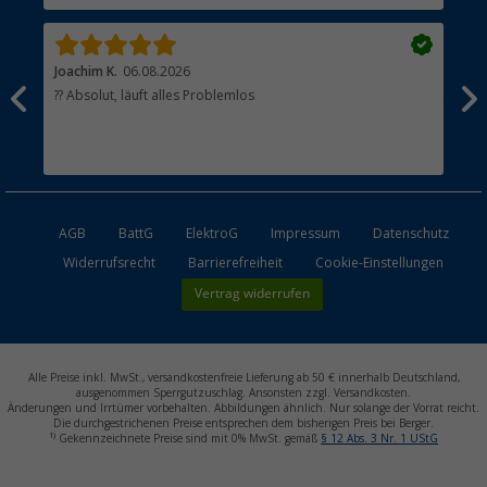
Joachim K.
06.08.2026
And
l
?? Absolut, läuft alles Problemlos
Sch
he
esen
AGB
BattG
ElektroG
Impressum
Datenschutz
Widerrufsrecht
Barrierefreiheit
Cookie-Einstellungen
Vertrag widerrufen
Alle Preise inkl. MwSt., versandkostenfreie Lieferung ab 50 € innerhalb Deutschland,
ausgenommen Sperrgutzuschlag. Ansonsten zzgl. Versandkosten.
Änderungen und Irrtümer vorbehalten. Abbildungen ähnlich. Nur solange der Vorrat reicht.
Die durchgestrichenen Preise entsprechen dem bisherigen Preis bei Berger.
1)
Gekennzeichnete Preise sind mit 0% MwSt. gemäß
§ 12 Abs. 3 Nr. 1 UStG