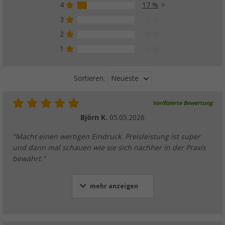
4
17 %
3
0 %
Berger SW Sinus Wechselrichter mit Netzvo
(4)
2
0 %
199,
€
00
1
0 %
ab
UVP
249,- €
Neueste
Sortieren:
Verifizierte Bewertung
Berger Solar Batterieladegerät 1,5 W
Björn K.
05.05.2026
(1)
12,
€
99
"Macht einen wertigen Eindruck. Preisleistung ist super
UVP
19,99 €
und dann mal schauen wie sie sich nachher in der Praxis
bewährt."
mehr anzeigen
Berger Solar Batterieladegerät 15 W
(5)
99