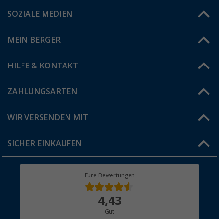
SOZIALE MEDIEN
Du hast eine Frage?
MEIN BERGER
Filiale finden
HILFE & KONTAKT
Vorteilskarte
Blog
ZAHLUNGSARTEN
FAQ & Kontakt
Produkttester
Versandinformationen
WIR VERSENDEN MIT
Jobs & Karriere
Click & Collect
SICHER EINKAUFEN
Geschenkgutschein
Rücksendung
Berger Bewusst
Eure Bewertungen
Bestellstatus
Über uns
4,43
Hauptkatalog
Gut
Händler werden