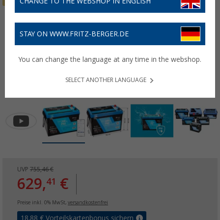
CHANGE TO THE WEBSHOP IN ENGLISH
STAY ON WWW.FRITZ-BERGER.DE
You can change the language at any time in the webshop.
SELECT ANOTHER LANGUAGE
UVP
755,46 €
629,
€
41
Preise inkl. 0% MwSt,
versandkostenfrei
18,88
€ Vorteilskartenbonus sichern