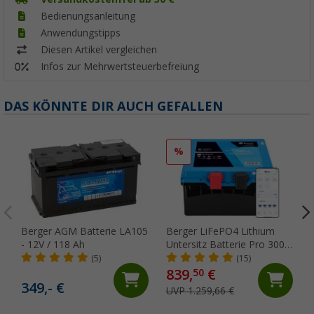
Bedienungsanleitung
Anwendungstipps
Diesen Artikel vergleichen
Infos zur Mehrwertsteuerbefreiung
DAS KÖNNTE DIR AUCH GEFALLEN
%
Berger AGM Batterie LA105
Berger LiFePO4 Lithium
- 12V / 118 Ah
Untersitz Batterie Pro 300
Ah 12 V mit Bluetooth &
(5)
(15)
Heizung
839,
€
50
349,- €
UVP 1.259,66 €