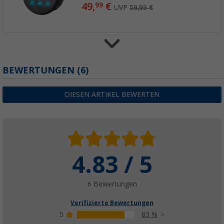
49,
€
99
UVP
59,99 €
Berger BRSW Sinus Wechselrichter 12 V rein
BEWERTUNGEN
(6)
(7)
69,
€
99
DIESEN ARTIKEL BEWERTEN
ab
UVP
99,99 €
4.83 / 5
Berger MBC Multi Batterie Ladegerät
(1)
34,
€
99
6 Bewertungen
ab
UVP
49,99 €
Verifizierte Bewertungen
5
83 %