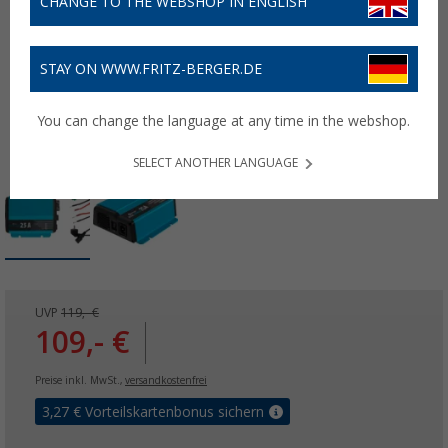
CHANGE TO THE WEBSHOP IN ENGLISH
STAY ON WWW.FRITZ-BERGER.DE
You can change the language at any time in the webshop.
SELECT ANOTHER LANGUAGE
UVP
119,- €
109,- €
Preise inkl. MwSt.,
versandkostenfrei
3,27
€ Vorteilskartenbonus sichern