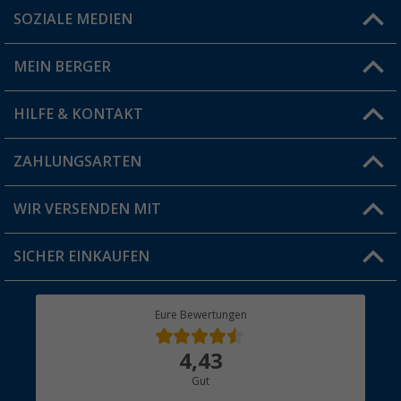
SOZIALE MEDIEN
Du hast eine Frage?
MEIN BERGER
Filiale finden
HILFE & KONTAKT
Vorteilskarte
Blog
ZAHLUNGSARTEN
FAQ & Kontakt
Produkttester
Versandinformationen
WIR VERSENDEN MIT
Jobs & Karriere
Click & Collect
SICHER EINKAUFEN
Geschenkgutschein
Rücksendung
Berger Bewusst
Eure Bewertungen
Bestellstatus
Über uns
4,43
Hauptkatalog
Gut
Händler werden