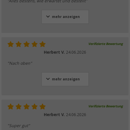
"Alles bestens, wie erwartet und bestellt"
335,
€
29
ab
UVP
671,43 €
mehr anzeigen
Berger LiFePO4 Lithium Batterie 120 Ah 12 
(mit & ohne Heizung)
Verifizierte Bewertung
(96)
Herbert V.
24.06.2026
335,
€
29
ab
UVP
671,43 €
"Nach oben"
mehr anzeigen
Berger Lithium Jump Starter LJS Starthilfe 
(8)
69,
€
99
ab
UVP
99,99 €
Verifizierte Bewertung
Herbert V.
24.06.2026
"Super gut"