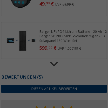
49,
€
99
UVP
59,99 €
Berger LiFePO4 Lithium Batterie 120 Ah 12 
Berger SX PRO MPPT-Solarladeregler 20 A +
Solarpanel 150 W im Set
599,
€
00
UVP
1.057,99 €
Berger LiFePO4 Lithium Batterie Pro 200 Ah
BEWERTUNGEN
(5)
Bluetooth & Heizung
(6)
DIESEN ARTIKEL BEWERTEN
629,
€
41
ab
UVP
755,46 €