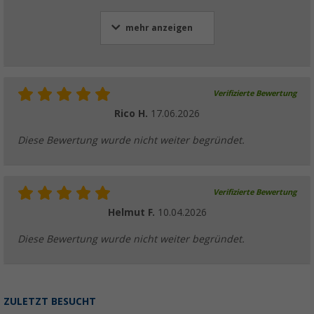
Berger Titanium 2.0 / Platinum Rangierhilfe
mehr anzeigen
Batterie Eco 100 Ah 12 V im Set
(2)
949,
€
00
ab
UVP
1.728,- €
Verifizierte Bewertung
Rico H.
17.06.2026
Diese Bewertung wurde nicht weiter begründet.
Verifizierte Bewertung
Helmut F.
10.04.2026
Diese Bewertung wurde nicht weiter begründet.
ZULETZT BESUCHT