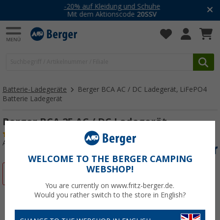
-20% auf Kleidung und Schuhe
Mit dem Aktionscode
20SSV
Batterie-Ladegeräte
Berger BCA AC / DC Ladegerät, LiFePO4
Batterie Ladegerät
Berger BCA 25 AC / DC Ladegerät
(5)
Art.-Nr.: 868264
WELCOME TO THE BERGER CAMPING
WEBSHOP!
%
You are currently on www.fritz-berger.de.
Would you rather switch to the store in English?