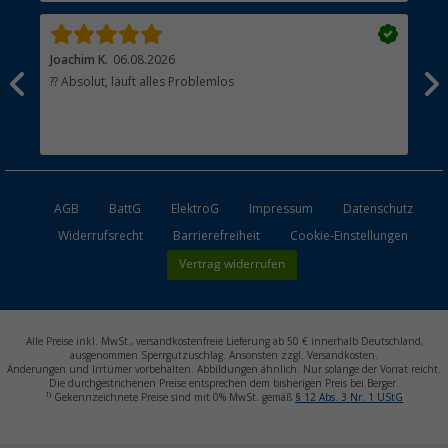
Joachim K.
06.08.2026
And
l
?? Absolut, läuft alles Problemlos
Sch
he
esen
AGB
BattG
ElektroG
Impressum
Datenschutz
Widerrufsrecht
Barrierefreiheit
Cookie-Einstellungen
Vertrag widerrufen
Alle Preise inkl. MwSt., versandkostenfreie Lieferung ab 50 € innerhalb Deutschland,
ausgenommen Sperrgutzuschlag. Ansonsten zzgl. Versandkosten.
Änderungen und Irrtümer vorbehalten. Abbildungen ähnlich. Nur solange der Vorrat reicht.
Die durchgestrichenen Preise entsprechen dem bisherigen Preis bei Berger.
1)
Gekennzeichnete Preise sind mit 0% MwSt. gemäß
§ 12 Abs. 3 Nr. 1 UStG