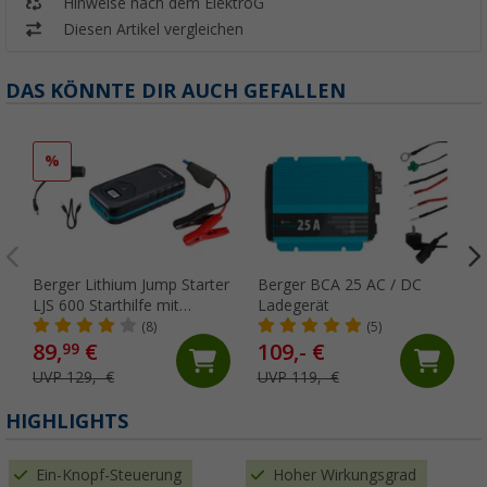
Hinweise nach dem ElektroG
Diesen Artikel vergleichen
DAS KÖNNTE DIR AUCH GEFALLEN
%
Berger Lithium Jump Starter
Berger BCA 25 AC / DC
LJS 600 Starthilfe mit
Ladegerät
Powerbank
(8)
(5)
89,
€
109,- €
99
UVP 129,- €
UVP 119,- €
HIGHLIGHTS
Ein-Knopf-Steuerung
Hoher Wirkungsgrad