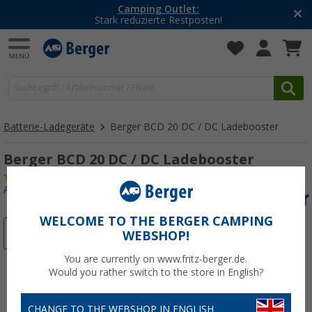
Camping Outlet:
Stark reduzierte Restposten!
Batterie-Ladegeräte
Berger BCD 20 DC / DC Ladebooster
Berger BCD 20 DC / DC Ladebooster
(3)
Art.-Nr.: 653377
WELCOME TO THE BERGER CAMPING
%
WEBSHOP!
You are currently on www.fritz-berger.de.
Would you rather switch to the store in English?
CHANGE TO THE WEBSHOP IN ENGLISH