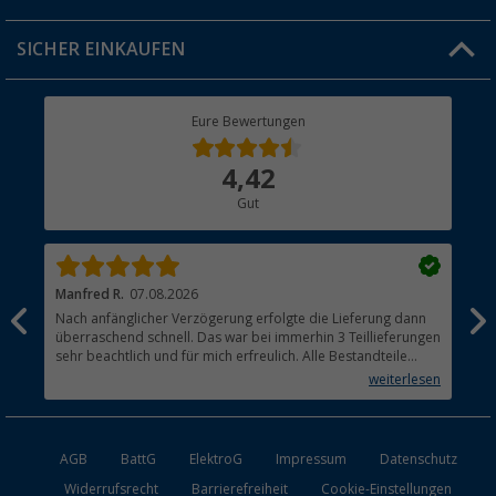
Jobs & Karriere
Click & Collect
SICHER EINKAUFEN
Geschenkgutschein
Rücksendung
Berger Bewusst
Eure Bewertungen
Bestellstatus
Über uns
4,42
Hauptkatalog
Gut
Händler werden
Manfred R.
07.08.2026
Han
Nach anfänglicher Verzögerung erfolgte die Lieferung dann
Sen
überraschend schnell. Das war bei immerhin 3 Teillieferungen
Lie
sehr beachtlich und für mich erfreulich. Alle Bestandteile
waren gut verpackt und in Ordnung. Das Gerät (Gasgrill)
weiterlesen
funktioniert bestens
AGB
BattG
ElektroG
Impressum
Datenschutz
Widerrufsrecht
Barrierefreiheit
Cookie-Einstellungen