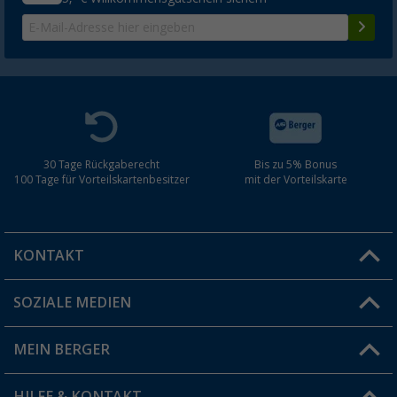
30 Tage Rückgaberecht
Bis zu 5% Bonus
100 Tage für Vorteilskartenbesitzer
mit der Vorteilskarte
KONTAKT
SOZIALE MEDIEN
Du hast eine Frage?
MEIN BERGER
Filiale finden
HILFE & KONTAKT