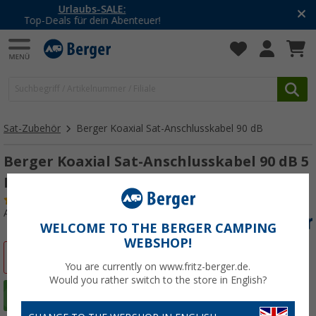
-20% auf Kleidung und Schuhe
Mit dem Aktionscode
20SSV
Sat-Zubehör
Berger Koaxial Sat-Anschlusskabel 90 dB
Berger Koaxial Sat-Anschlusskabel 90 dB 5
Meter
(1)
Art.-Nr.: 281470
WELCOME TO THE BERGER CAMPING
WEBSHOP!
%
You are currently on www.fritz-berger.de.
Would you rather switch to the store in English?