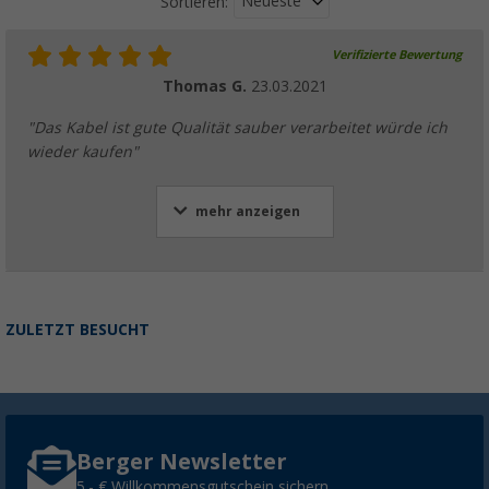
Neueste
Sortieren:
Verifizierte Bewertung
Berger Classiq Smart LED Fernseher mit Tri
230 V
Thomas G.
23.03.2021
(36)
"Das Kabel ist gute Qualität sauber verarbeitet würde ich
199,
€
00
ab
UVP
299,- €
wieder kaufen"
mehr anzeigen
ZULETZT BESUCHT
Berger Newsletter
5,- € Willkommensgutschein sichern