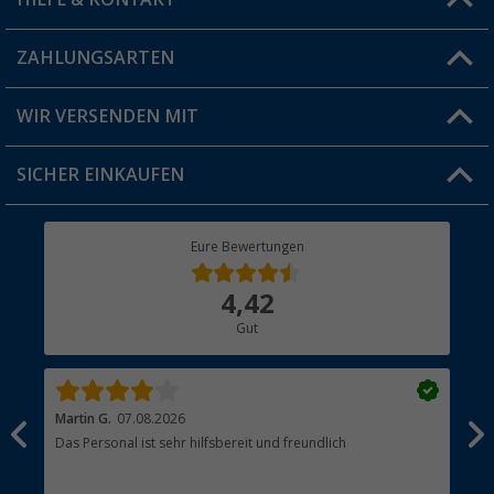
Vorteilskarte
Blog
ZAHLUNGSARTEN
FAQ & Kontakt
Produkttester
Versandinformationen
WIR VERSENDEN MIT
Jobs & Karriere
Click & Collect
SICHER EINKAUFEN
Geschenkgutschein
Rücksendung
Berger Bewusst
Eure Bewertungen
Bestellstatus
Über uns
4,42
Hauptkatalog
Gut
Händler werden
Martin G.
07.08.2026
Jue
Das Personal ist sehr hilfsbereit und freundlich
Per