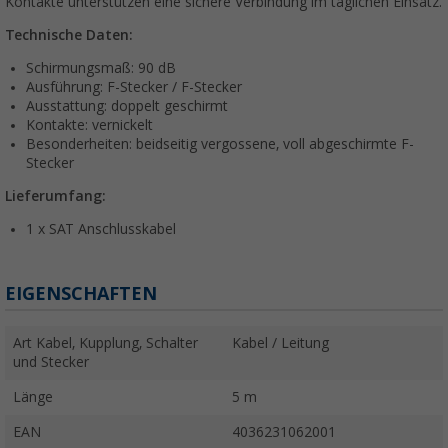
Kontakte unterstützen eine sichere Verbindung im täglichen Einsatz.
Technische Daten:
Schirmungsmaß: 90 dB
Ausführung: F-Stecker / F-Stecker
Ausstattung: doppelt geschirmt
Kontakte: vernickelt
Besonderheiten: beidseitig vergossene, voll abgeschirmte F-
Stecker
Lieferumfang:
1 x SAT Anschlusskabel
EIGENSCHAFTEN
Art Kabel, Kupplung, Schalter
Kabel / Leitung
und Stecker
Länge
5 m
EAN
4036231062001