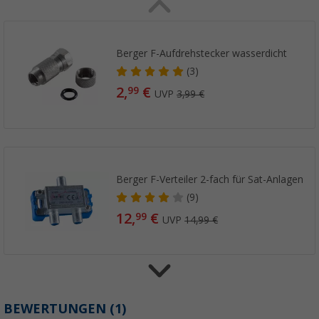
Berger F-Aufdrehstecker wasserdicht
(3)
2,
€
99
UVP
3,99 €
Berger F-Verteiler 2-fach für Sat-Anlagen
(9)
12,
€
99
UVP
14,99 €
Berger Kabelverbinder F-Buchse/F-Buchse 2
BEWERTUNGEN
(1)