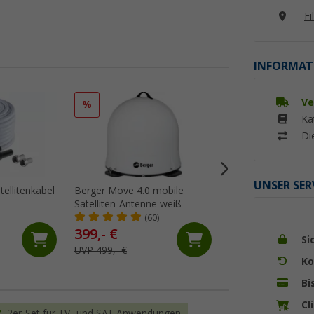
Fi
INFORMAT
Ve
%
%
Ka
Di
UNSER SER
tellitenkabel
Berger Move 4.0 mobile
Berger Pathfinder 
Satelliten-Antenne weiß
vollautomatische 
weiß
(60)
(12)
399,- €
399,- €
Si
UVP 499,- €
UVP 549,- €
Ko
Bi
Cl
2er-Set für TV- und SAT-Anwendungen