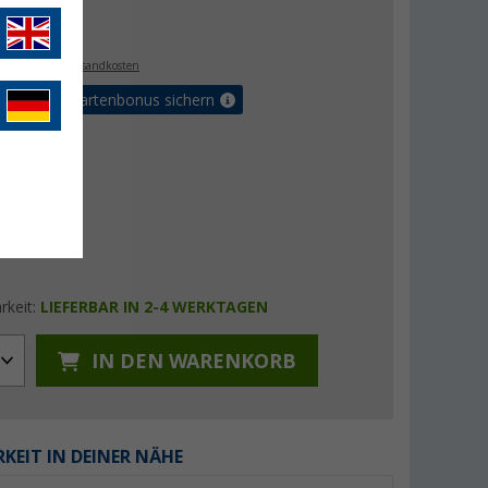
€
. MwSt.,
zzgl. Versandkosten
5% Vorteilskartenbonus sichern
rkeit:
LIEFERBAR IN 2-4 WERKTAGEN
IN DEN WARENKORB
KEIT IN DEINER NÄHE