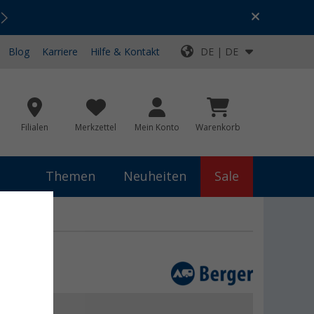
Urlaubs-SALE:
Top-Deals für dein Abenteuer!
Blog
Karriere
Hilfe & Kontakt
DE | DE
Filialen
Merkzettel
Mein Konto
Warenkorb
Themen
Neuheiten
Sale
€