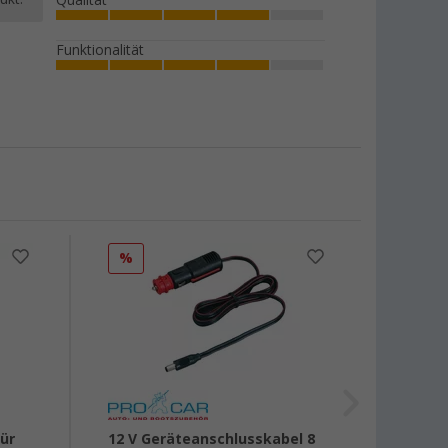
Qualität
Funktionalität
%
ür
12 V Geräteanschlusskabel 8
Büttn