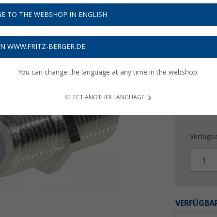
3,
99
E TO THE WEBSHOP IN ENGLISH
Preise inkl
Bis zu 
ON WWW.FRITZ-BERGER.DE
You can change the language at any time in the webshop.
SELECT ANOTHER LANGUAGE
Verfügba
1
VERFÜGBAR