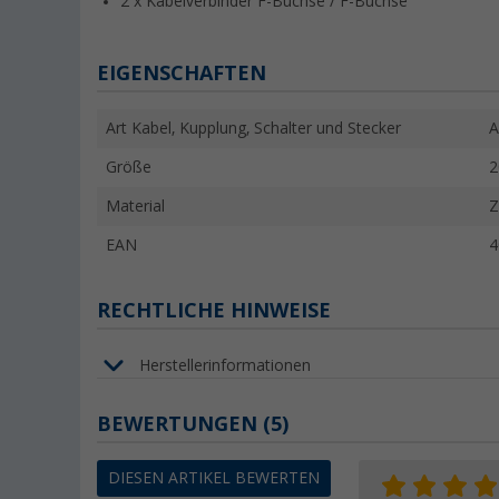
2 x Kabelverbinder F-Buchse / F-Buchse
EIGENSCHAFTEN
Art Kabel, Kupplung, Schalter und Stecker
A
Größe
2
Material
Z
EAN
4
RECHTLICHE HINWEISE
Herstellerinformationen
BEWERTUNGEN
(5)
DIESEN ARTIKEL BEWERTEN