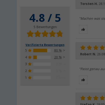
Torsten H.
28.
4.8 / 5
"Machen was sie 
5 Bewertungen
Verifizierte Bewertungen
5
80 %
Robert N.
26.0
4
20 %
3
0 %
"Passt genau auf
2
0 %
1
0 %
Stefan K.
29.05