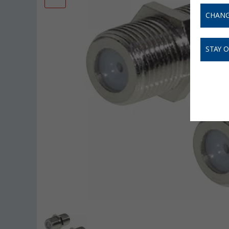
CHANG
STAY 