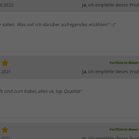
10.2022
Ja
, ich empfehle dieses Prod
sollen. Was soll ich darüber aufregendes erzählen? :-)"
Verifizierte Bewe
8.2021
Ja
, ich empfehle dieses Prod
s und zum Kabel, alles ok, top Qualität"
Verifizierte Bewe
.2021
Ja
, ich empfehle dieses Prod