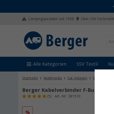
-20% auf Kleidung und Schuhe
Mit dem Aktionscode
20SSV
Campingspezialist seit 1958
Über 100 Fachmärkt
Alle Kategorien
SSV Textil
Kü
Startseite
Multimedia
Sat-Anlagen
Sat-Zubehör
Berger Kabelverbinder F-Buchse/F-
(5)
Art.-Nr.: 281510
%