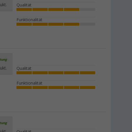
ukt.
(2)
Qualität
9,
€
99
UVP
12,99 €
Funktionalität
Berger Koaxial-Satellitenkabel
(Meterware)
rtung
2,
€
99
UVP
3,99 €
ukt.
Qualität
Funktionalität
Berger Koaxial Sat-Anschlusskabel 90
dB
(1)
8,
€
99
ab
UVP
9,99 €
rtung
ukt.
Qualität