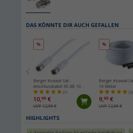
DAS KÖNNTE DIR AUCH GEFALLEN
%
%
Berger Koaxial Sat-
Berger Koaxial-Sa
Anschlusskabel 90 dB 10
10 Meter
Meter
(1)
(2)
10,
€
9,
€
99
99
UVP 12,99 €
UVP 12,99 €
HIGHLIGHTS
Kompakte Bauform für einfache Handhabung