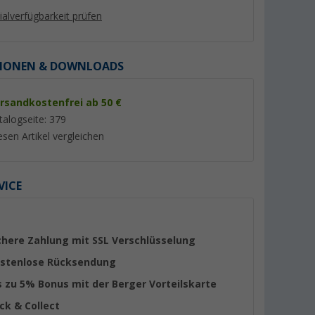
lialverfügbarkeit prüfen
IONEN & DOWNLOADS
rsandkostenfrei ab 50 €
%
talogseite: 379
esen Artikel vergleichen
VICE
3.0 faltbare
Berger Mobile Sat-Anlage
Megasat Koaxialkab
Sat-Anlage
Komplettset Single-LNB im
geeignet für Sat / 
Campingkoffer
Meter
(19)
(92)
36,- €
12,
€
99
chere Zahlung mit SSL Verschlüsselung
UVP 44,99 €
UVP 13,90 €
stenlose Rücksendung
s zu 5% Bonus mit der Berger Vorteilskarte
ick & Collect