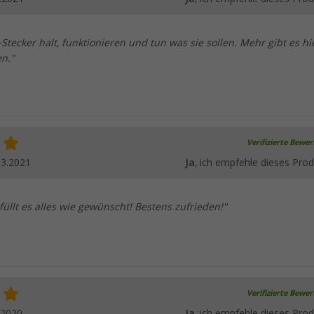
-Stecker halt, funktionieren und tun was sie sollen. Mehr gibt es hi
en."
Verifizierte Bewe
03.2021
Ja
, ich empfehle dieses Prod
füllt es alles wie gewünscht! Bestens zufrieden!"
Verifizierte Bewe
.2020
Ja
, ich empfehle dieses Prod