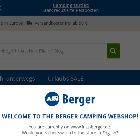
Camping Outlet:
Stark reduzierte Restposten!
e in Europa
Versandkostenfrei ab 50 €
hl unterwegs
Urlaubs SALE
Berger Kabelverbinder F-Buchse/F-Buchse 2er-Set
Buchse 2er-Set
WELCOME TO THE BERGER CAMPING WEBSHOP!
You are currently on www.fritz-berger.de.
Would you rather switch to the store in English?
UVP
4,99 