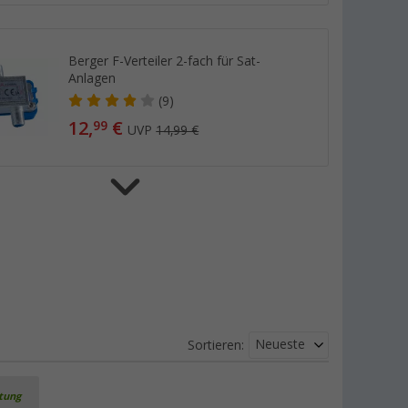
Berger F-Verteiler 2-fach für Sat-
Anlagen
(9)
12,
€
99
UVP
14,99 €
Berger Gummitülle für F-Stecker 2er-
Set
(1)
4,
€
99
UVP
5,99 €
Neueste
Sortieren:
Berger Koaxial-Satellitenkabel 10
rtung
Meter