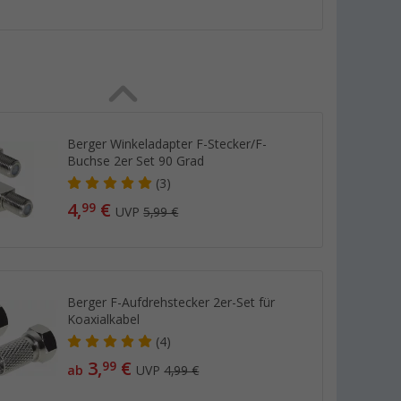
Berger Winkeladapter F-Stecker/F-
Buchse 2er Set 90 Grad
(3)
4,
€
99
UVP
5,99 €
Berger F-Aufdrehstecker 2er-Set für
Koaxialkabel
(4)
3,
€
99
ab
UVP
4,99 €