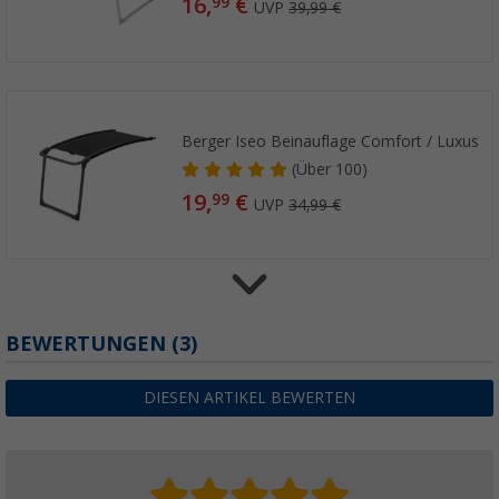
16,
€
99
UVP
39,99 €
Berger Iseo Beinauflage Comfort / Luxus
(
Über
100)
19,
€
99
UVP
34,99 €
Berger Iseo Comfort Klappsessel
BEWERTUNGEN
(3)
(92)
44,
€
99
DIESEN ARTIKEL BEWERTEN
UVP
79,99 €