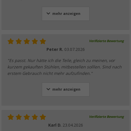
mehr anzeigen
Berger Comfort Klappsessel
(
Über
100)
Verifizierte Bewertung
54,
€
99
Peter R.
03.07.2026
UVP
79,99 €
"Es passt. Nur hätte ich die Teile, gleich zu meinen, vor
kurzem gekauften Stühlen, mitbestellen solllen. Sind nach
erstem Gebrauch nicht mehr aufzufinden."
Berger Tesino Klappstuhl (verschiedene Mod
mehr anzeigen
(
Über
100)
79,
€
99
ab
UVP
109,- €
Verifizierte Bewertung
Karl D.
23.04.2026
Berger Ersatz-Verbindungselement für Bei