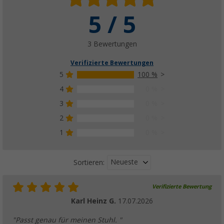
5 / 5
Berger Iseo Luxus Klappstuhl (verschiedene
(
Über
100)
49,
€
99
3 Bewertungen
ab
UVP
89,99 €
Verifizierte Bewertungen
5
100 %
4
0 %
Berger Iseo Classic Klappstuhl
3
0 %
(81)
2
0 %
29,
€
99
UVP
44,99 €
1
0 %
Weitere Ausführungen erhältlich
Neueste
Sortieren:
Verifizierte Bewertung
Berger Iseo Beinauflage Luxus XL
Karl Heinz G.
17.07.2026
(59)
24,
€
99
"Passt genau für meinen Stuhl. "
UVP
39,99 €