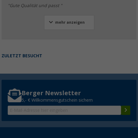
(2tlg.)
"Gute Qualität und passt "
(4)
2,
€
99
mehr anzeigen
Weitere Ausführungen erhältlich
ZULETZT BESUCHT
Berger Newsletter
5,- € Willkommensgutschein sichern