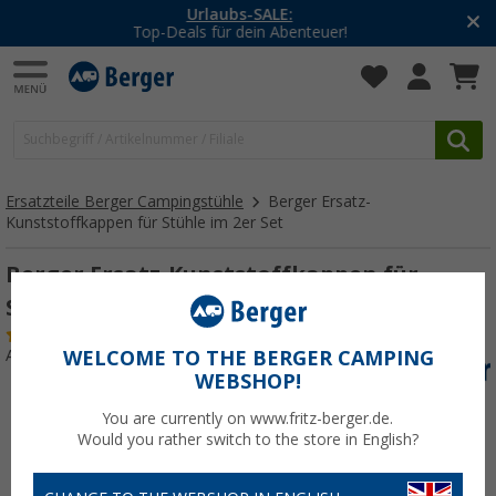
-20% auf Kleidung und Schuhe
Mit dem Aktionscode
20SSV
Ersatzteile Berger Campingstühle
Berger Ersatz-
Kunststoffkappen für Stühle im 2er Set
Berger Ersatz-Kunststoffkappen für
Stühle im 2er Set grau 22 mm
(3)
Art.-Nr.: 363850
WELCOME TO THE BERGER CAMPING
WEBSHOP!
You are currently on www.fritz-berger.de.
Would you rather switch to the store in English?