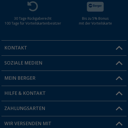
30 Tage Rückgaberecht
Bis zu 5% Bonus
100 Tage für Vorteilskartenbesitzer
mit der Vorteilskarte
KONTAKT
SOZIALE MEDIEN
Du hast eine Frage?
MEIN BERGER
Filiale finden
HILFE & KONTAKT
Vorteilskarte
Blog
ZAHLUNGSARTEN
FAQ & Kontakt
Produkttester
Versandinformationen
WIR VERSENDEN MIT