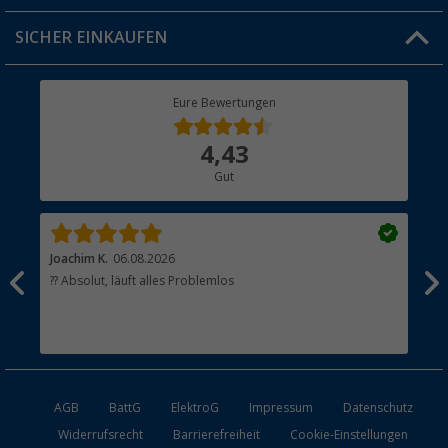
Jobs & Karriere
Click & Collect
SICHER EINKAUFEN
Geschenkgutschein
Rücksendung
Berger Bewusst
Eure Bewertungen
Bestellstatus
Über uns
4,43
Hauptkatalog
Gut
Händler werden
Joachim K.
06.08.2026
And
l
?? Absolut, läuft alles Problemlos
Sch
he
esen
AGB
BattG
ElektroG
Impressum
Datenschutz
Widerrufsrecht
Barrierefreiheit
Cookie-Einstellungen