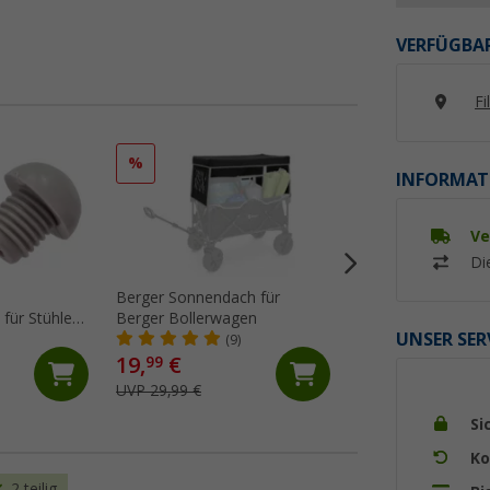
VERFÜGBAR
Fi
%
INFORMAT
Ve
Di
Berger Sonnendach für
Berger Fußkappen 
für Stühle
Berger Bollerwagen
Ivalo Gr.2
UNSER SER
22 mm
(9)
(1)
19,
€
99
4,
€
99
UVP 29,99 €
Si
Ko
2 teilig