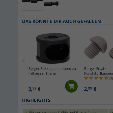
DAS KÖNNTE DIR AUCH GEFALLEN
Berger Fußkappe passend zu
Berger Ersatz-
Faltsessel Tirana
Kunststoffkappen 
im 2er Set grau 
(3)
3,
€
2,
€
99
99
HIGHLIGHTS
Für verschiedene Stühle und Beinauflagen