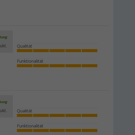
Berger Iseo Beinauflage Comfort /
Luxus
(
Über
100)
19,
€
99
UVP
34,99 €
rtung
ukt.
Qualität
Berger Iseo Comfort Klappsessel
Funktionalität
(92)
44,
€
99
UVP
79,99 €
Weitere Ausführungen erhältlich
rtung
ukt.
Qualität
Berger Iseo Luxus Klappstuhl
(verschiedene Modelle)
(
Über
100)
Funktionalität
49,
€
99