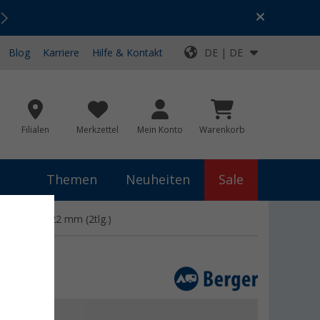
Urlaubs-SALE:
Top-Deals für dein Abenteuer!
Blog
Karriere
Hilfe & Kontakt
DE | DE
Filialen
Merkzettel
Mein Konto
Warenkorb
Themen
Neuheiten
Sale
einauflage 22 mm (2tlg.)