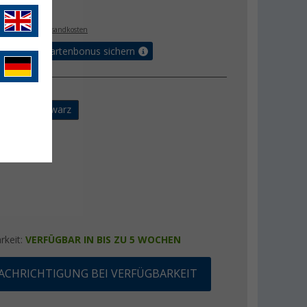
€
. MwSt.,
zzgl. Versandkosten
5% Vorteilskartenbonus sichern
ung
rau
schwarz
rkeit:
VERFÜGBAR IN BIS ZU 5 WOCHEN
ACHRICHTIGUNG BEI VERFÜGBARKEIT