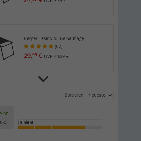
24,
€
UVP
39,99 €
Berger Tesino XL Beinauflage
(62)
29,
€
99
UVP
44,99 €
Berger Beinauflage Luxus XL
Neueste
Sortieren:
(63)
16,
€
99
UVP
39,99 €
rtung
ukt.
Qualität