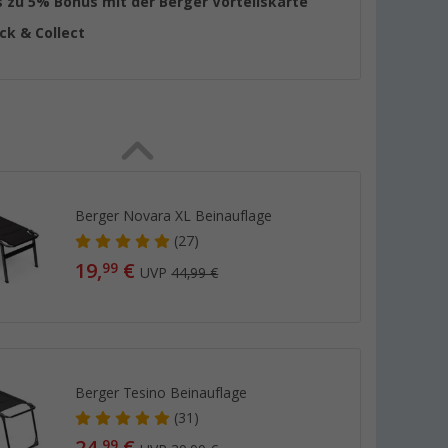
s zu 5% Bonus mit der Berger Vorteilskarte
ick & Collect
Berger Novara XL Beinauflage
(27)
19,
€
99
UVP
44,99 €
Berger Tesino Beinauflage
(31)
99