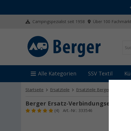
-20% auf Kleidung und Schuhe
Mit dem Aktionscode
20SSV
Campingspezialist seit 1958
Über 100 Fachmärkt
Alle Kategorien
SSV Textil
Kü
Startseite
Ersatzteile
Ersatzteile Berger
Ersatzt
Berger Ersatz-Verbindungselement 
(4)
Art.-Nr.: 333546