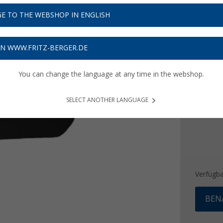
2,
99
E TO THE WEBSHOP IN ENGLISH
Preise inkl
Bis zu 
ON WWW.FRITZ-BERGER.DE
Ausführ
You can change the language at any time in the webshop.
weiß-g
SELECT ANOTHER LANGUAGE
Verfügba
BEN