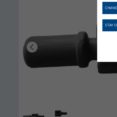
CHANG
STAY 