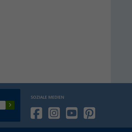
Berger Ersatz-Kunststoffkappen für
Stühle im 2er Set
(3)
2,
€
99
Berger Tesino Klappstuhl
(verschiedene Modelle)
(
Über
100)
79,
€
99
ab
UVP
109,- €
SOZIALE MEDIEN