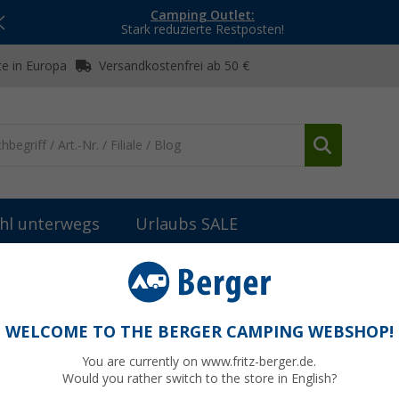
Camping Outlet:
Stark reduzierte Restposten!
e in Europa
Versandkostenfrei ab 50 €
hl unterwegs
Urlaubs SALE
eile Berger Campingstühle
Berger Ersatz-Verbindungselement für B
für Beinauflage 22 mm (2tlg.) schwarz
WELCOME TO THE BERGER CAMPING WEBSHOP!
You are currently on www.fritz-berger.de.
Would you rather switch to the store in English?