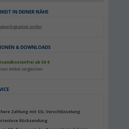
KEIT IN DEINER NÄHE
lialverfügbarkeit prüfen
%
%
IONEN & DOWNLOADS
rsandkostenfrei ab 50 €
esen Artikel vergleichen
für Tisch
Berger Straßenräder 4er Set
Berger Ersatzmotor
für den Offroad Bollerwagen
Berger Titanium Ran
VICE
Waimea
Seite A
17,
€
379,- €
99
UVP 19,99 €
UVP 449,- €
chere Zahlung mit SSL Verschlüsselung
stenlose Rücksendung