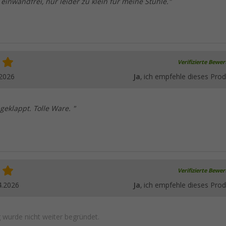
 einwandfrei, nur leider zu klein für meine Stühle."
Verifizierte Bewe
.2026
Ja
, ich empfehle dieses Prod
geklappt. Tolle Ware. "
Verifizierte Bewe
4.2026
Ja
, ich empfehle dieses Prod
wurde nicht weiter begründet.