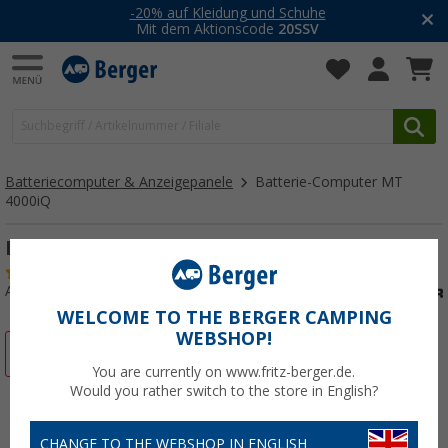
-20% auf Kleidung und Schuhe
Mit dem Aktionscode
20SSV
Batteriecomputer & Anzeigepanele
Batterie-Computer MT
4000iQ
Batterie-Computer MT 4000iQ 100 A-Shunt
(4)
Art.-Nr.: 220770
WELCOME TO THE BERGER CAMPING
WEBSHOP!
%
You are currently on www.fritz-berger.de.
Would you rather switch to the store in English?
CHANGE TO THE WEBSHOP IN ENGLISH