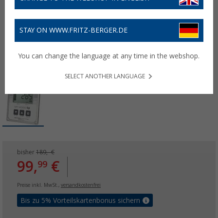
STAY ON WWW.FRITZ-BERGER.DE
You can change the language at any time in the webshop.
SELECT ANOTHER LANGUAGE
bisher
189,- €
99,
€
99
Preise inkl. MwSt.,
versandkostenfrei
Bis zu 5% Vorteilskartenbonus sichern