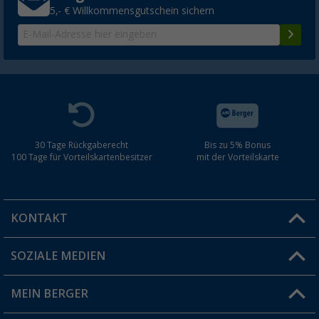
5,- € Willkommensgutschein sichern
30 Tage Rückgaberecht
Bis zu 5% Bonus
100 Tage für Vorteilskartenbesitzer
mit der Vorteilskarte
KONTAKT
SOZIALE MEDIEN
Du hast eine Frage?
MEIN BERGER
Filiale finden