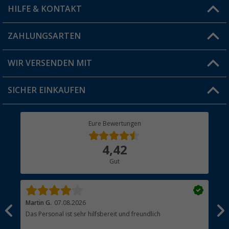
HILFE & KONTAKT
Vorteilskarte
Blog
ZAHLUNGSARTEN
FAQ & Kontakt
Produkttester
Versandinformationen
WIR VERSENDEN MIT
Jobs & Karriere
Click & Collect
SICHER EINKAUFEN
Geschenkgutschein
Rücksendung
Berger Bewusst
Eure Bewertungen
Bestellstatus
Über uns
4,42
Hauptkatalog
Gut
Händler werden
Martin G.
07.08.2026
Jue
Das Personal ist sehr hilfsbereit und freundlich
Per