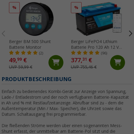
%
%
Berger BM 500 Shunt
Berger LiFePO4 Lithium
Batterie Monitor
Batterie Pro 120 Ah 12 V
mit Bluetooth & Heizung
(2)
(96)
49,
€
377,
€
99
31
UVP 59,99 €
UVP 755,46 €
PRODUKTBESCHREIBUNG
Einfach zu bedienendes Kombi-Gerät zur Anzeige von Spannung,
Lade-/ Entladestrom und der noch verfügbaren Batterie-Kapazität
in Ah und % mit Restlaufzeitanzeige. Abrufbar sind zu - dem die
Außentemperatur (Min / Max- Speicher), die Uhrzeit sowie das
Datum. Schaltausgang frei programmierbar.
Die fließenden Ströme werden über einen sogenannten Mess-
Shunt erfasst, der unmittelbar am Batterie-Pol sitzt und die