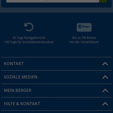
30 Tage Rückgaberecht
Bis zu 5% Bonus
100 Tage für Vorteilskartenbesitzer
mit der Vorteilskarte
KONTAKT
SOZIALE MEDIEN
Du hast eine Frage?
MEIN BERGER
Filiale finden
HILFE & KONTAKT
Vorteilskarte