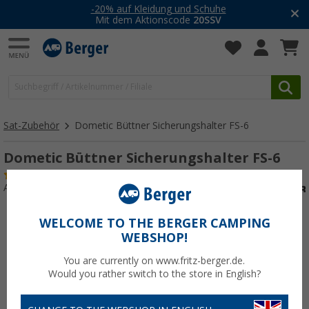
-20% auf Kleidung und Schuhe
Mit dem Aktionscode
20SSV
Sat-Zubehör
Dometic Büttner Sicherungshalter FS-6
Dometic Büttner Sicherungshalter FS-6
(8)
Art.-Nr.: 236090
WELCOME TO THE BERGER CAMPING
WEBSHOP!
You are currently on www.fritz-berger.de.
Would you rather switch to the store in English?