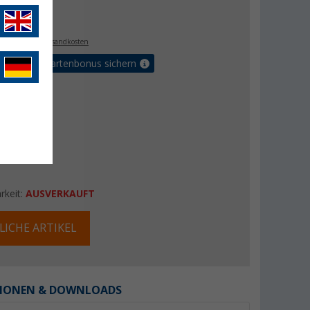
€
9
. MwSt.,
zzgl. Versandkosten
5% Vorteilskartenbonus sichern
rkeit:
AUSVERKAUFT
LICHE ARTIKEL
IONEN & DOWNLOADS