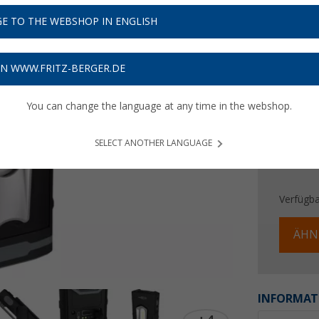
25,
9
E TO THE WEBSHOP IN ENGLISH
Preise inkl
Bis zu 
ON WWW.FRITZ-BERGER.DE
You can change the language at any time in the webshop.
SELECT ANOTHER LANGUAGE
Verfügba
ÄHN
INFORMAT