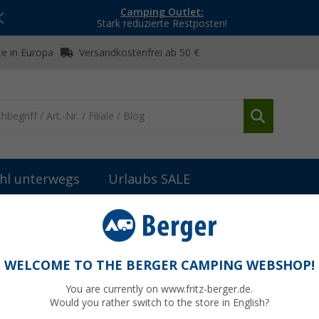
Camping Outlet:
Stark reduzierte Restposten!
e in Europa
Versandkostenfrei ab 50 €
hl unterwegs
Urlaubs SALE
bau
Einbauleuchten & Leuchtmittel
Ansmann Magnet LED Akku-
e mit Dimmfunktion WL 500R
WELCOME TO THE BERGER CAMPING WEBSHOP!
You are currently on www.fritz-berger.de.
Would you rather switch to the store in English?
UVP
44,99