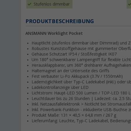
Stufenlos dimmbar
PRODUKTBESCHREIBUNG
ANSMANN Worklight Pocket
Hauptlicht (stufenlos dimmbar über Dimmrad) und
Robustes Kunststoffgehäuse mit gummierter Oberfl
Gehäuse Schutzart IP54 / Stoßfestigkeit IK07
Um 180° schwenkbarer Lampengriff für flexible Lich
Herausklappbarer, um 360° drehbarer Aufhägehaken 
Haltemagnet an der Unterseite des Griffs
Fest verbauter Li-Po Akkupack (3.7V / 1550mAh)
Lademöglichkeit über Typ-C Ladekabel (inkl.) oder üb
Ladekontrollanzeige über LED
Lichtstrom: Haupt-LED 500 Lumen / TOP-LED 180 
Leuchtdauer bis zu 26 Stunden | Ladezeit: ca. 2.5 S
Inkl. Netzausfallelektronik > Notlicht bei Stromausfal
Inkl. Powerbank-Funktion - inkludierte USB-Buchse
Produkt Maße: 131 × 40,5 × 64,8 mm / 267 g
Lieferumfang: Leuchte, Typ-C Ladekabel, Bedienung