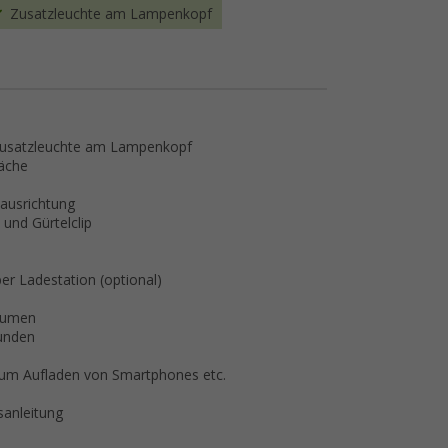
Zusatzleuchte am Lampenkopf
 Zusatzleuchte am Lampenkopf
äche
tausrichtung
und Gürtelclip
er Ladestation (optional)
Lumen
tunden
l
 zum Aufladen von Smartphones etc.
sanleitung