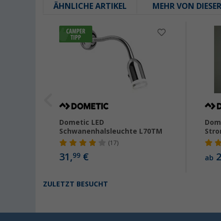
ÄHNLICHE ARTIKEL
MEHR VON DIESE
ung
Dometic LED
Dome
e
Schwanenhalsleuchte L70TM
Str
(17)
31,
€
2
99
ab
ZULETZT BESUCHT