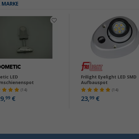
R MARKE
tic LED
Frilight Eyelight LED SMD
omschienenspot
Aufbauspot
(14)
(14)
9,
€
23,
€
99
99