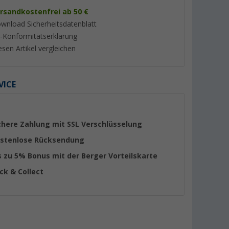
rsandkostenfrei ab 50 €
wnload Sicherheitsdatenblatt
-Konformitätserklärung
esen Artikel vergleichen
%
%
VICE
chere Zahlung mit SSL Verschlüsselung
Sika Sikaflex 522 STP-
Polyplastic Fenstera
stenlose Rücksendung
Klebdichtstoff 300 ml Weiß
mit Klick Klack Aut
s zu 5% Bonus mit der Berger Vorteilskarte
cm rechts
er 100)
(44)
(Übe
9,
€
99
ick & Collect
19,
€
99
UVP 16,89 €
UVP 25,99 €
(33,
30
€ / 1 l)