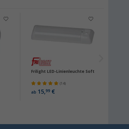
%
Frilight LED-Linienleuchte Soft
ProPl
Decke
(14)
15,
€
17,
99
99
ab