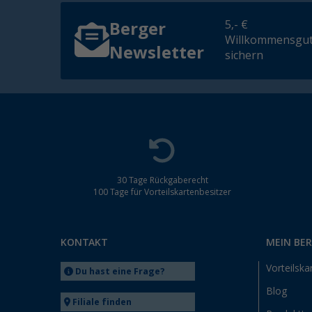
5,- €
Berger
Willkommensgut
Newsletter
sichern
30 Tage Rückgaberecht
100 Tage für Vorteilskartenbesitzer
KONTAKT
MEIN BE
Vorteilska
Du hast eine Frage?
Blog
Filiale finden