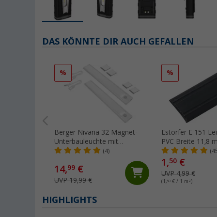
DAS KÖNNTE DIR AUCH GEFALLEN
%
%
Berger Nivaria 32 Magnet-
Estorfer E 151 Lei
Unterbauleuchte mit
PVC Breite 11,8
Bewegungssensor 2er-Set 32
Meterware schwa
(4)
(4
cm
1,
€
50
14,
€
99
UVP 4,99 €
UVP 19,99 €
(1,
50
€ / 1 m²)
HIGHLIGHTS