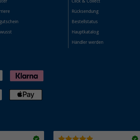
ster
Click & Collect
riere
Rücksendung
gutschein
Bestellstatus
ewusst
Hauptkatalog
Händler werden