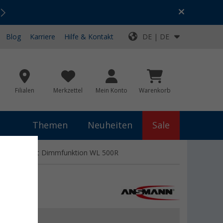
Urlaubs-SALE:
Top-Deals für dein Abenteuer!
Blog
Karriere
Hilfe & Kontakt
DE | DE
Filialen
Merkzettel
Mein Konto
Warenkorb
Themen
Neuheiten
Sale
Leuchte mit Dimmfunktion WL 500R
 €