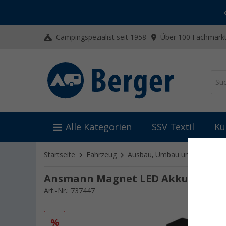
-20% auf Kleidung und Schuhe
Mit dem Aktionscode
20SSV
Campingspezialist seit 1958
Über 100 Fachmärkt
Alle Kategorien
SSV Textil
Kü
Startseite
Fahrzeug
Ausbau, Umbau und Innenaus
Ansmann Magnet LED Akku-Leucht
Art.-Nr.: 737447
%