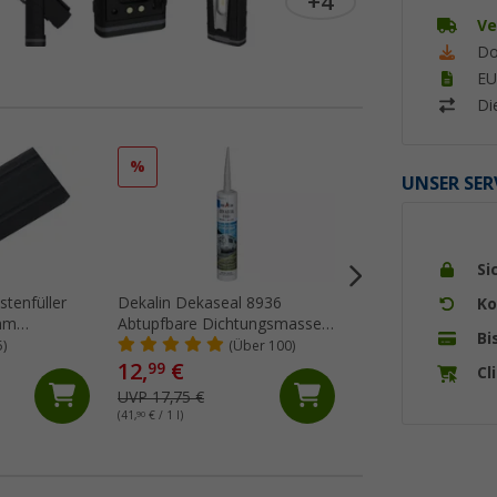
+4
Ve
Do
EU
Di
%
%
UNSER SER
Si
stenfüller
Dekalin Dekaseal 8936
Berger Chenille-
Ko
 mm
Abtupfbare Dichtungsmasse
Flauschvorhang
Bi
rz
310 ml hellgrau
5)
(Über 100)
(Üb
12,
€
99
Cl
19,
€
99
UVP 17,75 €
UVP 34,99 €
(41,
90
€ / 1 l)