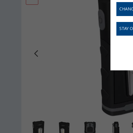
CHANG
STAY 