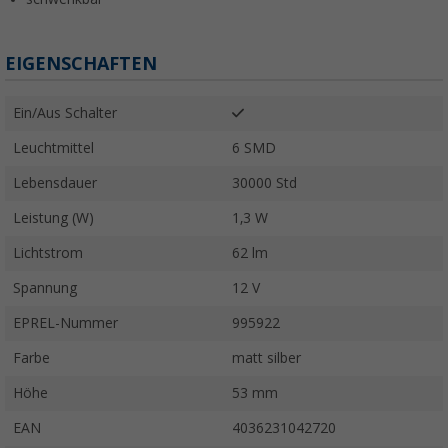
EIGENSCHAFTEN
Ein/Aus Schalter
Leuchtmittel
6 SMD
Lebensdauer
30000 Std
Leistung (W)
1,3 W
Lichtstrom
62 lm
Spannung
12 V
EPREL-Nummer
995922
Farbe
matt silber
Höhe
53 mm
EAN
4036231042720