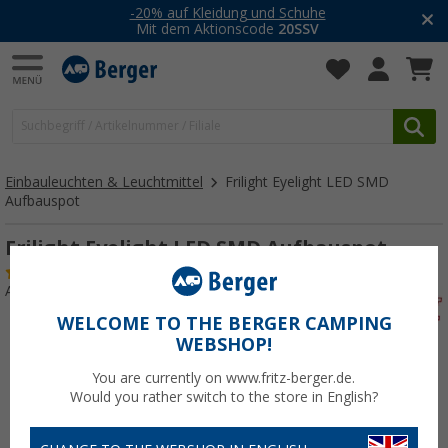
-20% auf Kleidung und Schuhe
Mit dem Aktionscode
20SSV
Einbauleuchten & Leuchtmittel
Frilight Eyelight LED SMD
Aufbauspot
Frilight Eyelight LED SMD Aufbauspot
(14)
Art.-Nr.: 252730
WELCOME TO THE BERGER CAMPING
WEBSHOP!
You are currently on www.fritz-berger.de.
Would you rather switch to the store in English?