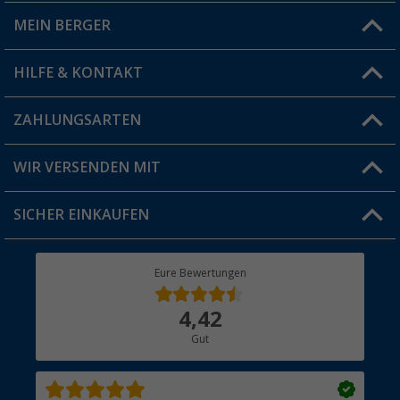
MEIN BERGER
Filiale finden
HILFE & KONTAKT
Vorteilskarte
Blog
ZAHLUNGSARTEN
FAQ & Kontakt
Produkttester
Versandinformationen
WIR VERSENDEN MIT
Jobs & Karriere
Click & Collect
SICHER EINKAUFEN
Geschenkgutschein
Rücksendung
Berger Bewusst
Eure Bewertungen
Bestellstatus
Über uns
4,42
Hauptkatalog
Gut
Händler werden