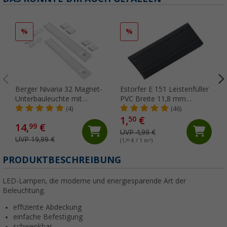
%
%
Berger Nivaria 32 Magnet-
Estorfer E 151 Leistenfüller
Unterbauleuchte mit
PVC Breite 11,8 mm
Bewegungssensor 2er-Set
Meterware schwarz
(4)
(46)
32 cm
1,
€
50
14,
€
99
UVP 4,99 €
UVP 19,99 €
(1,
50
€ / 1 m²)
(
PRODUKTBESCHREIBUNG
LED-Lampen, die moderne und energiesparende Art der
Beleuchtung.
effiziente Abdeckung
einfache Befestigung
schwenkbar