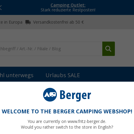
Camping Outlet:
Stark reduzierte Restposten!
e in Europa
Versandkostenfrei ab 50 €
hl unterwegs
Urlaubs SALE
WELCOME TO THE BERGER CAMPING WEBSHOP!
You are currently on www.fritz-berger.de.
Would you rather switch to the store in English?