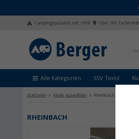
-20% auf Kleidung und Schuhe
Mit dem Aktionscode
20SSV
Campingspezialist seit 1958
Über 100 Fachmärkt
Alle Kategorien
SSV Textil
Kü
Startseite
Filiale auswählen
Rheinbach
RHEINBACH