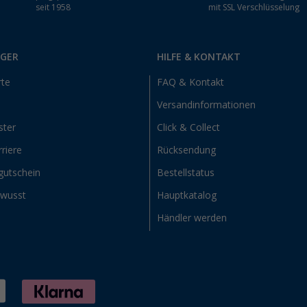
seit 1958
mit SSL Verschlüsselung
RGER
HILFE & KONTAKT
rte
FAQ & Kontakt
Versandinformationen
ster
Click & Collect
riere
Rücksendung
gutschein
Bestellstatus
ewusst
Hauptkatalog
Händler werden