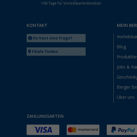
100 Tage für Vorteilskartenbesitzer
KONTAKT
MEIN BE
Vorteilska
Du hast eine Frage?
Blog
Filiale finden
Produktte
Jobs & Kar
Geschenk
Berger B
Über uns
ZAHLUNGSARTEN