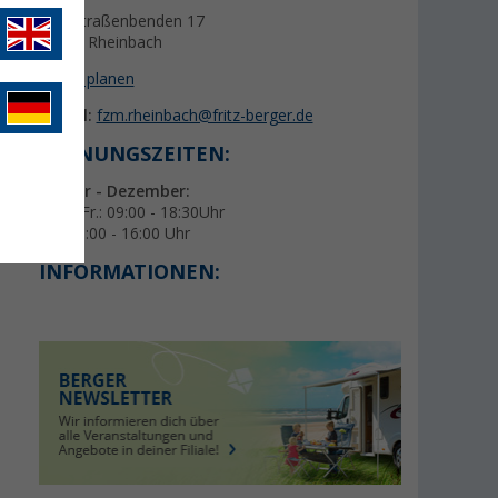
Heerstraßenbenden 17
53359 Rheinbach
Route planen
E-Mail:
fzm.rheinbach@fritz-berger.de
ÖFFNUNGSZEITEN:
Januar - Dezember:
Mo. - Fr.: 09:00 - 18:30Uhr
Sa.: 09:00 - 16:00 Uhr
INFORMATIONEN: