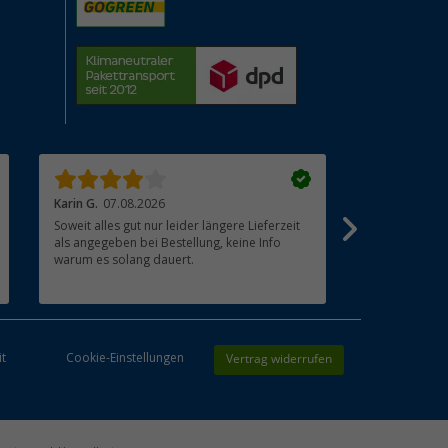
Karin G.
07.08.2026
Joachim B.
07
Soweit alles gut nur leider längere Lieferzeit
Schnelle Lief
als angegeben bei Bestellung, keine Info
Die Digitale
warum es solang dauert.
ausprobiert 
Vertrag widerrufen
it
Cookie-Einstellungen