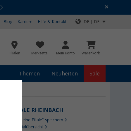
Urlaubs-SALE:
Top-Deals für dein Abenteuer!
Blog
Karriere
Hilfe & Kontakt
DE | DE
Filialen
Merkzettel
Mein Konto
Warenkorb
Themen
Neuheiten
Sale
FILIALE RHEINBACH
Als "Meine Filiale" speichern
Zur Filialübersicht