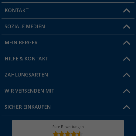
KONTAKT
SOZIALE MEDIEN
Du hast eine Frage?
MEIN BERGER
Filiale finden
HILFE & KONTAKT
Vorteilskarte
Blog
ZAHLUNGSARTEN
FAQ & Kontakt
Produkttester
Versandinformationen
WIR VERSENDEN MIT
Jobs & Karriere
Click & Collect
SICHER EINKAUFEN
Geschenkgutschein
Rücksendung
Berger Bewusst
Eure Bewertungen
Bestellstatus