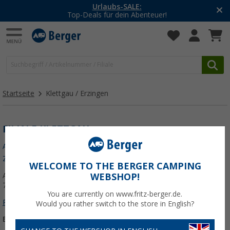
Urlaubs-SALE:
Top-Deals für dein Abenteuer!
Startseite
Klettgau / Erzingen
FILIALE KLETTGAU
Als "Meine Filiale" speichern
Zur Filialübersicht
WELCOME TO THE BERGER CAMPING
Am Güterbahnhof 4
WEBSHOP!
79771 Klettgau / Erzingen
You are currently on www.fritz-berger.de.
Route planen
Would you rather switch to the store in English?
E-Mail:
fzm.klettgau@fritz-berger.de