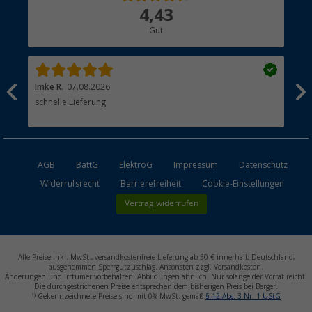
Über uns
4,43
Hauptkatalog
Gut
Händler werden
Imke R.
07.08.2026
Tor
schnelle Lieferung
Hei
Lie
AGB
BattG
ElektroG
Impressum
Datenschutz
Widerrufsrecht
Barrierefreiheit
Cookie-Einstellungen
Vertrag widerrufen
Alle Preise inkl. MwSt., versandkostenfreie Lieferung ab 50 € innerhalb Deutschland,
ausgenommen Sperrgutzuschlag. Ansonsten zzgl. Versandkosten.
Änderungen und Irrtümer vorbehalten. Abbildungen ähnlich. Nur solange der Vorrat reicht.
Die durchgestrichenen Preise entsprechen dem bisherigen Preis bei Berger.
1)
Gekennzeichnete Preise sind mit 0% MwSt. gemäß
§ 12 Abs. 3 Nr. 1 UStG