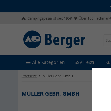
-20% auf Kleidung und Schuhe
Mit dem Aktionscode
20SSV
Campingspezialist seit 1958
Über 100 Fachmärkt
Alle Kategorien
SSV Textil
Kü
Startseite
Müller Gebr. GmbH
MÜLLER GEBR. GMBH