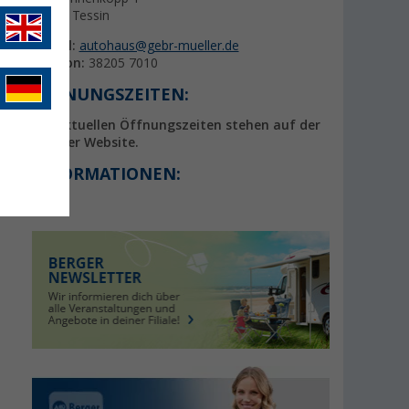
18195 Tessin
E-Mail:
autohaus@gebr-mueller.de
Telefon:
38205 7010
ÖFFNUNGSZEITEN:
Die aktuellen Öffnungszeiten stehen auf der
Partner Website.
INFORMATIONEN: