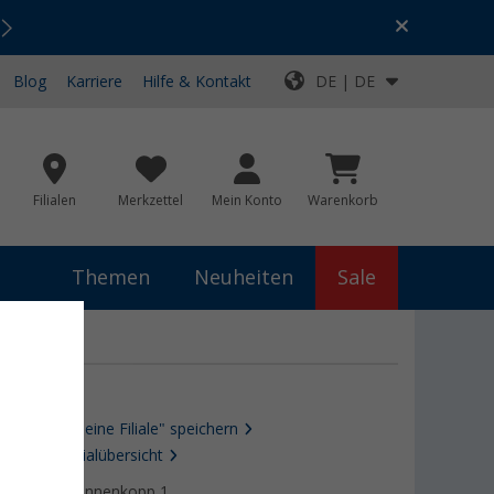
Urlaubs-SALE:
Top-Deals für dein Abenteuer!
Blog
Karriere
Hilfe & Kontakt
DE | DE
Filialen
Merkzettel
Mein Konto
Warenkorb
Themen
Neuheiten
Sale
Als "Meine Filiale" speichern
Zur Filialübersicht
Am Tannenkopp 1