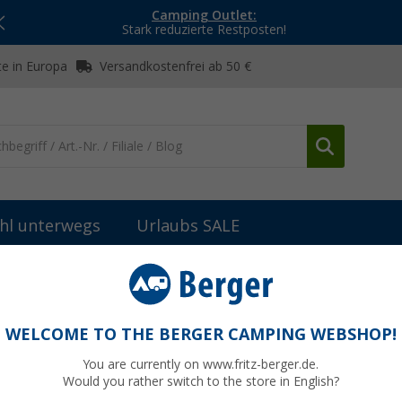
Camping Outlet:
Stark reduzierte Restposten!
e in Europa
Versandkostenfrei ab 50 €
hl unterwegs
Urlaubs SALE
WELCOME TO THE BERGER CAMPING WEBSHOP!
You are currently on www.fritz-berger.de.
Would you rather switch to the store in English?