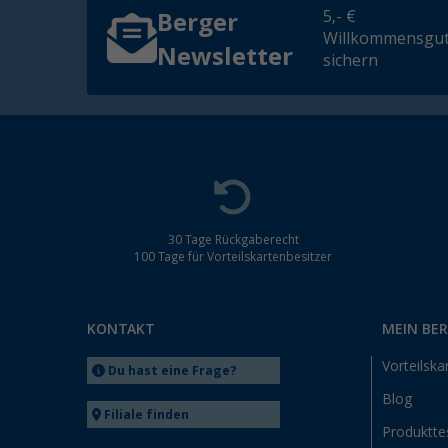
5,- €
Berger
Willkommensgut
Newsletter
sichern
30 Tage Rückgaberecht
100 Tage für Vorteilskartenbesitzer
KONTAKT
MEIN BE
Vorteilska
Du hast eine Frage?
Blog
Filiale finden
Produktte