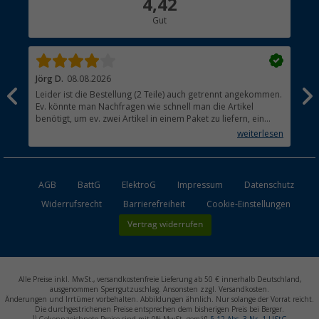
4,42
Hauptkatalog
Gut
Händler werden
Jörg D.
08.08.2026
Uta
Leider ist die Bestellung (2 Teile) auch getrennt angekommen.
Ich
Ev. könnte man Nachfragen wie schnell man die Artikel
noc
benötigt, um ev. zwei Artikel in einem Paket zu liefern, ein
den
kleiner Beitrag um die Umwelt zu schonen.
weiterlesen
AGB
BattG
ElektroG
Impressum
Datenschutz
Widerrufsrecht
Barrierefreiheit
Cookie-Einstellungen
Vertrag widerrufen
Alle Preise inkl. MwSt., versandkostenfreie Lieferung ab 50 € innerhalb Deutschland,
ausgenommen Sperrgutzuschlag. Ansonsten zzgl. Versandkosten.
Änderungen und Irrtümer vorbehalten. Abbildungen ähnlich. Nur solange der Vorrat reicht.
Die durchgestrichenen Preise entsprechen dem bisherigen Preis bei Berger.
1)