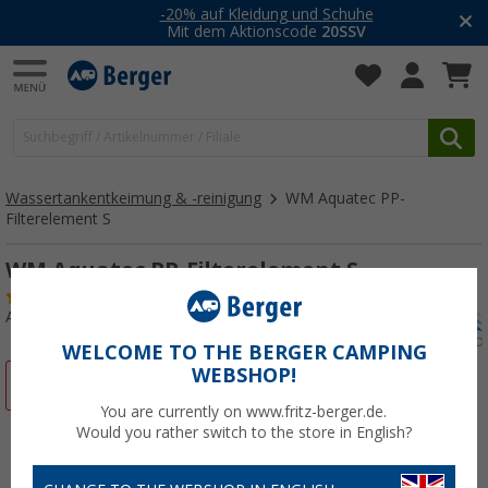
-20% auf Kleidung und Schuhe
Mit dem Aktionscode
20SSV
Wassertankentkeimung & -reinigung
WM Aquatec PP-
Filterelement S
WM Aquatec PP-Filterelement S
(8)
Art.-Nr.: 277100
WELCOME TO THE BERGER CAMPING
WEBSHOP!
%
You are currently on www.fritz-berger.de.
Would you rather switch to the store in English?