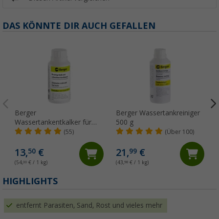
DAS KÖNNTE DIR AUCH GEFALLEN
Berger
Berger Wassertankreiniger
Wassertankentkalker für
500 g
250 l
(55)
(Über 100)
13,
€
21,
€
50
99
(54,
00
€ / 1 kg)
(43,
98
€ / 1 kg)
HIGHLIGHTS
entfernt Parasiten, Sand, Rost und vieles mehr