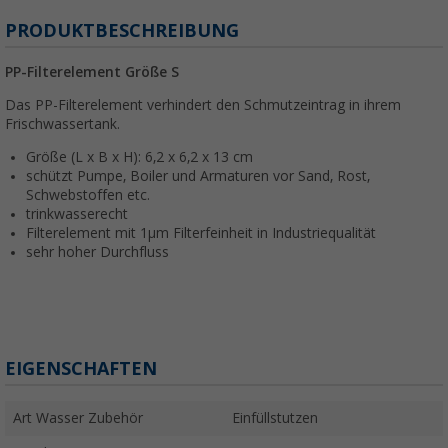
PRODUKTBESCHREIBUNG
PP-Filterelement Größe S
Das PP-Filterelement verhindert den Schmutzeintrag in ihrem
Frischwassertank.
Größe (L x B x H): 6,2 x 6,2 x 13 cm
schützt Pumpe, Boiler und Armaturen vor Sand, Rost,
Schwebstoffen etc.
trinkwasserecht
Filterelement mit 1µm Filterfeinheit in Industriequalität
sehr hoher Durchfluss
EIGENSCHAFTEN
Art Wasser Zubehör
Einfüllstutzen