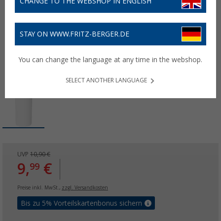
CHANGE TO THE WEBSHOP IN ENGLISH
STAY ON WWW.FRITZ-BERGER.DE
You can change the language at any time in the webshop.
SELECT ANOTHER LANGUAGE
UVP
10,90 €
9,
€
99
Preise inkl. MwSt.,
zzgl. Versandkosten
Bis zu 5% Vorteilskartenbonus sichern