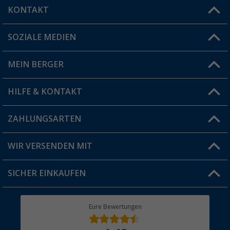
KONTAKT
SOZIALE MEDIEN
Du hast eine Frage?
MEIN BERGER
Filiale finden
HILFE & KONTAKT
Vorteilskarte
Blog
ZAHLUNGSARTEN
FAQ & Kontakt
Produkttester
Versandinformationen
WIR VERSENDEN MIT
Jobs & Karriere
Click & Collect
SICHER EINKAUFEN
Geschenkgutschein
Rücksendung
Berger Bewusst
Eure Bewertungen
Bestellstatus
Über uns