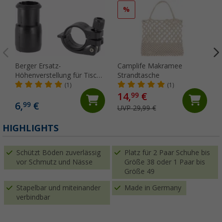
%
Berger Ersatz-
Camplife Makramee
Höhenverstellung für Tisch
Strandtasche
Livenza, Tornio und Aquila
(1)
(1)
14,
€
99
6,
€
99
UVP 29,99 €
HIGHLIGHTS
Schützt Böden zuverlässig
Platz für 2 Paar Schuhe bis
vor Schmutz und Nässe
Größe 38 oder 1 Paar bis
Größe 49
Stapelbar und miteinander
Made in Germany
verbindbar