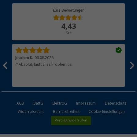
Berger Bewusst
Eure Bewertungen
Bestellstatus
Über uns
4,43
Hauptkatalog
Gut
Händler werden
Joachim K.
06.08.2026
And
l
?? Absolut, läuft alles Problemlos
Sch
he
esen
AGB
BattG
ElektroG
Impressum
Datenschutz
Widerrufsrecht
Barrierefreiheit
Cookie-Einstellungen
Vertrag widerrufen