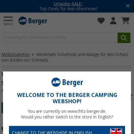
Urlaubs-SALE:
Top-Deals für dein Abenteuer!
Möbelzubehör
Westmark Schuhrost und Ablage für den Schutz
von Böden vor Schmutz
Westmark Schuhrost und Ablage für den
Schutz von Böden vor Schmutz
Art.-Nr.: 151632
WELCOME TO THE BERGER CAMPING
WEBSHOP!
You are currently on www.fritz-berger.de.
Would you rather switch to the store in English?
CHANGE TO THE WEBSHOP IN ENGLISH