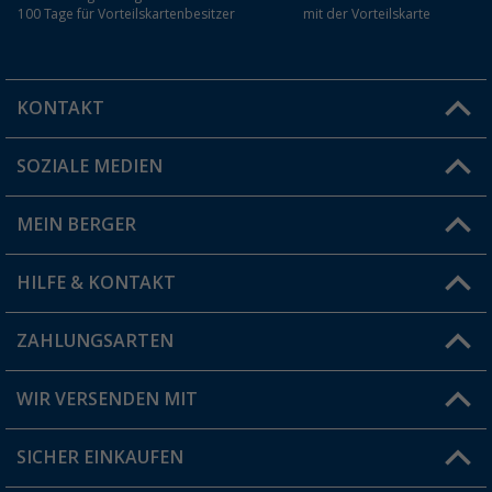
100 Tage für Vorteilskartenbesitzer
mit der Vorteilskarte
KONTAKT
SOZIALE MEDIEN
Du hast eine Frage?
MEIN BERGER
Filiale finden
HILFE & KONTAKT
Vorteilskarte
Blog
ZAHLUNGSARTEN
FAQ & Kontakt
Produkttester
Versandinformationen
WIR VERSENDEN MIT
Jobs & Karriere
Click & Collect
SICHER EINKAUFEN
Geschenkgutschein
Rücksendung