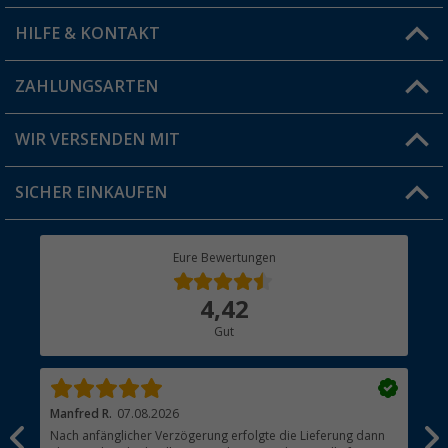
HILFE & KONTAKT
Vorteilskarte
Blog
ZAHLUNGSARTEN
FAQ & Kontakt
Produkttester
Versandinformationen
WIR VERSENDEN MIT
Jobs & Karriere
Click & Collect
SICHER EINKAUFEN
Geschenkgutschein
Rücksendung
Berger Bewusst
Eure Bewertungen
Bestellstatus
Über uns
4,42
Hauptkatalog
Gut
Händler werden
Manfred R.
07.08.2026
Han
Nach anfänglicher Verzögerung erfolgte die Lieferung dann
Sen