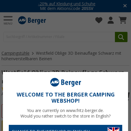
-20% auf Kleidung und Schuhe
Mit dem Aktionscode
20SSV
Campingstühle
Westfield Oblige 3D Beinauflage Schwarz mit
höhenverstellbaren Beinen
Westfield Oblige 3D Beinauflage Schwarz
mit höhenverstellbaren Beinen
(10)
Art.-Nr.: 733650
WELCOME TO THE BERGER CAMPING
WEBSHOP!
%
You are currently on www.fritz-berger.de.
Would you rather switch to the store in English?