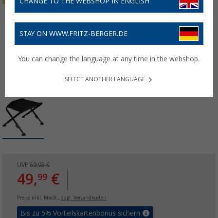
CHANGE TO THE WEBSHOP IN ENGLISH
STAY ON WWW.FRITZ-BERGER.DE
You can change the language at any time in the webshop.
SELECT ANOTHER LANGUAGE
UVP
59,95 €
49,
€
99
Preise inkl. MwSt.,
zzgl. Versandkosten
Bis zu 5% Vorteilskartenbonus sichern