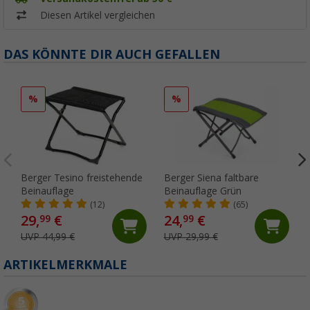
Diesen Artikel vergleichen
DAS KÖNNTE DIR AUCH GEFALLEN
%
%
Berger Tesino freistehende
Berger Siena faltbare
Beinauflage
Beinauflage Grün
(12)
(65)
29,
€
24,
€
99
99
UVP 44,99 €
UVP 29,99 €
ARTIKELMERKMALE