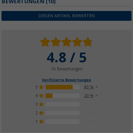
BEWERTUNGEN
(10)
(2)
129,
€
30
DIESEN ARTIKEL BEWERTEN
ab
UVP
154,95 €
4.8 / 5
10 Bewertungen
Verifizierte Bewertungen
5
80 %
4
20 %
3
0 %
2
0 %
1
0 %