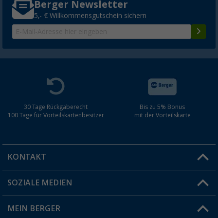
Berger Newsletter
5,- € Willkommensgutschein sichern
30 Tage Rückgaberecht
Bis zu 5% Bonus
100 Tage für Vorteilskartenbesitzer
mit der Vorteilskarte
KONTAKT
SOZIALE MEDIEN
Du hast eine Frage?
MEIN BERGER
Filiale finden