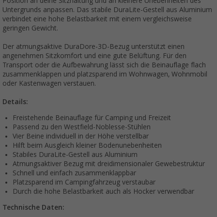
Position an deine Sitzhaltung und an kleinere Unebenheiten des
Untergrunds anpassen. Das stabile DuraLite-Gestell aus Aluminium
verbindet eine hohe Belastbarkeit mit einem vergleichsweise
geringen Gewicht.
Der atmungsaktive DuraDore-3D-Bezug unterstützt einen
angenehmen Sitzkomfort und eine gute Belüftung. Für den
Transport oder die Aufbewahrung lässt sich die Beinauflage flach
zusammenklappen und platzsparend im Wohnwagen, Wohnmobil
oder Kastenwagen verstauen.
Details:
Freistehende Beinauflage für Camping und Freizeit
Passend zu den Westfield-Noblesse-Stühlen
Vier Beine individuell in der Höhe verstellbar
Hilft beim Ausgleich kleiner Bodenunebenheiten
Stabiles DuraLite-Gestell aus Aluminium
Atmungsaktiver Bezug mit dreidimensionaler Gewebestruktur
Schnell und einfach zusammenklappbar
Platzsparend im Campingfahrzeug verstaubar
Durch die hohe Belastbarkeit auch als Hocker verwendbar
Technische Daten: