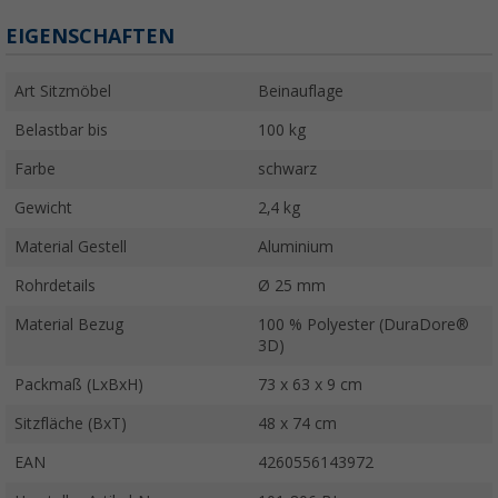
EIGENSCHAFTEN
Art Sitzmöbel
Beinauflage
Belastbar bis
100 kg
Farbe
schwarz
Gewicht
2,4 kg
Material Gestell
Aluminium
Rohrdetails
Ø 25 mm
Material Bezug
100 % Polyester (DuraDore®
3D)
Packmaß (LxBxH)
73 x 63 x 9 cm
Sitzfläche (BxT)
48 x 74 cm
EAN
4260556143972