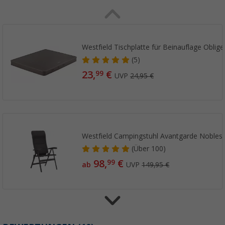
Westfield Tischplatte für Beinauflage Oblige
(5)
23,
€
99
UVP
24,95 €
Westfield Campingstuhl Avantgarde Nobles
(
Über
100)
98,
€
99
ab
UVP
149,95 €
Westfield Klappstuhl Avantgard Noblesse G