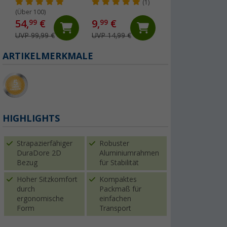
Persisch-Blau
(1)
(Über 100)
(Über 100)
54,
€
9,
€
69,
€
99
99
99
UVP 99,99 €
UVP 14,99 €
UVP 99,99 €
ARTIKELMERKMALE
HIGHLIGHTS
Strapazierfähiger
Robuster
DuraDore 2D
Aluminiumrahmen
Bezug
für Stabilität
Hoher Sitzkomfort
Kompaktes
durch
Packmaß für
ergonomische
einfachen
Form
Transport