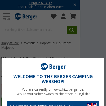
Urlaubs-SALE:
-20% a
Top-Deals für dein Abenteuer!
Mit d
Klappstühle
Westfield Klappstuhl Be-Smart
Majestic
Westfield Be-Smart Majestic
Klappstuhl Dark Smoke
(59)
Art.-Nr.: 732540
WELCOME TO THE BERGER CAMPING
WEBSHOP!
%
You are currently on www.fritz-berger.de.
Would you rather switch to the store in English?