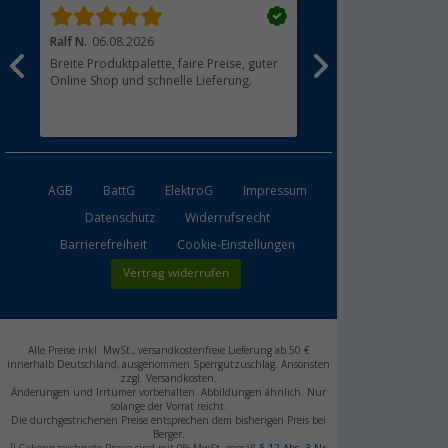
Ralf N.
06.08.2026
Henzel L.
06.08.2026
Breite Produktpalette, faire Preise, guter
?
Online Shop und schnelle Lieferung.
AGB
BattG
ElektroG
Impressum
Datenschutz
Widerrufsrecht
Barrierefreiheit
Cookie-Einstellungen
Vertrag widerrufen
Alle Preise inkl. MwSt., versandkostenfreie Lieferung ab 50 €
innerhalb Deutschland, ausgenommen Sperrgutzuschlag. Ansonsten
zzgl. Versandkosten.
Änderungen und Irrtümer vorbehalten. Abbildungen ähnlich. Nur
solange der Vorrat reicht.
Die durchgestrichenen Preise entsprechen dem bisherigen Preis bei
Berger.
1)