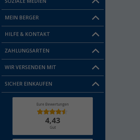
SOZIALE MEDIEN
Du hast eine Frage?
MEIN BERGER
Filiale finden
HILFE & KONTAKT
Vorteilskarte
Blog
ZAHLUNGSARTEN
FAQ & Kontakt
Produkttester
Versandinformationen
WIR VERSENDEN MIT
Jobs & Karriere
Click & Collect
SICHER EINKAUFEN
Geschenkgutschein
Rücksendung
Berger Bewusst
Eure Bewertungen
Bestellstatus
Über uns
4,43
Hauptkatalog
Gut
Händler werden