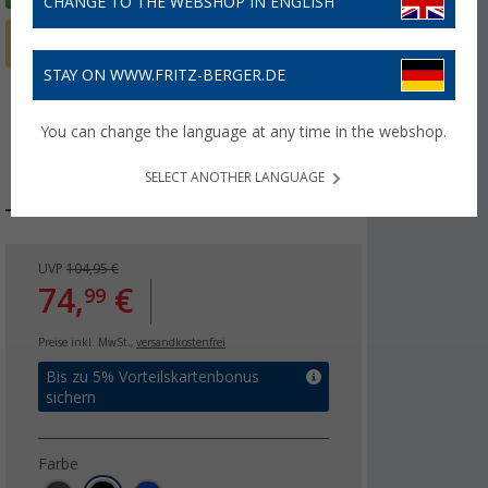
CHANGE TO THE WEBSHOP IN ENGLISH
STAY ON WWW.FRITZ-BERGER.DE
You can change the language at any time in the webshop.
SELECT ANOTHER LANGUAGE
UVP
104,95 €
74,
€
99
Preise inkl. MwSt.,
versandkostenfrei
Bis zu 5% Vorteilskartenbonus
sichern
Farbe