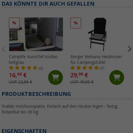
DAS KÖNNTE DIR AUCH GEFALLEN
%
%
Camplife Kunstfell Kodiac
Berger Mehana Heizkissen
hellgrau
für Campingstühle
(2)
(7)
16,
€
29,
€
99
99
UVP 22,99 €
UVP 49,99 €
PRODUKTBESCHREIBUNG
Stabile Holzfaserplatte. Einfach auf den Hocker legen - fertig.
Belastbar bis 30 kg.
EIGENSCHAFTEN