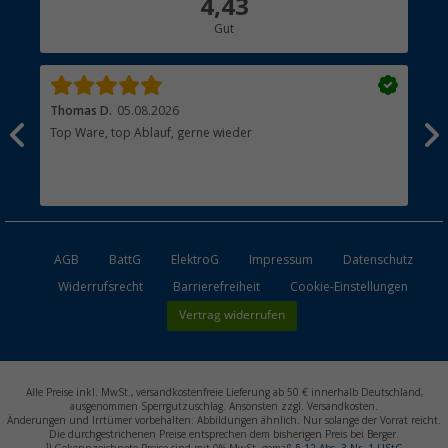
4,43
Hauptkatalog
Gut
Händler werden
Thomas D.
05.08.2026
Kla
Top Ware, top Ablauf, gerne wieder
Wie
ein
AGB
BattG
ElektroG
Impressum
Datenschutz
Widerrufsrecht
Barrierefreiheit
Cookie-Einstellungen
Vertrag widerrufen
Alle Preise inkl. MwSt., versandkostenfreie Lieferung ab 50 € innerhalb Deutschland,
ausgenommen Sperrgutzuschlag. Ansonsten zzgl. Versandkosten.
Änderungen und Irrtümer vorbehalten. Abbildungen ähnlich. Nur solange der Vorrat reicht.
Die durchgestrichenen Preise entsprechen dem bisherigen Preis bei Berger.
1)