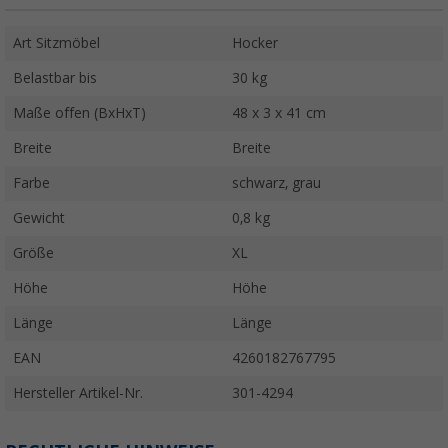
Art Sitzmöbel
Hocker
Belastbar bis
30 kg
Maße offen (BxHxT)
48 x 3 x 41 cm
Breite
Breite
Farbe
schwarz, grau
Gewicht
0,8 kg
Größe
XL
Höhe
Höhe
Länge
Länge
EAN
4260182767795
Hersteller Artikel-Nr.
301-4294