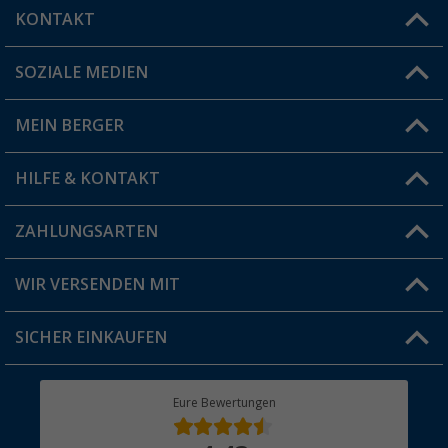
KONTAKT
SOZIALE MEDIEN
Du hast eine Frage?
MEIN BERGER
Filiale finden
HILFE & KONTAKT
Vorteilskarte
Blog
ZAHLUNGSARTEN
FAQ & Kontakt
Produkttester
Versandinformationen
WIR VERSENDEN MIT
Jobs & Karriere
Click & Collect
SICHER EINKAUFEN
Geschenkgutschein
Rücksendung
Berger Bewusst
Eure Bewertungen
Bestellstatus
Über uns