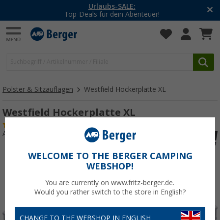
-20% auf Kleidung und Schuhe
Mit dem Aktionscode
20SSV
Polster & Sitzauflagen
Westfield Hockerplatte XL
Westfield Hockerplatte XL
(46)
Art.-Nr.: 730790
WELCOME TO THE BERGER CAMPING
WEBSHOP!
You are currently on www.fritz-berger.de.
Would you rather switch to the store in English?
CHANGE TO THE WEBSHOP IN ENGLISH