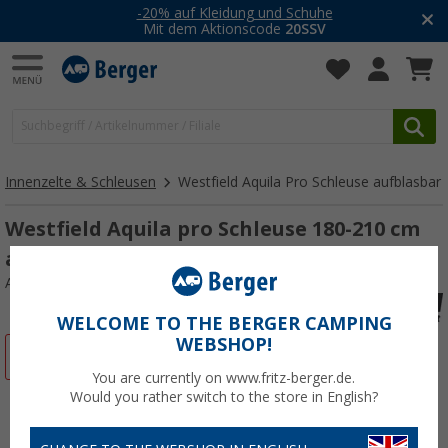
-20% auf Kleidung und Schuhe
Mit dem Aktionscode
20SSV
Innenzelte & Schleusen
Westfield Aquila Pro Schleuse aufblasbar
Westfield Aquila pro Schleuse 180-210 cm
aufblasbar
Art.-Nr.: 534294
WELCOME TO THE BERGER CAMPING
WEBSHOP!
%
You are currently on www.fritz-berger.de.
Would you rather switch to the store in English?