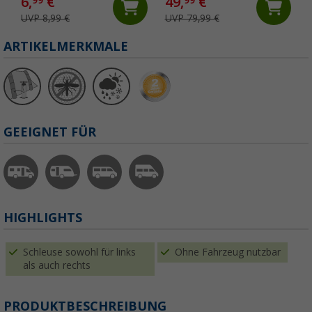
6,
€
49,
€
99
99
UVP 8,99 €
UVP 79,99 €
ARTIKELMERKMALE
GEEIGNET FÜR
HIGHLIGHTS
Schleuse sowohl für links
Ohne Fahrzeug nutzbar
als auch rechts
PRODUKTBESCHREIBUNG