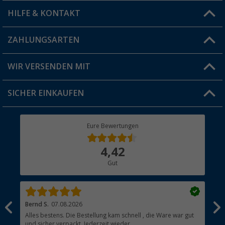
HILFE & KONTAKT
Vorteilskarte
Blog
ZAHLUNGSARTEN
FAQ & Kontakt
Produkttester
Versandinformationen
WIR VERSENDEN MIT
Jobs & Karriere
Click & Collect
SICHER EINKAUFEN
Geschenkgutschein
Rücksendung
Berger Bewusst
Eure Bewertungen
Bestellstatus
Über uns
4,42
Hauptkatalog
Gut
Händler werden
Bernd S.
07.08.2026
Rol
nd
Alles bestens. Die Bestellung kam schnell , die Ware war gut
Gen
und sicher verpackt. Jederzeit wieder.