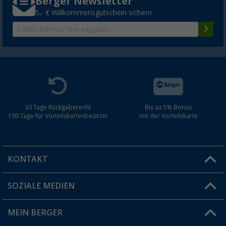
Berger Newsletter
5,- € Willkommensgutschein sichern
30 Tage Rückgaberecht
Bis zu 5% Bonus
100 Tage für Vorteilskartenbesitzer
mit der Vorteilskarte
KONTAKT
SOZIALE MEDIEN
Du hast eine Frage?
MEIN BERGER
Filiale finden